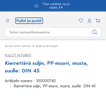
Tilaa uutiskirje nyt ja
äsisältöön
säästä 5 €
Kannet, korkit, sulkimet
Korkki- ja kansityypit
PULLOT JA PURKIT
Kierrettävä suljin, PP-muovi, musta,
suulle: DIN 45
Artikkelin numero :
100000740