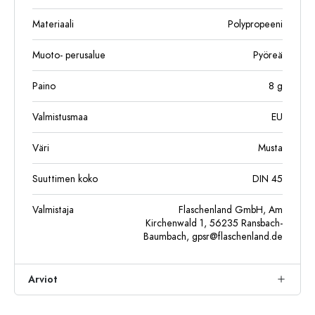
Materiaali
Polypropeeni
Muoto- perusalue
Pyöreä
Paino
8
g
Valmistusmaa
EU
Väri
Musta
Suuttimen koko
DIN 45
Valmistaja
Flaschenland GmbH, Am
Kirchenwald 1, 56235 Ransbach-
Baumbach,
gpsr@flaschenland.de
Arviot