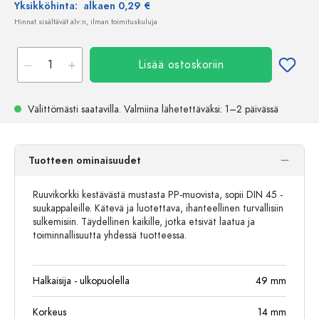
Yksikköhinta:
alkaen 0,29 €
Hinnat sisältävät alv:n, ilman toimituskuluja
Lisää ostoskoriin
Välittömästi saatavilla.
Valmiina lähetettäväksi
: 1–2 päivässä
Tuotteen ominaisuudet
Ruuvikorkki kestävästä mustasta PP-muovista, sopii DIN 45 -
suukappaleille. Kätevä ja luotettava, ihanteellinen turvallisiin
sulkemisiin. Täydellinen kaikille, jotka etsivät laatua ja
toiminnallisuutta yhdessä tuotteessa.
Halkaisija - ulkopuolella
49
mm
Korkeus
14
mm