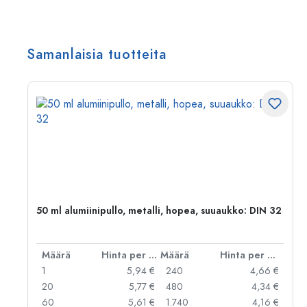
Samanlaisia tuotteita
,
50 ml alumiinipullo, metalli, hopea, suuaukko: DIN 32
er kpl
Määrä
Hinta per kpl
Määrä
Hinta per kpl
 €
1
5,94 €
240
4,66 €
 €
20
5,77 €
480
4,34 €
 €
60
5,61 €
1.740
4,16 €