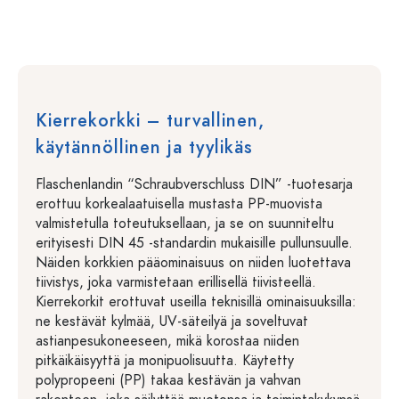
Kierrekorkki – turvallinen,
käytännöllinen ja tyylikäs
Flaschenlandin “Schraubverschluss DIN” -tuotesarja
erottuu korkealaatuisella mustasta PP-muovista
valmistetulla toteutuksellaan, ja se on suunniteltu
erityisesti DIN 45 -standardin mukaisille pullunsuulle.
Näiden korkkien pääominaisuus on niiden luotettava
tiivistys, joka varmistetaan erillisellä tiivisteellä.
Kierrekorkit erottuvat useilla teknisillä ominaisuuksilla:
ne kestävät kylmää, UV-säteilyä ja soveltuvat
astianpesukoneeseen, mikä korostaa niiden
pitkäikäisyyttä ja monipuolisuutta. Käytetty
polypropeeni (PP) takaa kestävän ja vahvan