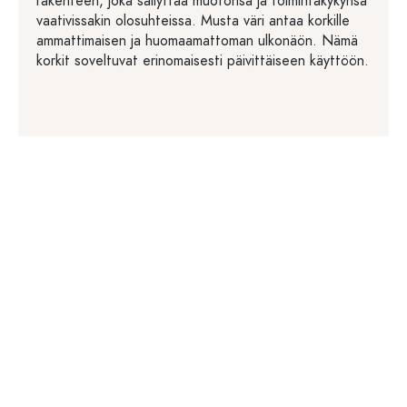
rakenteen, joka säilyttää muotonsa ja toimintakykynsä
vaativissakin olosuhteissa. Musta väri antaa korkille
ammattimaisen ja huomaamattoman ulkonäön. Nämä
korkit soveltuvat erinomaisesti päivittäiseen käyttöön.