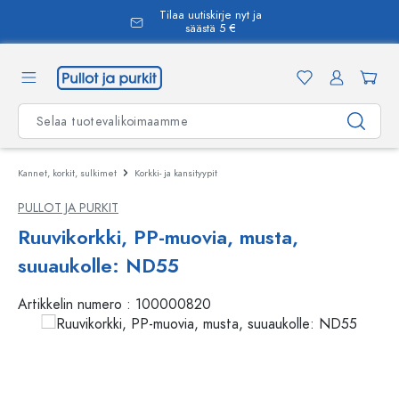
Tilaa uutiskirje nyt ja
äsisältöön
säästä 5 €
Kannet, korkit, sulkimet
Korkki- ja kansityypit
PULLOT JA PURKIT
Ruuvikorkki, PP-muovia, musta,
suuaukolle: ND55
Artikkelin numero :
100000820