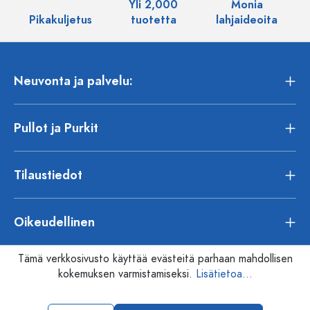
Yli 2,000
Monia
Pikakuljetus
tuotetta
lahjaideoita
Neuvonta ja palvelu:
Pullot ja Purkit
Tilaustiedot
Oikeudellinen
Tämä verkkosivusto käyttää evästeitä parhaan mahdollisen
kokemuksen varmistamiseksi.
Lisätietoa...