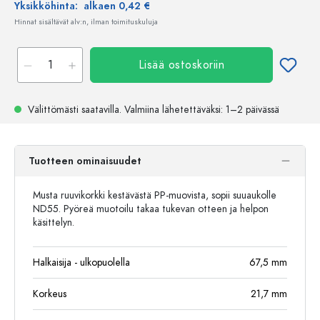
Yksikköhinta:
alkaen 0,42 €
Hinnat sisältävät alv:n, ilman toimituskuluja
Lisää ostoskoriin
Välittömästi saatavilla.
Valmiina lähetettäväksi
: 1–2 päivässä
Tuotteen ominaisuudet
Musta ruuvikorkki kestävästä PP-muovista, sopii suuaukolle
ND55. Pyöreä muotoilu takaa tukevan otteen ja helpon
käsittelyn.
Halkaisija - ulkopuolella
67,5
mm
Korkeus
21,7
mm