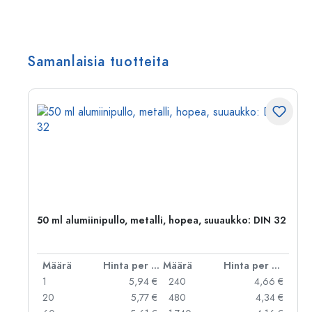
Samanlaisia tuotteita
,
50 ml alumiinipullo, metalli, hopea, suuaukko: DIN 32
er kpl
Määrä
Hinta per kpl
Määrä
Hinta per kpl
 €
1
5,94 €
240
4,66 €
 €
20
5,77 €
480
4,34 €