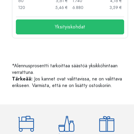
 €
60
5,61 €
1.740
4,16 €
 €
120
5,46 €
6.880
3,59 €
Yksityiskohdat
*Alennusprosentti tarkoittaa säästöä yksikköhintaan
verrattuna.
Tärkeää:
Jos kannet ovat valittavissa, ne on valittava
erikseen. Varmista, että ne on lisätty ostoskoriin.