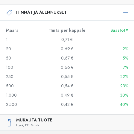
HINNAT JA ALENNUKSET
Määrä
Hinta per kappale
Säästöt*
1
0,71 €
20
0,69 €
2%
50
0,67 €
5%
100
0,66 €
7%
250
0,55 €
22%
500
0,54 €
23%
1.000
0,49 €
30%
2.500
0,42 €
40%
MUKAUTA TUOTE
Hyvä,
PE,
Musta