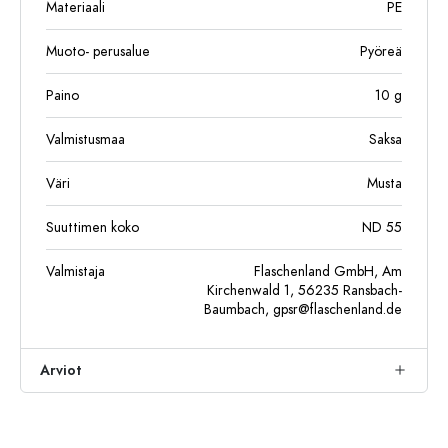
Materiaali
PE
Muoto- perusalue
Pyöreä
Paino
10
g
Valmistusmaa
Saksa
Väri
Musta
Suuttimen koko
ND 55
Valmistaja
Flaschenland GmbH, Am
Kirchenwald 1, 56235 Ransbach-
Baumbach,
gpsr@flaschenland.de
Arviot