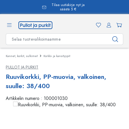
Tilaa uutiskirje nyt ja
äsisältöön
säästä 5 €
Kannet, korkit, sulkimet
Korkki- ja kansityypit
PULLOT JA PURKIT
Ruuvikorkki, PP-muovia, valkoinen,
suulle: 38/400
Artikkelin numero :
100001030