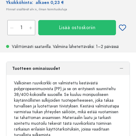
Yksikköhinta:
alkaen 0,23 €
Hinnat sisältävät alv:n, ilman toimituskuluja
Lisää ostoskoriin
Välittömästi saatavilla.
Valmiina lähetettäväksi
: 1–2 päivässä
Tuotteen ominaisuudet
Valkoinen ruuvikorkki on valmistettu kestävästä
polypropeenimuovista (PP) ja se on erityisesti suunniteltu
38/400-kokoisille suuosille. Se kuuluu monipuoliseen
käytännöllisten sulkijoiden tuoteperheeseen, joka takaa
turvallisen ja luotettavan tiivistyksen. Kestävä valmistustapa
varmistaa tiukan yhteyden säiliöön, mikä estää vuotamisen
tai tahattoman avaamisen. Materiaalin laatu ja tarkasti
sovitettu muotoilu tekevät tästä ruuvikorkista toimivan
ratkaisun erilaisiin käyttötarkoituksiin, joissa vaaditaan
turvallista sulkemista.