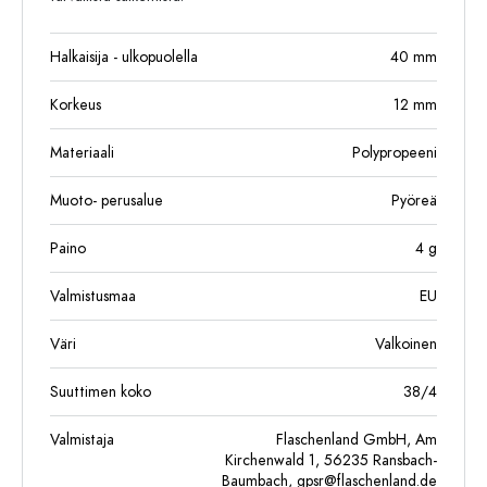
Halkaisija - ulkopuolella
40
mm
Korkeus
12
mm
Materiaali
Polypropeeni
Muoto- perusalue
Pyöreä
Paino
4
g
Valmistusmaa
EU
Väri
Valkoinen
Suuttimen koko
38/4
Valmistaja
Flaschenland GmbH, Am
Kirchenwald 1, 56235 Ransbach-
Baumbach,
gpsr@flaschenland.de