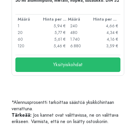
50 ml alumiinipullo, metalli, hopea, suuaukko: DIN 32
er kpl
Määrä
Hinta per kpl
Määrä
Hinta per kpl
 €
1
5,94 €
240
4,66 €
 €
20
5,77 €
480
4,34 €
 €
60
5,61 €
1.740
4,16 €
 €
120
5,46 €
6.880
3,59 €
Yksityiskohdat
*Alennusprosentti tarkoittaa säästöä yksikköhintaan
verrattuna.
Tärkeää:
Jos kannet ovat valittavissa, ne on valittava
erikseen. Varmista, että ne on lisätty ostoskoriin.