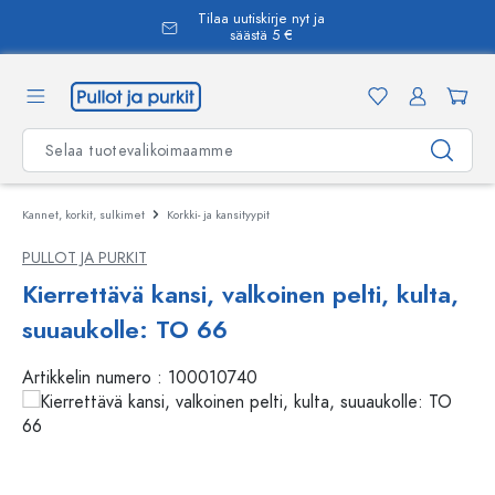
Tilaa uutiskirje nyt ja
äsisältöön
säästä 5 €
Kannet, korkit, sulkimet
Korkki- ja kansityypit
PULLOT JA PURKIT
Kierrettävä kansi, valkoinen pelti, kulta,
suuaukolle: TO 66
Artikkelin numero :
100010740