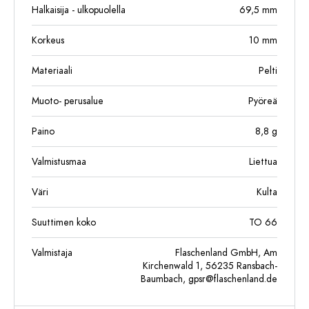
Halkaisija - ulkopuolella
69,5
mm
Korkeus
10
mm
Materiaali
Pelti
Muoto- perusalue
Pyöreä
Paino
8,8
g
Valmistusmaa
Liettua
Väri
Kulta
Suuttimen koko
TO 66
Valmistaja
Flaschenland GmbH, Am
Kirchenwald 1, 56235 Ransbach-
Baumbach,
gpsr@flaschenland.de