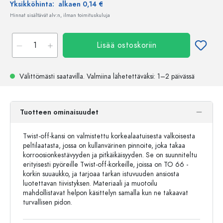
Yksikköhinta:
alkaen 0,14 €
Hinnat sisältävät alv:n, ilman toimituskuluja
Lisää ostoskoriin
Välittömästi saatavilla.
Valmiina lähetettäväksi
: 1–2 päivässä
Tuotteen ominaisuudet
Twist-off-kansi on valmistettu korkealaatuisesta valkoisesta
peltilaatasta, jossa on kullanvärinen pinnoite, joka takaa
korroosionkestävyyden ja pitkäikäisyyden. Se on suunniteltu
erityisesti pyöreille Twist-off-korkeille, joissa on TO 66 -
korkin suuaukko, ja tarjoaa tarkan istuvuuden ansiosta
luotettavan tiivistyksen. Materiaali ja muotoilu
mahdollistavat helpon käsittelyn samalla kun ne takaavat
turvallisen pidon.