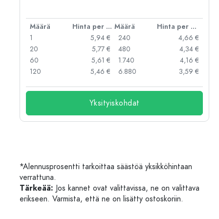
er kpl
Määrä
Hinta per kpl
Määrä
Hinta per kpl
 €
1
5,94 €
240
4,66 €
 €
20
5,77 €
480
4,34 €
 €
60
5,61 €
1.740
4,16 €
 €
120
5,46 €
6.880
3,59 €
Yksityiskohdat
*Alennusprosentti tarkoittaa säästöä yksikköhintaan
verrattuna.
Tärkeää:
Jos kannet ovat valittavissa, ne on valittava
erikseen. Varmista, että ne on lisätty ostoskoriin.