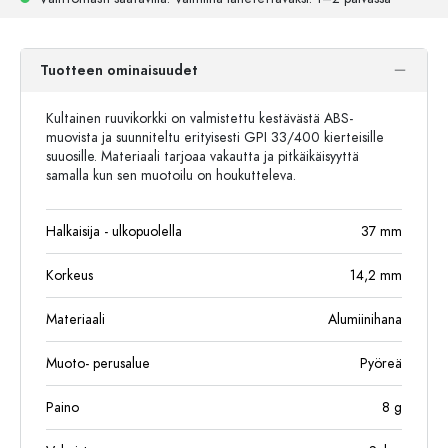
Tuotteen ominaisuudet
Kultainen ruuvikorkki on valmistettu kestävästä ABS-
muovista ja suunniteltu erityisesti GPI 33/400 kierteisille
suuosille. Materiaali tarjoaa vakautta ja pitkäikäisyyttä
samalla kun sen muotoilu on houkutteleva.
Halkaisija - ulkopuolella
37
mm
Korkeus
14,2
mm
Materiaali
Alumiinihana
Muoto- perusalue
Pyöreä
Paino
8
g