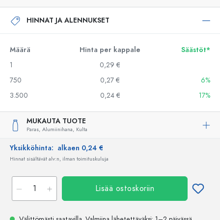
HINNAT JA ALENNUKSET
Määrä
Hinta per kappale
Säästöt*
1
0,29 €
750
0,27 €
6%
3.500
0,24 €
17%
MUKAUTA TUOTE
Paras,
Alumiinihana,
Kulta
Yksikköhinta:
alkaen 0,24 €
Hinnat sisältävät alv:n, ilman toimituskuluja
Lisää ostoskoriin
Välittömästi saatavilla.
Valmiina lähetettäväksi
: 1–2 päivässä