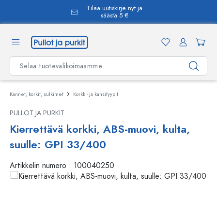
Tilaa uutiskirje nyt ja
äsisältöön
säästä 5 €
Kannet, korkit, sulkimet
Korkki- ja kansityypit
PULLOT JA PURKIT
Kierrettävä korkki, ABS-muovi, kulta,
suulle: GPI 33/400
Artikkelin numero :
100040250