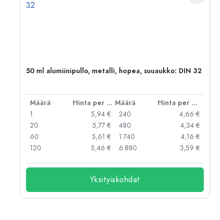
50 ml alumiinipullo, metalli, hopea, suuaukko: DIN 32
er kpl
Määrä
Hinta per kpl
Määrä
Hinta per kpl
 €
1
5,94 €
240
4,66 €
 €
20
5,77 €
480
4,34 €
 €
60
5,61 €
1.740
4,16 €
120
5,46 €
6.880
3,59 €
Yksityiskohdat