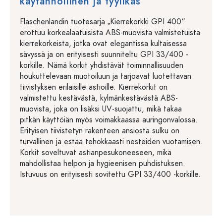
käytännöllinen ja tyylikäs
Flaschenlandin tuotesarja „Kierrekorkki GPI 400“
erottuu korkealaatuisista ABS-muovista valmistetuista
kierrekorkeista, jotka ovat elegantissa kultaisessa
sävyssä ja on erityisesti suunniteltu GPI 33/400 -
korkille. Nämä korkit yhdistävät toiminnallisuuden
houkuttelevaan muotoiluun ja tarjoavat luotettavan
tiivistyksen erilaisille astioille. Kierrekorkit on
valmistettu kestävästä, kylmänkestävästä ABS-
muovista, joka on lisäksi UV-suojattu, mikä takaa
pitkän käyttöiän myös voimakkaassa auringonvalossa.
Erityisen tiivistetyn rakenteen ansiosta sulku on
turvallinen ja estää tehokkaasti nesteiden vuotamisen.
Korkit soveltuvat astianpesukoneeseen, mikä
mahdollistaa helpon ja hygieenisen puhdistuksen.
Istuvuus on erityisesti sovitettu GPI 33/400 -korkille.