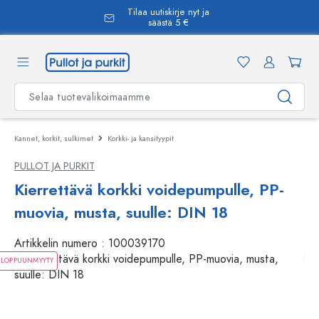
Tilaa uutiskirje nyt ja
äsisältöön
säästä 5 €
Kannet, korkit, sulkimet
Korkki- ja kansityypit
PULLOT JA PURKIT
Kierrettävä korkki voidepumpulle, PP-
muovia, musta, suulle: DIN 18
Artikkelin numero :
100039170
LOPPUUNMYYTY