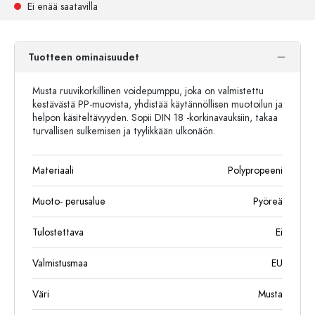
Ei enää saatavilla
Tuotteen ominaisuudet
Musta ruuvikorkillinen voidepumppu, joka on valmistettu
kestävästä PP-muovista, yhdistää käytännöllisen muotoilun ja
helpon käsiteltävyyden. Sopii DIN 18 -korkinavauksiin, takaa
turvallisen sulkemisen ja tyylikkään ulkonäön.
Materiaali
Polypropeeni
Muoto- perusalue
Pyöreä
Tulostettava
Ei
Valmistusmaa
EU
Väri
Musta