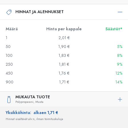
HINNAT JA ALENNUKSET
Määrä
Hinta per kappale
Säästöt*
1
2,01 €
50
1,90 €
5%
100
1,83 €
8%
250
1,81 €
9%
450
1,76 €
12%
900
1,71 €
14%
MUKAUTA TUOTE
Polypropeeni,
Musta
Yksikköhinta:
alkaen 1,71 €
Hinnat sisältävät alv:n, ilman toimituskuluja