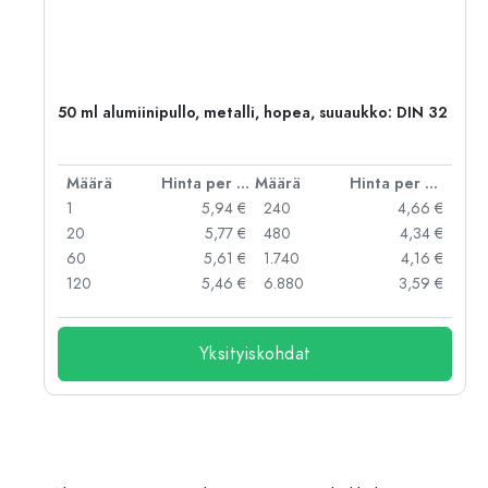
50 ml alumiinipullo, metalli, hopea, suuaukko: DIN 32
er kpl
Määrä
Hinta per kpl
Määrä
Hinta per kpl
 €
1
5,94 €
240
4,66 €
 €
20
5,77 €
480
4,34 €
 €
60
5,61 €
1.740
4,16 €
120
5,46 €
6.880
3,59 €
Yksityiskohdat