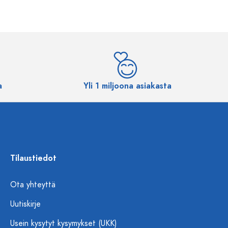
a
Yli 1 miljoona asiakasta
Tilaustiedot
Ota yhteyttä
Uutiskirje
Usein kysytyt kysymykset (UKK)