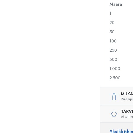
Määrä
1
Alkoholipullot
Puristuspullot
20
Likööripullot
Säilytyspullot
50
Mehupullot
Kuviopainetut pullot
100
Parfyymipullot
Ginipullot
Kynsilakkapullot
Joulupullot
250
Minipullot
Koristeelliset pullot
500
1.000
2.500
Erikoismuotoiset pullot
Sylinteripullot
Pyöreäkauluspullot
Käymisastiat
MUKA
Taskumatit
Parempi
Leveäkaulaiset pullot
TARV
ei valitt
Keraamiset pullot
Yksikköhi