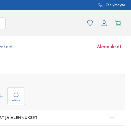
Ota yhteyttä
vikkeet
Alennukset
etta ja tuotevariaatiota
Lasipurkit
Tutustu nyt
Osta nyt
valitse
AT JA ALENNUKSET