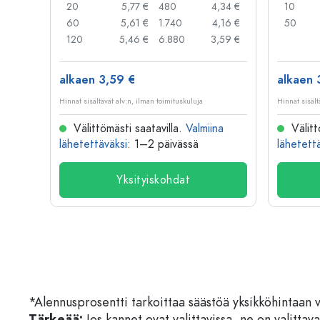
,05 €
20
5,77 €
480
4,34 €
10
,04 €
60
5,61 €
1.740
4,16 €
50
,03 €
120
5,46 €
6.880
3,59 €
alkaen 3,59 €
alkaen 
Hinnat sisältävät alv:n, ilman toimituskuluja
Hinnat sisält
na
Välittömästi saatavilla.
Valmiina
Välitt
lähetettäväksi
: 1–2 päivässä
lähetett
Yksityiskohdat
*Alennusprosentti tarkoittaa säästöä yksikköhintaan 
Tärkeää:
Jos kannet ovat valittavissa, ne on valittava