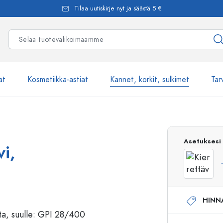
Tilaa uutiskirje nyt ja säästä 5 €
at
Kosmetiikka-astiat
Kannet, korkit, sulkimet
Tar
Yli 2500 tuot
Asetuksesi
vi,
Estal-Lasipullot
HINN
Pumppupullot
Airless-pumppupullot
Spraypullot
Roll-on-pullot