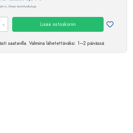
 alv:n, ilman toimituskuluja
Lisää ostoskoriin
sti saatavilla.
Valmiina lähetettäväksi
: 1–2 päivässä