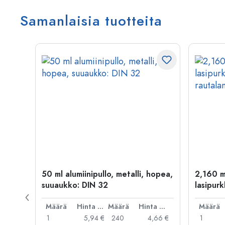
Samanlaisia tuotteita
kulta
50 ml alumiinipullo, metalli, hopea,
2,160 m
suuaukko: DIN 32
lasipurk
rautalan
Hinta per kpl
Määrä
Hinta per kpl
Määrä
Hinta per kpl
Määrä
,06 €
1
5,94 €
240
4,66 €
1