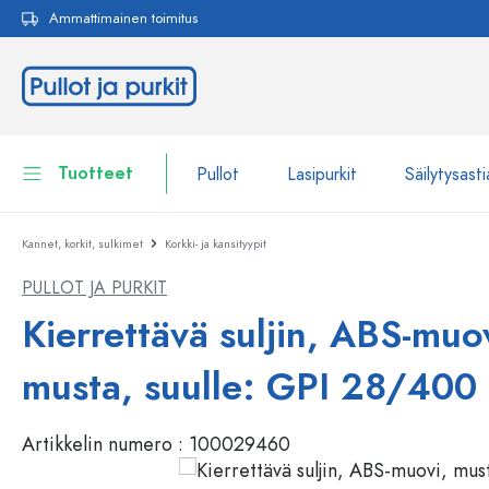
Ammattimainen toimitus
akuun
Siirry päänavigointiin
Tuotteet
Pullot
Lasipurkit
Säilytysasti
Kannet, korkit, sulkimet
Korkki- ja kansityypit
Pullot
Näytä kaikki Pullot
PULLOT JA PURKIT
Lasipurkit
Pullot tuotemerkin mukaan
Kierrettävä suljin, ABS-muo
WECK-Lasipullot
Säilytysastiat
musta, suulle: GPI 28/400
Astiat
Pullot toiminnon mukaan
Artikkelin numero :
100029460
Pipettipullot
Kosmetiikka-astiat
Patenttikorkkipullot