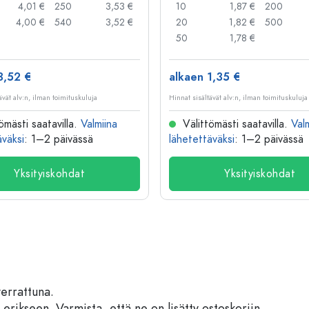
4,01 €
250
3,53 €
10
1,87 €
200
4,00 €
540
3,52 €
20
1,82 €
500
50
1,78 €
3,52 €
alkaen 1,35 €
ävät alv:n, ilman toimituskuluja
Hinnat sisältävät alv:n, ilman toimituskuluja
ömästi saatavilla.
Valmiina
Välittömästi saatavilla.
Val
äväksi
: 1–2 päivässä
lähetettäväksi
: 1–2 päivässä
Yksityiskohdat
Yksityiskohdat
verrattuna.
 erikseen. Varmista, että ne on lisätty ostoskoriin.