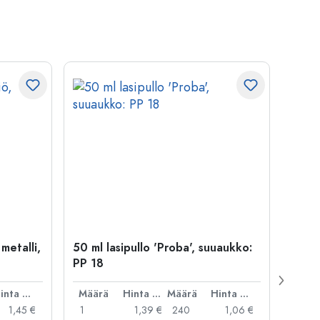
 metalli,
50 ml lasipullo 'Proba', suuaukko:
Kapse
PP 18
29 mm
Hinta per kpl
Määrä
Hinta per kpl
Määrä
Hinta per kpl
Mää
1,45 €
1
1,39 €
240
1,06 €
1