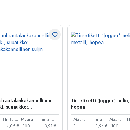
l rautalankakannellinen
Tin-etiketti 'Jogger', neliö,
ki, suuaukko:
hopea
kakannellinen suljin
Hinta per kpl
Määrä
Hinta per kpl
Määrä
Hinta per kpl
Määrä
4,06 €
100
3,91 €
1
1,94 €
100