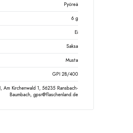
Pyöreä
6
g
Ei
Saksa
Musta
GPI 28/400
, Am Kirchenwald 1, 56235 Ransbach-
Baumbach,
gpsr@flaschenland.de