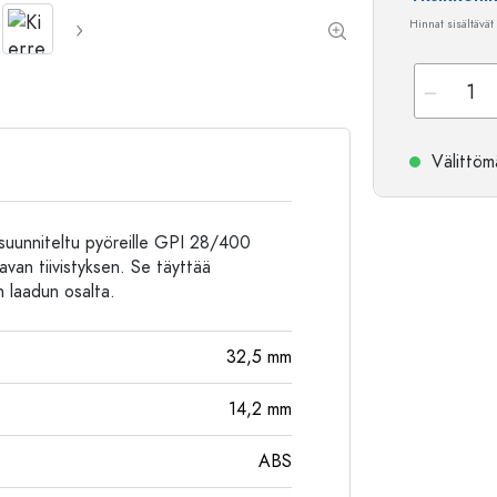
Alumiinipullot
Hinnat sisältävät
Välittömä
 suunniteltu pyöreille GPI 28/400
tavan tiivistyksen. Se täyttää
n laadun osalta.
32,5
mm
14,2
mm
ABS