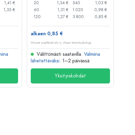
1,41 €
20
1,34 €
540
1,03 €
20
1,35 €
60
1,31 €
1.020
0,98 €
50
120
1,27 €
3.800
0,85 €
100
alkaen 0,85 €
alkae
Hinnat sisältävät alv:n, ilman toimituskuluja
Hinnat si
miina
Välittömästi saatavilla.
Valmiina
Väl
lähetettäväksi
: 1–2 päivässä
lähete
Yksityiskohdat