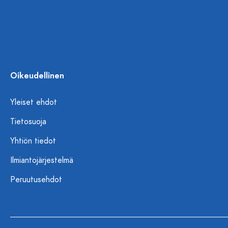
Oikeudellinen
Yleiset ehdot
Tietosuoja
Yhtiön tiedot
Ilmiantojärjestelmä
Peruutusehdot