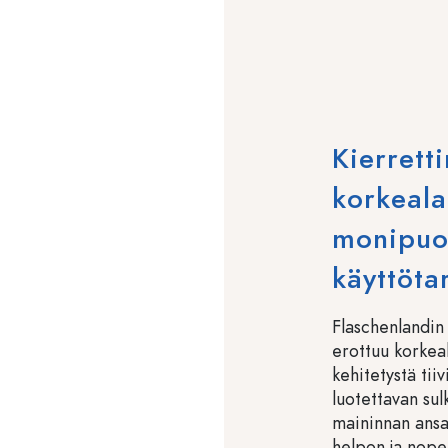
Kierrett
korkeala
monipuol
käyttöta
Flaschenlandin 
erottuu korkeal
kehitetystä tiiv
luotettavan sul
maininnan ansai
helpon ja nope