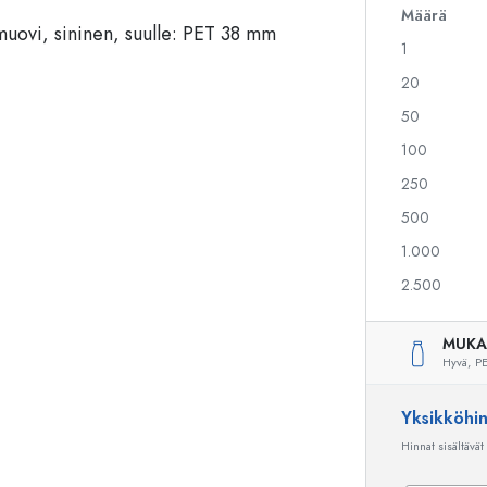
Määrä
1
Alkoholipullot
Puristuspullot
20
Likööripullot
Säilytyspullot
50
Mehupullot
Kuviopainetut pullot
100
Parfyymipullot
Ginipullot
Kynsilakkapullot
Joulupullot
250
Minipullot
Koristeelliset pullot
500
1.000
2.500
Erikoismuotoiset pullot
Sylinteripullot
Pyöreäkauluspullot
Käymisastiat
MUKA
Taskumatit
Hyvä,
PE
Leveäkaulaiset pullot
Yksikköhi
Hinnat sisältävät
Keraamiset pullot