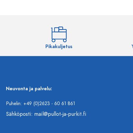
Pikakuljetus
Neuvonta ja palvelu:
Puhelin: +49 (0)2623 - 60 61 861
Sähköposti:
mail@pullot-ja-purkit.fi