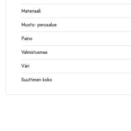
Materiaali
Muoto- perusalue
Paino
Valmistusmaa
Väri
Suuttimen koko