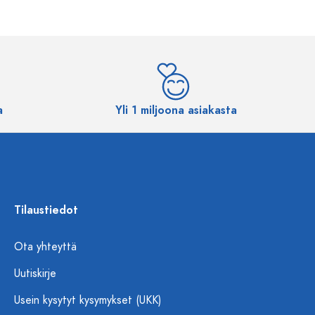
a
Yli 1 miljoona asiakasta
Tilaustiedot
Ota yhteyttä
Uutiskirje
Usein kysytyt kysymykset (UKK)