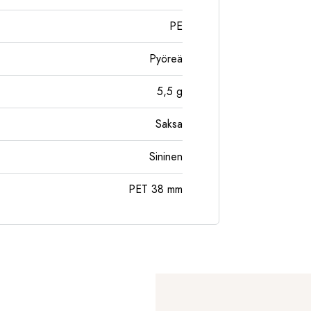
PE
Pyöreä
5,5
g
Saksa
Sininen
PET 38 mm