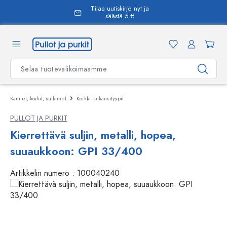
Tilaa uutiskirje nyt ja
äsisältöön
säästä 5 €
Kannet, korkit, sulkimet
Korkki- ja kansityypit
PULLOT JA PURKIT
Kierrettävä suljin, metalli, hopea,
suuaukkoon: GPI 33/400
Artikkelin numero :
100040240