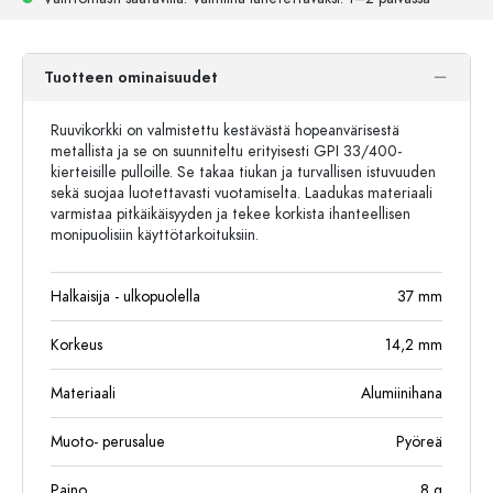
Tuotteen ominaisuudet
Ruuvikorkki on valmistettu kestävästä hopeanvärisestä
metallista ja se on suunniteltu erityisesti GPI 33/400-
kierteisille pulloille. Se takaa tiukan ja turvallisen istuvuuden
sekä suojaa luotettavasti vuotamiselta. Laadukas materiaali
varmistaa pitkäikäisyyden ja tekee korkista ihanteellisen
monipuolisiin käyttötarkoituksiin.
Halkaisija - ulkopuolella
37
mm
Korkeus
14,2
mm
Materiaali
Alumiinihana
Muoto- perusalue
Pyöreä
Paino
8
g