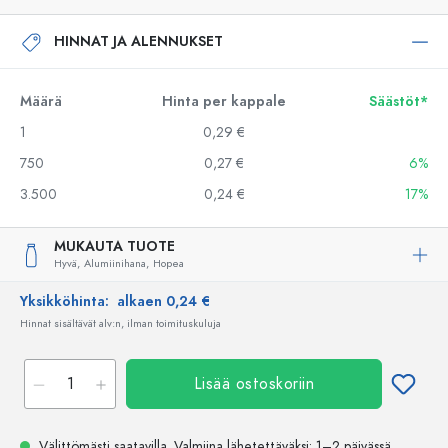
HINNAT JA ALENNUKSET
Määrä
Hinta per kappale
Säästöt*
1
0,29 €
750
0,27 €
6%
3.500
0,24 €
17%
MUKAUTA TUOTE
Hyvä,
Alumiinihana,
Hopea
Yksikköhinta:
alkaen 0,24 €
Hinnat sisältävät alv:n, ilman toimituskuluja
Lisää ostoskoriin
Välittömästi saatavilla.
Valmiina lähetettäväksi
: 1–2 päivässä