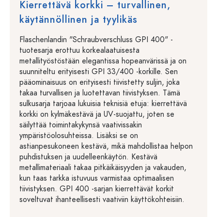
Kierrettävä korkki – turvallinen,
käytännöllinen ja tyylikäs
Flaschenlandin "Schraubverschluss GPI 400" -
tuotesarja erottuu korkealaatuisesta
metallityöstöstään elegantissa hopeanvärissä ja on
suunniteltu erityisesti GPI 33/400 -korkille. Sen
pääominaisuus on erityisesti tiivistetty suljin, joka
takaa turvallisen ja luotettavan tiivistyksen. Tämä
sulkusarja tarjoaa lukuisia teknisiä etuja: kierrettävä
korkki on kylmäkestävä ja UV-suojattu, joten se
säilyttää toimintakykynsä vaativissakin
ympäristöolosuhteissa. Lisäksi se on
astianpesukoneen kestävä, mikä mahdollistaa helpon
puhdistuksen ja uudelleenkäytön. Kestävä
metallimateriaali takaa pitkäikäisyyden ja vakauden,
kun taas tarkka istuvuus varmistaa optimaalisen
tiivistyksen. GPI 400 -sarjan kierrettävät korkit
soveltuvat ihanteellisesti vaativiin käyttökohteisiin.