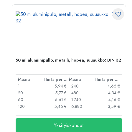
,
50 ml alumiinipullo, metalli, hopea, suuaukko: DIN 32
er kpl
Määrä
Hinta per kpl
Määrä
Hinta per kpl
 €
1
5,94 €
240
4,66 €
 €
20
5,77 €
480
4,34 €
 €
60
5,61 €
1.740
4,16 €
 €
120
5,46 €
6.880
3,59 €
Yksityiskohdat