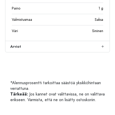
Paino
1
g
Valmistusmaa
Saksa
Väri
Sininen
Arviot
*Alennusprosentti tarkoittaa säästöä yksikköhintaan
verrattuna.
Tärkeää:
Jos kannet ovat valittavissa, ne on valittava
erikseen. Varmista, että ne on lisätty ostoskoriin.