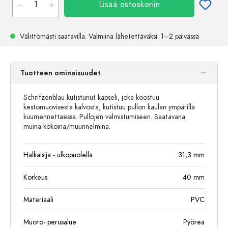
Lisää ostoskoriin
Välittömästi saatavilla.
Valmiina lähetettäväksi
: 1–2 päivässä
Tuotteen ominaisuudet
Schrifzenblau kutistunut kapseli, joka koostuu
kestomuovisesta kalvosta, kutistuu pullon kaulan ympärillä
kuumennettaessa. Pullojen valmistumiseen. Saatavana
muina kokoina/muunnelmina.
Halkaisija - ulkopuolella
31,3
mm
Korkeus
40
mm
Materiaali
PVC
Muoto- perusalue
Pyöreä