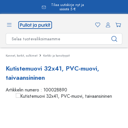
Tilaa uutiskirje nyt ja
äsisältöön
säästä 5 €
Kannet, korkit, sulkimet
Korkki- ja kansityypit
Kutistemuovi 32x41, PVC-muovi,
taivaansininen
Artikkelin numero :
100028890