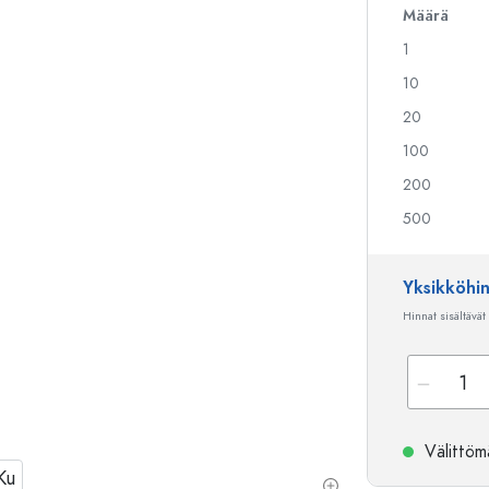
Määrä
1
Alkoholipullot
Puristuspullot
10
Likööripullot
Säilytyspullot
20
Mehupullot
Kuviopainetut pullot
100
Parfyymipullot
Ginipullot
Kynsilakkapullot
Joulupullot
200
Minipullot
Koristeelliset pullot
500
Yksikköhi
Erikoismuotoiset pullot
Sylinteripullot
Hinnat sisältävät
Pyöreäkauluspullot
Käymisastiat
Taskumatit
Leveäkaulaiset pullot
Välittömä
Keraamiset pullot