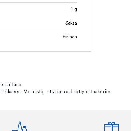
1
g
Saksa
Sininen
verrattuna.
 erikseen. Varmista, että ne on lisätty ostoskoriin.