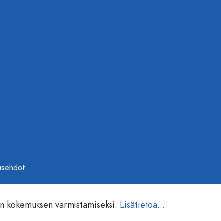
usehdot
en kokemuksen varmistamiseksi.
Lisätietoa...