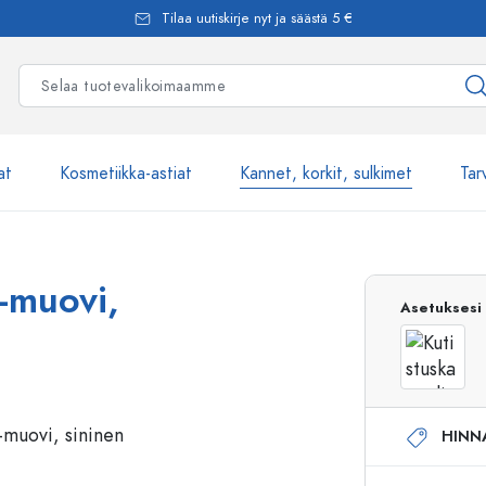
Tilaa uutiskirje nyt ja säästä 5 €
at
Kosmetiikka-astiat
Kannet, korkit, sulkimet
Tar
Yli 2500 tuot
-muovi,
Asetuksesi
Estal-Lasipullot
HINN
Pumppupullot
Airless-pumppupullot
Spraypullot
Roll-on-pullot