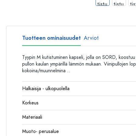
Muovipullot
Tuotteen ominaisuudet
Arviot
Tyypin M kutistuminen kapseli, jolla on SORD, koostuu
pullon kaulan ympärillä lämmön mukaan. Viinipullojen l
kokoina/muunnelmina ..
Halkaisija - ulkopuolella
Korkeus
Materiaali
Muoto- perusalue