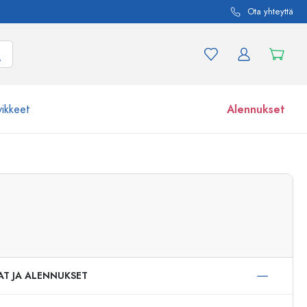
Ota yhteyttä
vikkeet
Alennukset
etta ja tuotevariaatiota
Lasipurkit
Tutustu nyt
Osta nyt
AT JA ALENNUKSET