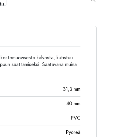
Alumiinipullot
 kestomuovisesta kalvosta, kutistuu
oppuun saattamiseksi. Saatavana muina
31,3
mm
40
mm
PVC
Pyöreä