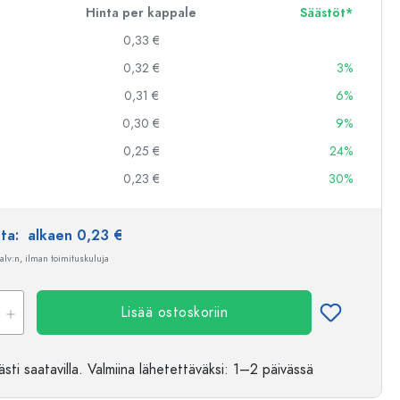
Hinta per kappale
Säästöt*
0,33 €
0,32 €
3%
0,31 €
6%
0,30 €
9%
0,25 €
24%
0,23 €
30%
nta:
alkaen 0,23 €
 alv:n, ilman toimituskuluja
Lisää ostoskoriin
sti saatavilla.
Valmiina lähetettäväksi
: 1–2 päivässä