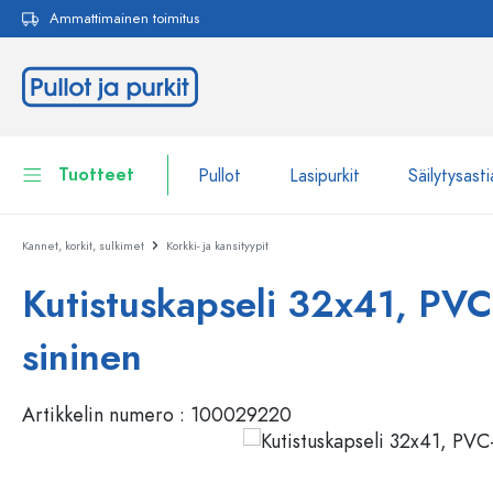
Ammattimainen toimitus
akuun
Siirry päänavigointiin
Tuotteet
Pullot
Lasipurkit
Säilytysasti
Kannet, korkit, sulkimet
Korkki- ja kansityypit
Pullot
Näytä kaikki Pullot
Kutistuskapseli 32x41, PVC
Lasipurkit
Pullot tuotemerkin mukaan
sininen
WECK-Lasipullot
Säilytysastiat
Astiat
Artikkelin numero :
100029220
Pullot toiminnon mukaan
Pipettipullot
Kosmetiikka-astiat
Patenttikorkkipullot