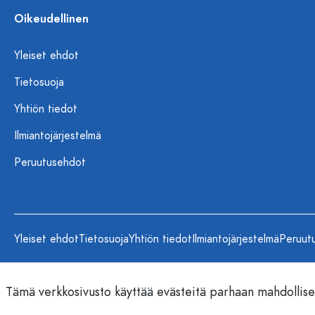
Oikeudellinen
Yleiset ehdot
Tietosuoja
Yhtiön tiedot
Ilmiantojärjestelmä
Peruutusehdot
Yleiset ehdot
Tietosuoja
Yhtiön tiedot
Ilmiantojärjestelmä
Peruut
Tämä verkkosivusto käyttää evästeitä parhaan mahdollis