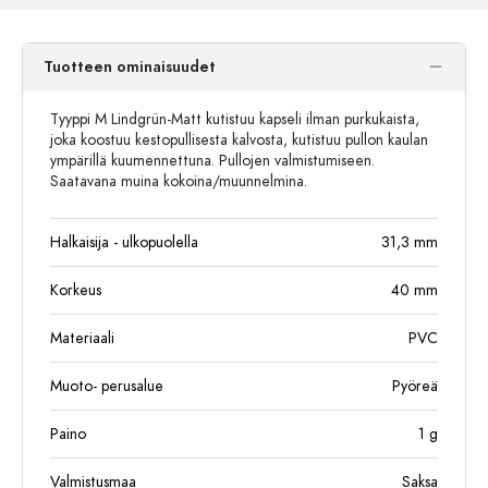
Tuotteen ominaisuudet
Tyyppi M Lindgrün-Matt kutistuu kapseli ilman purkukaista,
joka koostuu kestopullisesta kalvosta, kutistuu pullon kaulan
ympärillä kuumennettuna. Pullojen valmistumiseen.
Saatavana muina kokoina/muunnelmina.
Halkaisija - ulkopuolella
31,3
mm
Korkeus
40
mm
Materiaali
PVC
Muoto- perusalue
Pyöreä
Paino
1
g
Valmistusmaa
Saksa