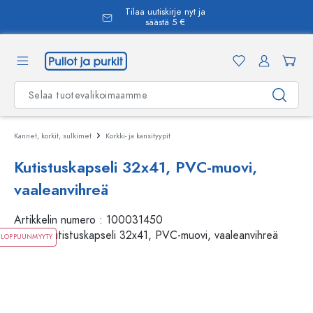
Tilaa uutiskirje nyt ja
äsisältöön
säästä 5 €
Kannet, korkit, sulkimet
Korkki- ja kansityypit
Kutistuskapseli 32x41, PVC-muovi,
vaaleanvihreä
Artikkelin numero :
100031450
LOPPUUNMYYTY