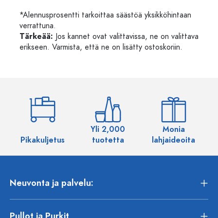
*Alennusprosentti tarkoittaa säästöä yksikköhintaan
verrattuna.
Tärkeää:
Jos kannet ovat valittavissa, ne on valittava
erikseen. Varmista, että ne on lisätty ostoskoriin.
Yli 2,000
Monia
Pikakuljetus
tuotetta
lahjaideoita
Neuvonta ja palvelu:
Pullot ja Purkit