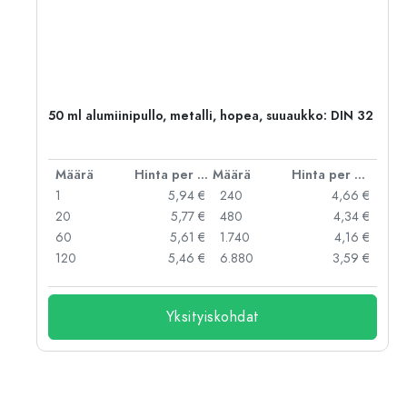
,
50 ml alumiinipullo, metalli, hopea, suuaukko: DIN 32
er kpl
Määrä
Hinta per kpl
Määrä
Hinta per kpl
 €
1
5,94 €
240
4,66 €
 €
20
5,77 €
480
4,34 €
 €
60
5,61 €
1.740
4,16 €
 €
120
5,46 €
6.880
3,59 €
Yksityiskohdat