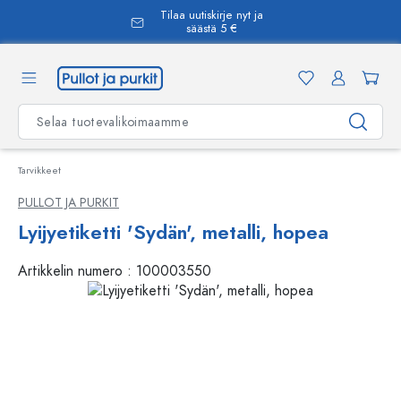
Tilaa uutiskirje nyt ja
äsisältöön
säästä 5 €
Tarvikkeet
PULLOT JA PURKIT
Lyijyetiketti 'Sydän', metalli, hopea
Artikkelin numero :
100003550