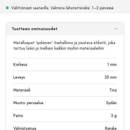
Välittömästi saatavilla.
Valmiina lähetettäväksi
: 1–2 päivässä
Tuotteen ominaisuudet
Metalloquet 'sydämen' itsehallinno ja joustava etiketti, joka
tarttuu lasiin ja melkein kaikkiin muihin materiaaleihin.
Korkeus
1
mm
Leveys
35
mm
Materiaali
Tina
Muoto- perusalue
Sydän
Paino
3
g
Valmistusmaa
Ranska