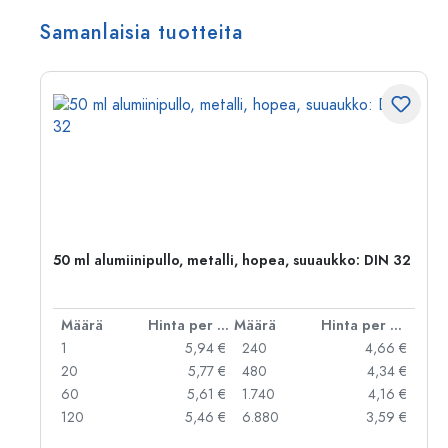
Samanlaisia tuotteita
,
50 ml alumiinipullo, metalli, hopea, suuaukko: DIN 32
er kpl
Määrä
Hinta per kpl
Määrä
Hinta per kpl
 €
1
5,94 €
240
4,66 €
 €
20
5,77 €
480
4,34 €
 €
60
5,61 €
1.740
4,16 €
 €
120
5,46 €
6.880
3,59 €