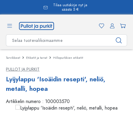
Tilaa uutiskirje nyt ja
äsisältöön
säästä 5 €
Tarvikkeet
Etiketit ja tarrat
Hillopurkkien etiketit
PULLOT JA PURKIT
Lyijylappu 'Isoäidin resepti', neliö,
metalli, hopea
Artikkelin numero :
100003570