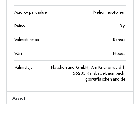
Muoto- perusalue
Neliönmuotoinen
Paino
3
g
Valmistusmaa
Ranska
Väri
Hopea
Valmistaja
Flaschenland GmbH, Am Kirchenwald 1,
56235 Ransbach-Baumbach,
gpsr@flaschenland.de
Arviot