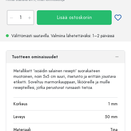
Lisää ostoskoriin
Välittömästi saatavilla.
Valmiina lähetettäväksi
: 1–2 päivässä
Tuotteen ominaisuudet
Metallikett 'isoäidin salainen resepti' suorakaiteen
muotoinen, noin 5x5 cm suuri, itsetunto ja erittäin joustava
etiketti. Soveltuu marmorikauppaan, likööreille ja muille
resepteillesi, jotka perustuvat runsaasti tietoa.
Korkeus
1
mm
Leveys
50
mm
Materiaali
Tina