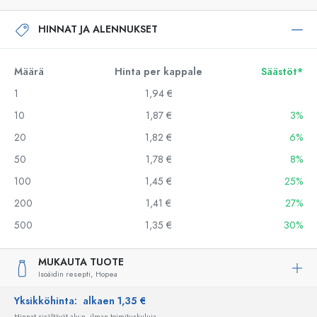
HINNAT JA ALENNUKSET
Määrä
Hinta per kappale
Säästöt*
1
1,94 €
10
1,87 €
3%
20
1,82 €
6%
50
1,78 €
8%
100
1,45 €
25%
200
1,41 €
27%
500
1,35 €
30%
MUKAUTA TUOTE
Isoäidin resepti,
Hopea
Yksikköhinta:
alkaen 1,35 €
Hinnat sisältävät alv:n, ilman toimituskuluja