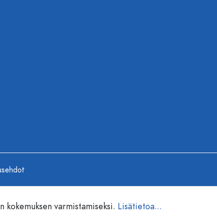
usehdot
en kokemuksen varmistamiseksi.
Lisätietoa...