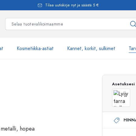
Tilaa uutiskirje nyt ja säästä 5 €
at
Kosmetiikka-astiat
Kannet, korkit, sulkimet
Tar
Yli 2500 tuot
Asetuksesi
Estal-Lasipullot
HINN
Pumppupullot
Airless-pumppupullot
Spraypullot
Roll-on-pullot