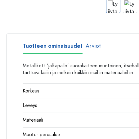
Muovipullot
Tuotteen ominaisuudet
Arviot
Metallikett 'jalkapallo' suorakaiteen muotoinen, itsehall
tarttuva lasiin ja melkein kaikkiin muihin materiaaleihin.
Korkeus
Leveys
Materiaali
Muoto- perusalue