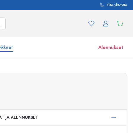
Ota yhteyttä
vikkeet
Alennukset
etta ja tuotevariaatiota
Lasipurkit
Tutustu nyt
Osta nyt
AT JA ALENNUKSET