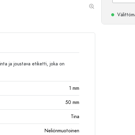
Alumiinipullot
Välittömä
inta ja joustava etiketti, joka on
1
mm
50
mm
Tina
Neliönmuotoinen