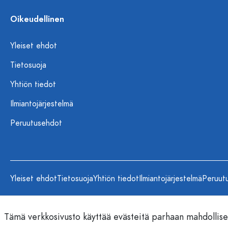
Oikeudellinen
Yleiset ehdot
Tietosuoja
Yhtiön tiedot
Ilmiantojärjestelmä
Peruutusehdot
Yleiset ehdot
Tietosuoja
Yhtiön tiedot
Ilmiantojärjestelmä
Peruut
Tämä verkkosivusto käyttää evästeitä parhaan mahdollis