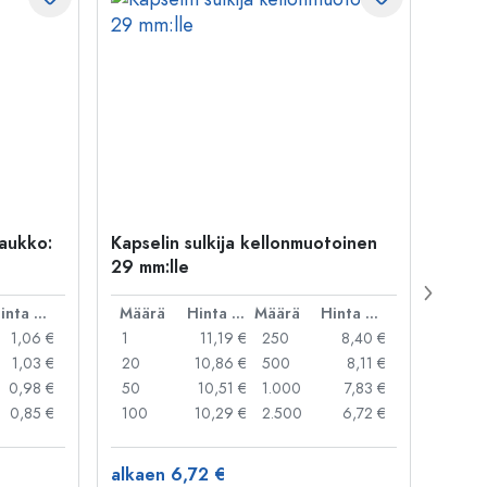
uaukko:
Kapselin sulkija kellonmuotoinen
500 m
29 mm:lle
Carré
suua
Hinta per kpl
Määrä
Hinta per kpl
Määrä
Hinta per kpl
Mää
1,06 €
1
11,19 €
250
8,40 €
1
1,03 €
20
10,86 €
500
8,11 €
24
0,98 €
50
10,51 €
1.000
7,83 €
72
0,85 €
100
10,29 €
2.500
6,72 €
120
alkaen 6,72 €
alkae