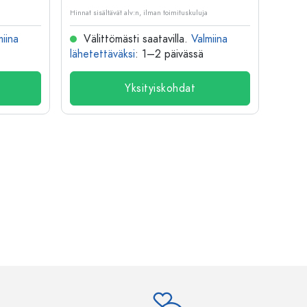
Hinnat sisältävät alv:n, ilman toimituskuluja
Hinnat si
miina
Välittömästi saatavilla.
Valmiina
Väl
lähetettäväksi
: 1–2 päivässä
lähete
Yksityiskohdat