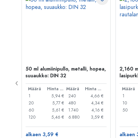
50 ml alumiinipullo, metalli, hopea,
2,160 m
suuaukko: DIN 32
lasipurk
rautalan
Hinta per kpl
Määrä
Hinta per kpl
Määrä
Hinta per kpl
Määrä
,99 €
1
5,94 €
240
4,66 €
1
,95 €
20
5,77 €
480
4,34 €
10
,91 €
60
5,61 €
1.740
4,16 €
50
,79 €
120
5,46 €
6.880
3,59 €
alkaen 3,59 €
alkaen 