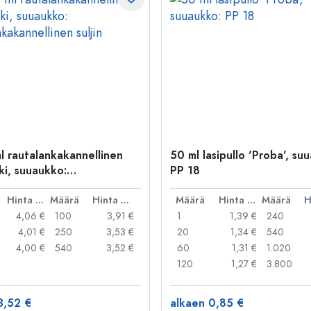
l rautalankakannellinen
50 ml lasipullo 'Proba', su
ki, suuaukko:
PP 18
kakannellinen suljin
Hinta per kpl
Määrä
Hinta per kpl
Määrä
Hinta per kpl
Määrä
4,06 €
100
3,91 €
1
1,39 €
240
4,01 €
250
3,53 €
20
1,34 €
540
4,00 €
540
3,52 €
60
1,31 €
1.020
120
1,27 €
3.800
3,52 €
alkaen 0,85 €