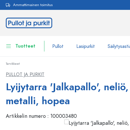
Ammattimainen toimitus
akuun
Siirry päänavigointiin
Tuotteet
Pullot
Lasipurkit
Säilytysasti
Tarvikkeet
Pullot
Näytä kaikki Pullot
PULLOT JA PURKIT
Lasipurkit
Lyijytarra 'Jalkapallo', neliö,
Pullot tuotemerkin mukaan
WECK-Lasipullot
Säilytysastiat
metalli, hopea
Astiat
Pullot toiminnon mukaan
Artikkelin numero :
100003480
Pipettipullot
Kosmetiikka-astiat
Patenttikorkkipullot