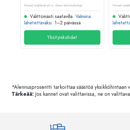
Hinnat sisältävät alv:n, ilman toimituskuluja
Hinnat sisält
na
Välittömästi saatavilla.
Valmiina
Välitt
lähetettäväksi
: 1–2 päivässä
lähetett
Yksityiskohdat
*Alennusprosentti tarkoittaa säästöä yksikköhintaan 
Tärkeää:
Jos kannet ovat valittavissa, ne on valittava