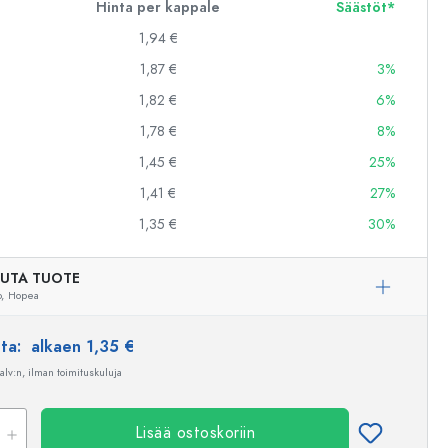
Hinta per kappale
Säästöt*
1,94 €
1,87 €
3%
1,82 €
6%
1,78 €
8%
1,45 €
25%
1,41 €
27%
1,35 €
30%
UTA TUOTE
,
Hopea
nta:
alkaen 1,35 €
 alv:n, ilman toimituskuluja
Lisää ostoskoriin