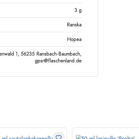
3
g
Ranska
Hopea
enwald 1, 56235 Ransbach-Baumbach,
gpsr@flaschenland.de