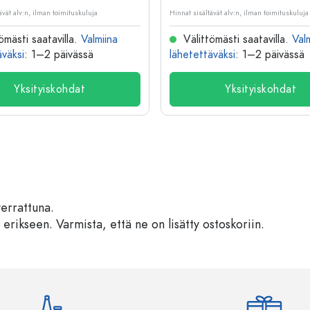
ävät alv:n, ilman toimituskuluja
Hinnat sisältävät alv:n, ilman toimituskuluja
ömästi saatavilla.
Valmiina
Välittömästi saatavilla.
Val
äväksi
: 1–2 päivässä
lähetettäväksi
: 1–2 päivässä
Yksityiskohdat
Yksityiskohdat
verrattuna.
 erikseen. Varmista, että ne on lisätty ostoskoriin.