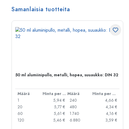
Samanlaisia tuotteita
,
50 ml alumiinipullo, metalli, hopea, suuaukko: DIN 32
er kpl
Määrä
Hinta per kpl
Määrä
Hinta per kpl
 €
1
5,94 €
240
4,66 €
 €
20
5,77 €
480
4,34 €
 €
60
5,61 €
1.740
4,16 €
 €
120
5,46 €
6.880
3,59 €