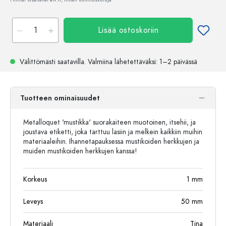
Lisää ostoskoriin
Välittömästi saatavilla.
Valmiina lähetettäväksi
: 1–2 päivässä
Tuotteen ominaisuudet
Metalloquet 'mustikka' suorakaiteen muotoinen, itsehii, ja
joustava etiketti, joka tarttuu lasiin ja melkein kaikkiin muihin
materiaaleihin. Ihannetapauksessa mustikoiden herkkujen ja
muiden mustikoiden herkkujen kanssa!
Korkeus
1
mm
Leveys
50
mm
Materiaali
Tina