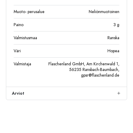
Muoto- perusalue
Neliönmuotoinen
Paino
3
g
Valmistusmaa
Ranska
Väri
Hopea
Valmistaja
Flaschenland GmbH, Am Kirchenwald 1,
56235 Ransbach-Baumbach,
gpsr@flaschenland.de
Arviot