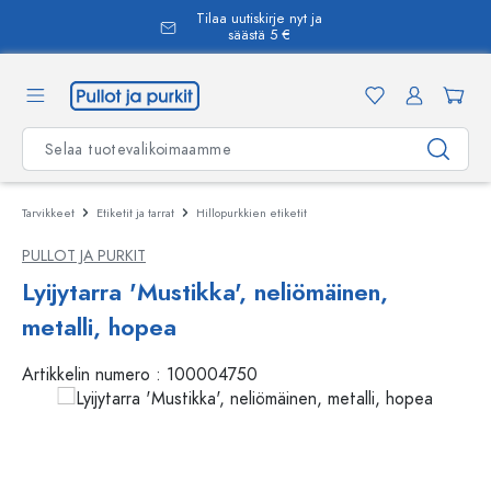
Tilaa uutiskirje nyt ja
äsisältöön
säästä 5 €
Tarvikkeet
Etiketit ja tarrat
Hillopurkkien etiketit
PULLOT JA PURKIT
Lyijytarra 'Mustikka', neliömäinen,
metalli, hopea
Artikkelin numero :
100004750