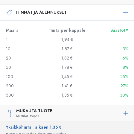
HINNAT JA ALENNUKSET
Määrä
Hinta per kappale
Säästöt*
1
1,94 €
10
1,87 €
3%
20
1,82 €
6%
50
1,78 €
8%
100
1,45 €
25%
200
1,41 €
27%
500
1,35 €
30%
MUKAUTA TUOTE
Mustikat,
Hopea
Yksikköhinta:
alkaen 1,35 €
Hinnat sisältävät alv:n, ilman toimituskuluja