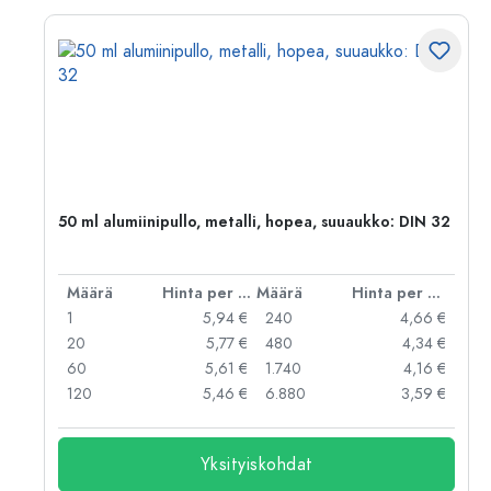
,
50 ml alumiinipullo, metalli, hopea, suuaukko: DIN 32
er kpl
Määrä
Hinta per kpl
Määrä
Hinta per kpl
 €
1
5,94 €
240
4,66 €
 €
20
5,77 €
480
4,34 €
 €
60
5,61 €
1.740
4,16 €
 €
120
5,46 €
6.880
3,59 €
Yksityiskohdat