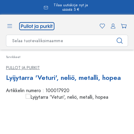
Tilaa uutiskirje nyt ja
äsisältöön
säästä 5 €
Tarvikkeet
PULLOT JA PURKIT
Lyijytarra 'Veturi', neliö, metalli, hopea
Artikkelin numero :
100017920