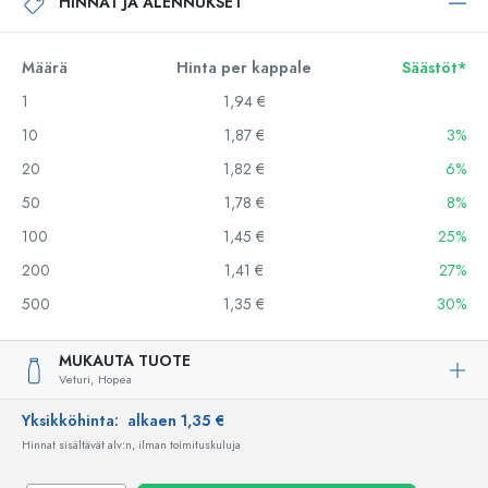
HINNAT JA ALENNUKSET
Määrä
Hinta per kappale
Säästöt*
1
1,94 €
10
1,87 €
3%
20
1,82 €
6%
50
1,78 €
8%
100
1,45 €
25%
200
1,41 €
27%
500
1,35 €
30%
MUKAUTA TUOTE
Veturi,
Hopea
Yksikköhinta:
alkaen 1,35 €
Hinnat sisältävät alv:n, ilman toimituskuluja