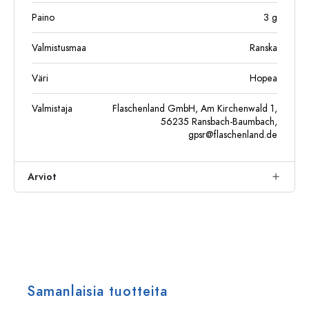
Paino
3
g
Valmistusmaa
Ranska
Väri
Hopea
Valmistaja
Flaschenland GmbH, Am Kirchenwald 1,
56235 Ransbach-Baumbach,
gpsr@flaschenland.de
Arviot
Samanlaisia tuotteita