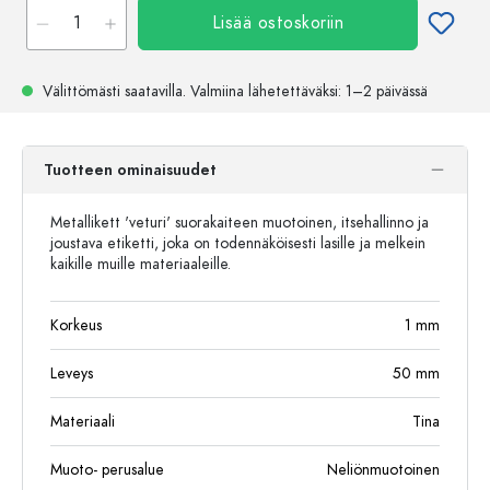
Lisää ostoskoriin
Välittömästi saatavilla.
Valmiina lähetettäväksi
: 1–2 päivässä
Tuotteen ominaisuudet
Metallikett 'veturi' suorakaiteen muotoinen, itsehallinno ja
joustava etiketti, joka on todennäköisesti lasille ja melkein
kaikille muille materiaaleille.
Korkeus
1
mm
Leveys
50
mm
Materiaali
Tina
Muoto- perusalue
Neliönmuotoinen