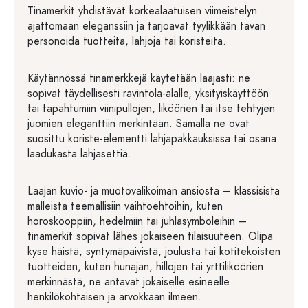
Tinamerkit yhdistävät korkealaatuisen viimeistelyn
ajattomaan eleganssiin ja tarjoavat tyylikkään tavan
personoida tuotteita, lahjoja tai koristeita.
Käytännössä tinamerkkejä käytetään laajasti: ne
sopivat täydellisesti ravintola-alalle, yksityiskäyttöön
tai tapahtumiin viinipullojen, liköörien tai itse tehtyjen
juomien eleganttiin merkintään. Samalla ne ovat
suosittu koriste-elementti lahjapakkauksissa tai osana
laadukasta lahjasettiä.
Laajan kuvio- ja muotovalikoiman ansiosta – klassisista
malleista teemallisiin vaihtoehtoihin, kuten
horoskooppiin, hedelmiin tai juhlasymboleihin –
tinamerkit sopivat lähes jokaiseen tilaisuuteen. Olipa
kyse häistä, syntymäpäivistä, joulusta tai kotitekoisten
tuotteiden, kuten hunajan, hillojen tai yrttiliköörien
merkinnästä, ne antavat jokaiselle esineelle
henkilökohtaisen ja arvokkaan ilmeen.