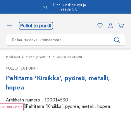
Tilaa uutiskirje nyt ja
äsisältöön
säästä 5 €
Tarvikkeet
Etiketit ja tarrat
Hillopurkkien etiketit
PULLOT JA PURKIT
Peltitarra 'Kirsikka', pyöreä, metalli,
hopea
Artikkelin numero :
100014530
LOPPUUNMYYTY