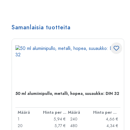
Samanlaisia tuotteita
50 ml alumiinipullo, metalli, hopea, suuaukko: DIN 32
er kpl
Määrä
Hinta per kpl
Määrä
Hinta per kpl
 €
1
5,94 €
240
4,66 €
 €
20
5,77 €
480
4,34 €