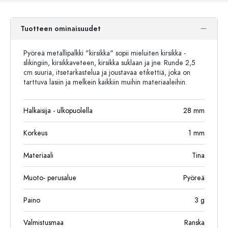
Tuotteen ominaisuudet
Pyöreä metallipalkki "kirsikka" sopii mieluiten kirsikka -
slikingiin, kirsikkaveteen, kirsikka suklaan ja jne. Runde 2,5
cm suuria, itsetarkastelua ja joustavaa etikettiä, joka on
tarttuva lasiin ja melkein kaikkiin muihin materiaaleihin.
Halkaisija - ulkopuolella
28
mm
Korkeus
1
mm
Materiaali
Tina
Muoto- perusalue
Pyöreä
Paino
3
g
Valmistusmaa
Ranska