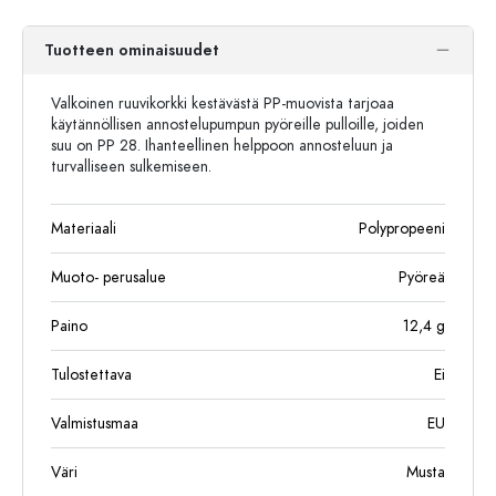
Tuotteen ominaisuudet
Valkoinen ruuvikorkki kestävästä PP-muovista tarjoaa
käytännöllisen annostelupumpun pyöreille pulloille, joiden
suu on PP 28. Ihanteellinen helppoon annosteluun ja
turvalliseen sulkemiseen.
Materiaali
Polypropeeni
Muoto- perusalue
Pyöreä
Paino
12,4
g
Tulostettava
Ei
Valmistusmaa
EU
Väri
Musta