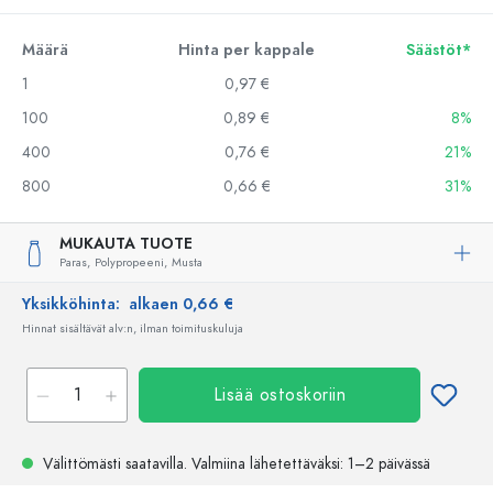
Määrä
Hinta per kappale
Säästöt*
1
0,97 €
100
0,89 €
8%
400
0,76 €
21%
800
0,66 €
31%
MUKAUTA TUOTE
Paras,
Polypropeeni,
Musta
Yksikköhinta:
alkaen 0,66 €
Hinnat sisältävät alv:n, ilman toimituskuluja
Lisää ostoskoriin
Välittömästi saatavilla.
Valmiina lähetettäväksi
: 1–2 päivässä