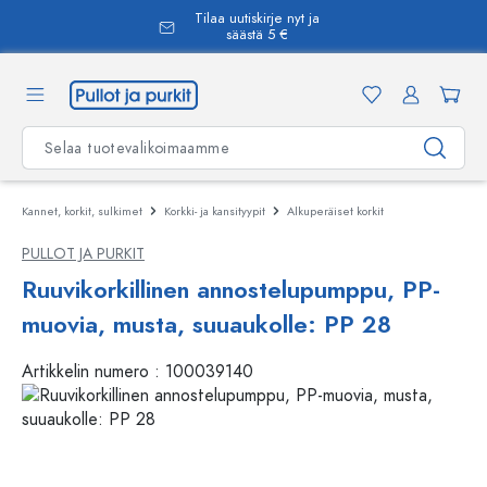
Tilaa uutiskirje nyt ja
äsisältöön
säästä 5 €
Kannet, korkit, sulkimet
Korkki- ja kansityypit
Alkuperäiset korkit
PULLOT JA PURKIT
Ruuvikorkillinen annostelupumppu, PP-
muovia, musta, suuaukolle: PP 28
Artikkelin numero :
100039140