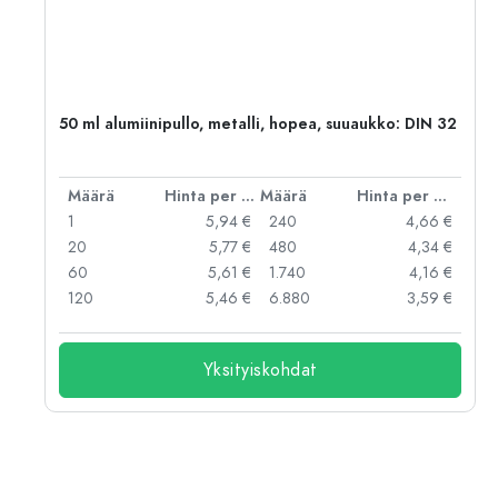
,
50 ml alumiinipullo, metalli, hopea, suuaukko: DIN 32
er kpl
Määrä
Hinta per kpl
Määrä
Hinta per kpl
 €
1
5,94 €
240
4,66 €
 €
20
5,77 €
480
4,34 €
 €
60
5,61 €
1.740
4,16 €
 €
120
5,46 €
6.880
3,59 €
Yksityiskohdat