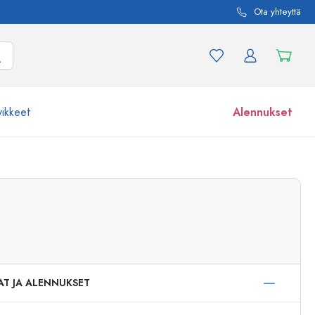
Ota yhteyttä
vikkeet
Alennukset
etta ja tuotevariaatiota
Lasipurkit
Tutustu nyt
Osta nyt
AT JA ALENNUKSET