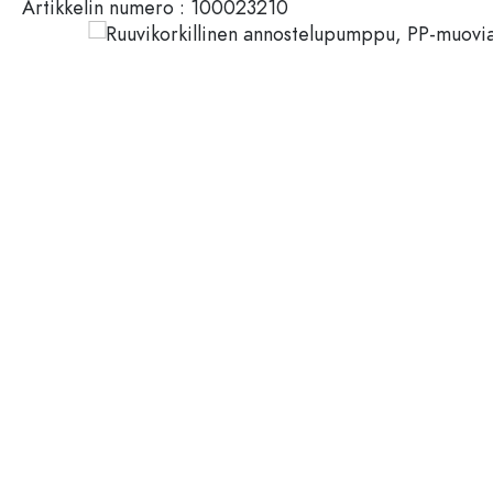
Artikkelin numero :
100023210
Muovisäiliöt
Pullot käytön mukaan
Kannet, korkit, sulkimet
Etikka- ja öljypullot
Viinipullot
Tarvikkeet
Olutpullot
Juomapullot
Tuotemerkki
Lääkepullot
Maitopullot
Alennukset
Uutuudet
Pullot muodon mukaan
Apteekkipullot
Korvalliset pullot
Pitkäkaulaiset pullot
Monikulmaiset pullot
Pullot materiaalin mukaan
Lasipullot