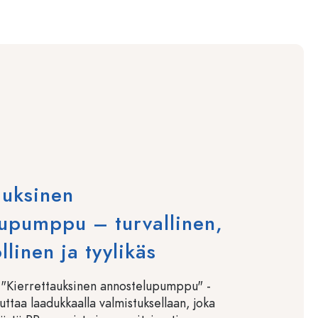
auksinen
upumppu – turvallinen,
llinen ja tyylikäs
 "Kierrettauksinen annostelupumppu" -
uttaa laadukkaalla valmistuksellaan, joka