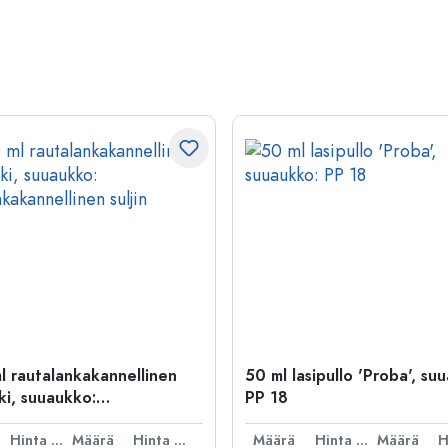
l rautalankakannellinen
50 ml lasipullo 'Proba', su
ki, suuaukko:
PP 18
kakannellinen suljin
Hinta per kpl
Määrä
Hinta per kpl
Määrä
Hinta per kpl
Määrä