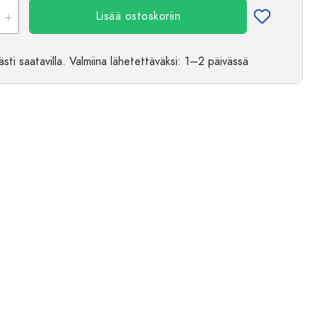
Lisää ostoskoriin
sti saatavilla.
Valmiina lähetettäväksi
: 1–2 päivässä