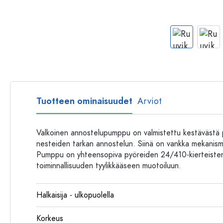
Muovipullot
Tuotteen ominaisuudet
Arviot
Valkoinen annostelupumppu on valmistettu kestävästä p
nesteiden tarkan annostelun. Siinä on vankka mekanismi
Pumppu on yhteensopiva pyöreiden 24/410-kierteisten 
toiminnallisuuden tyylikkääseen muotoiluun.
Halkaisija - ulkopuolella
Korkeus