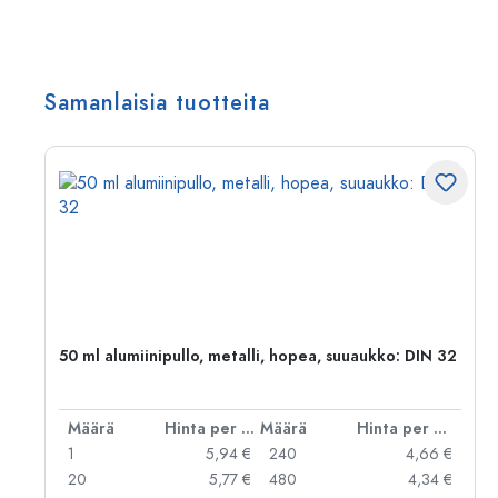
Samanlaisia tuotteita
50 ml alumiinipullo, metalli, hopea, suuaukko: DIN 32
er kpl
Määrä
Hinta per kpl
Määrä
Hinta per kpl
 €
1
5,94 €
240
4,66 €
 €
20
5,77 €
480
4,34 €