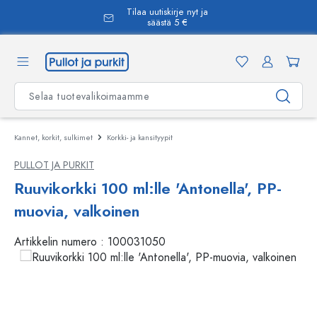
Tilaa uutiskirje nyt ja
äsisältöön
säästä 5 €
Kannet, korkit, sulkimet
Korkki- ja kansityypit
PULLOT JA PURKIT
Ruuvikorkki 100 ml:lle 'Antonella', PP-
muovia, valkoinen
Artikkelin numero :
100031050