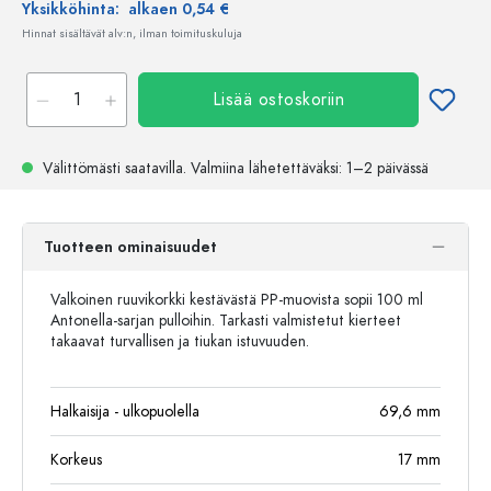
Yksikköhinta:
alkaen 0,54 €
Hinnat sisältävät alv:n, ilman toimituskuluja
Lisää ostoskoriin
Välittömästi saatavilla.
Valmiina lähetettäväksi
: 1–2 päivässä
Tuotteen ominaisuudet
Valkoinen ruuvikorkki kestävästä PP-muovista sopii 100 ml
Antonella-sarjan pulloihin. Tarkasti valmistetut kierteet
takaavat turvallisen ja tiukan istuvuuden.
Halkaisija - ulkopuolella
69,6
mm
Korkeus
17
mm