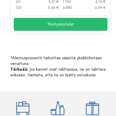
 €
60
5,61 €
1.740
4,16 €
 €
120
5,46 €
6.880
3,59 €
Yksityiskohdat
*Alennusprosentti tarkoittaa säästöä yksikköhintaan
verrattuna.
Tärkeää:
Jos kannet ovat valittavissa, ne on valittava
erikseen. Varmista, että ne on lisätty ostoskoriin.