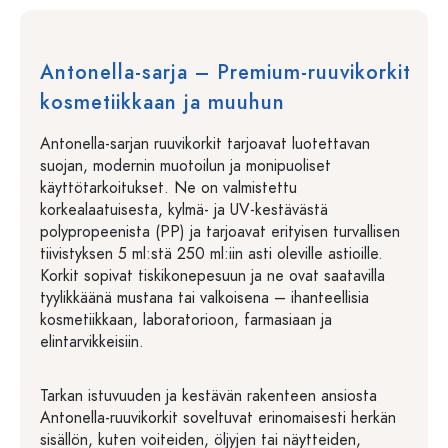
Antonella-sarja – Premium-ruuvikorkit
kosmetiikkaan ja muuhun
Antonella-sarjan ruuvikorkit tarjoavat luotettavan
suojan, modernin muotoilun ja monipuoliset
käyttötarkoitukset. Ne on valmistettu
korkealaatuisesta, kylmä- ja UV-kestävästä
polypropeenista (PP) ja tarjoavat erityisen turvallisen
tiivistyksen 5 ml:stä 250 ml:iin asti oleville astioille.
Korkit sopivat tiskikonepesuun ja ne ovat saatavilla
tyylikkäänä mustana tai valkoisena – ihanteellisia
kosmetiikkaan, laboratorioon, farmasiaan ja
elintarvikkeisiin.
Tarkan istuvuuden ja kestävän rakenteen ansiosta
Antonella-ruuvikorkit soveltuvat erinomaisesti herkän
sisällön, kuten voiteiden, öljyjen tai näytteiden,