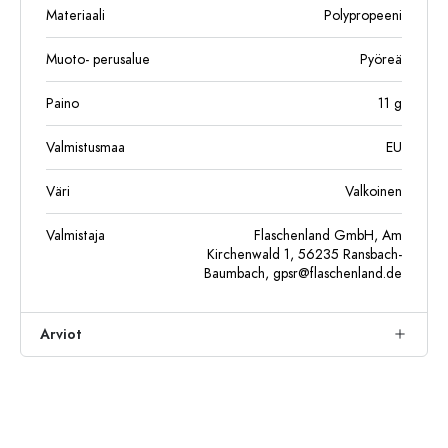
Materiaali
Polypropeeni
Muoto- perusalue
Pyöreä
Paino
11
g
Valmistusmaa
EU
Väri
Valkoinen
Valmistaja
Flaschenland GmbH, Am
Kirchenwald 1, 56235 Ransbach-
Baumbach,
gpsr@flaschenland.de
Arviot