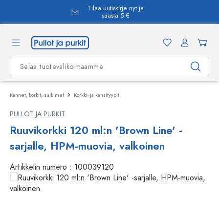
Tilaa uutiskirje nyt ja
äsisältöön
säästä 5 €
Kannet, korkit, sulkimet
Korkki- ja kansityypit
PULLOT JA PURKIT
Ruuvikorkki 120 ml:n 'Brown Line' -
sarjalle, HPM-muovia, valkoinen
Artikkelin numero :
100039120