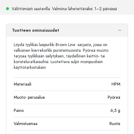
Välittömästi saatavilla.
Valmiina lähetettäväksi
: 1–2 päivässä
Tuotteen ominaisuudet
Löydä tyylikäs lasipurkki Brown Line -sarjasta, jossa on
valkoinen kierrekorkki puristemuovista. Pyöreä muoto
tarjoaa tyylikkään säilytyksen, täydellinen keittiö- tai
koristeluratkaisuihisi. Luotettava suljin monipuolisiin
käyttötarkoituksiin.
Materiaali
HPM
Muoto- perusalue
Pyöreä
Paino
6,5
g
Valmistusmaa
Ruotsi