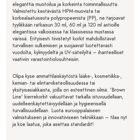
eleganttia muotoilua ja korkeinta toiminnallisuutta.
Valmistettu kestävästä HPM-muovista tai
korkealaatuisesta polypropeenista (PP), ne tarjoavat
tyylikkään ratkaisun 30 ml, 60 ml ja 120 ml astioille
elegantissa valkoisessa tai klassisessa mustassa
värissä. Erityisesti tiivistetyt korkit mahdollistavat
turvallisen sulkemisen ja suojaavat luotettavasti
vuodolta, kylmyydeltä ja UV-säteilyltä – ihanteelliset
vaativiin varastointiolosuhteisiin.
Olipa kyse ammattilaiskäytöstä lääke-, kosmetiikka-,
kemian- tai elintarviketeollisuudessa tai
yksityisasiakkaista, joilla on esteettinen silmä: 'Brown
Line' kierrekorkit vakuuttavat tarkalla istuvuudellaan,
uudelleenkäytettävyydellään ja hygieenisellä
turvallisuudellaan. Luota eurooppalaiseen
valmistukseen ja innovatiiviseen tekniikkaan – tilaa nyt
ja koe laatua, joka asettaa standardit!