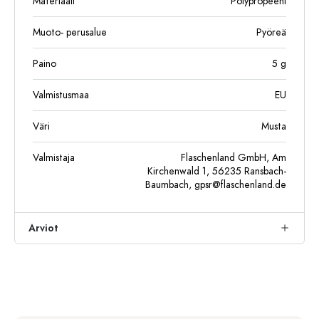
Materiaali
Polypropeeni
Muoto- perusalue
Pyöreä
Paino
5
g
Valmistusmaa
EU
Väri
Musta
Valmistaja
Flaschenland GmbH, Am
Kirchenwald 1, 56235 Ransbach-
Baumbach,
gpsr@flaschenland.de
Arviot