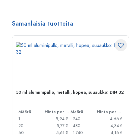
Samanlaisia tuotteita
50 ml alumiinipullo, metalli, hopea, suuaukko: DIN 32
er kpl
Määrä
Hinta per kpl
Määrä
Hinta per kpl
 €
1
5,94 €
240
4,66 €
 €
20
5,77 €
480
4,34 €
 €
60
5,61 €
1.740
4,16 €