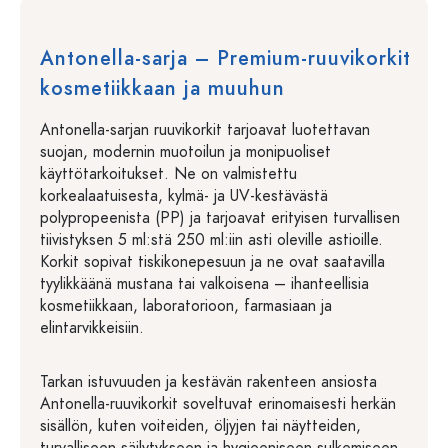
Antonella-sarja – Premium-ruuvikorkit
kosmetiikkaan ja muuhun
Antonella-sarjan ruuvikorkit tarjoavat luotettavan
suojan, modernin muotoilun ja monipuoliset
käyttötarkoitukset. Ne on valmistettu
korkealaatuisesta, kylmä- ja UV-kestävästä
polypropeenista (PP) ja tarjoavat erityisen turvallisen
tiivistyksen 5 ml:stä 250 ml:iin asti oleville astioille.
Korkit sopivat tiskikonepesuun ja ne ovat saatavilla
tyylikkäänä mustana tai valkoisena – ihanteellisia
kosmetiikkaan, laboratorioon, farmasiaan ja
elintarvikkeisiin.
Tarkan istuvuuden ja kestävän rakenteen ansiosta
Antonella-ruuvikorkit soveltuvat erinomaisesti herkän
sisällön, kuten voiteiden, öljyjen tai näytteiden,