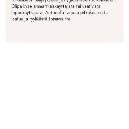
turvalliseen säilytykseen ja hygieeniseen sulkemiseen.
Olipa kyse ammattilaiskäyttäjistä tai vaativista
loppukäyttäjistä: Antonella tarjoaa pitkäkestoista
laatua ja tyylikästä toimivuutta.