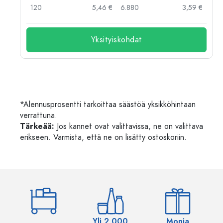
 €
120
5,46 €
6.880
3,59 €
Yksityiskohdat
*Alennusprosentti tarkoittaa säästöä yksikköhintaan
verrattuna.
Tärkeää:
Jos kannet ovat valittavissa, ne on valittava
erikseen. Varmista, että ne on lisätty ostoskoriin.
Yli 2,000
Monia