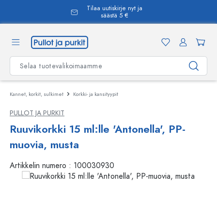
Tilaa uutiskirje nyt ja
äsisältöön
säästä 5 €
Kannet, korkit, sulkimet
Korkki- ja kansityypit
PULLOT JA PURKIT
Ruuvikorkki 15 ml:lle 'Antonella', PP-
muovia, musta
Artikkelin numero :
100030930