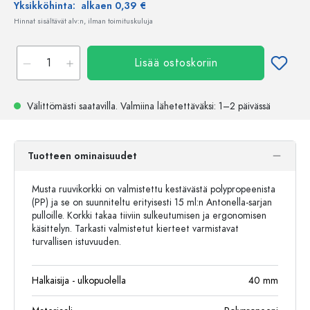
Yksikköhinta:
alkaen 0,39 €
Hinnat sisältävät alv:n, ilman toimituskuluja
Lisää ostoskoriin
Välittömästi saatavilla.
Valmiina lähetettäväksi
: 1–2 päivässä
Tuotteen ominaisuudet
Musta ruuvikorkki on valmistettu kestävästä polypropeenista
(PP) ja se on suunniteltu erityisesti 15 ml:n Antonella-sarjan
pulloille. Korkki takaa tiiviin sulkeutumisen ja ergonomisen
käsittelyn. Tarkasti valmistetut kierteet varmistavat
turvallisen istuvuuden.
Halkaisija - ulkopuolella
40
mm