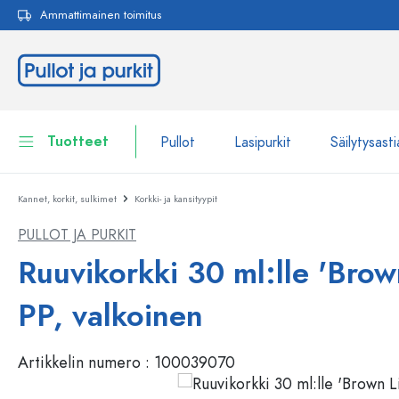
Ammattimainen toimitus
akuun
Siirry päänavigointiin
Tuotteet
Pullot
Lasipurkit
Säilytysasti
Kannet, korkit, sulkimet
Korkki- ja kansityypit
Pullot
Näytä kaikki Pullot
PULLOT JA PURKIT
Lasipurkit
Pullot tuotemerkin mukaan
Ruuvikorkki 30 ml:lle 'Brown
WECK-Lasipullot
Säilytysastiat
PP, valkoinen
Astiat
Pullot toiminnon mukaan
Artikkelin numero :
100039070
Pipettipullot
Kosmetiikka-astiat
Patenttikorkkipullot