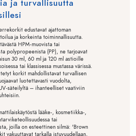
a ja turvallisuutta
illesi
ierrekorkit edustavat ajattoman
oilua ja korkeinta toiminnallisuutta.
stävästä HPM-muovista tai
sta polypropeenista (PP), ne tarjoavat
aisun 30 ml, 60 ml ja 120 ml astioille
koisessa tai klassisessa mustassa värissä.
istetyt korkit mahdollistavat turvallisen
uojaavat luotettavasti vuodolta,
UV-säteilyltä – ihanteelliset vaativiin
uhteisiin.
ttilaiskäytöstä lääke-, kosmetiikka-,
ntarviketeollisuudessa tai
sta, joilla on esteettinen silmä: 'Brown
kit vakuuttavat tarkalla istuvuudellaan,