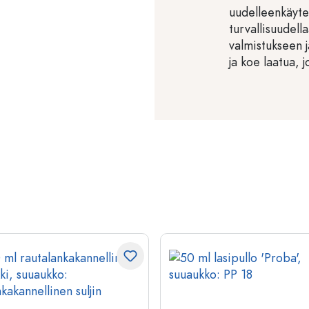
uudelleenkäytet
turvallisuudel
valmistukseen j
ja koe laatua, 