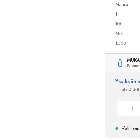
Määrä
1
Alkoholipullot
Puristuspullot
100
Likööripullot
Säilytyspullot
684
Mehupullot
Kuviopainetut pullot
1.368
Parfyymipullot
Ginipullot
Kynsilakkapullot
Joulupullot
Minipullot
Koristeelliset pullot
MUKA
Parempi
Yksikköhi
Erikoismuotoiset pullot
Sylinteripullot
Hinnat sisältävät
Pyöreäkauluspullot
Käymisastiat
Taskumatit
Leveäkaulaiset pullot
Välittömä
Keraamiset pullot