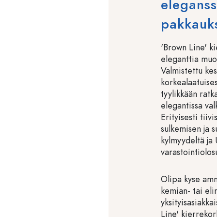
eleganssi
pakkauks
'Brown Line' k
eleganttia muot
Valmistettu ke
korkealaatuise
tyylikkään ratk
elegantissa val
Erityisesti tiiv
sulkemisen ja s
kylmyydeltä ja 
varastointiolos
Olipa kyse amma
kemian- tai eli
yksityisasiakkai
Line' kierrekor