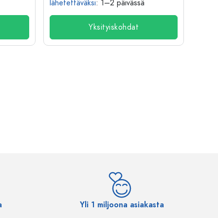
lähetettäväksi
: 1–2 päivässä
lähete
Yksityiskohdat
a
Yli 1 miljoona asiakasta