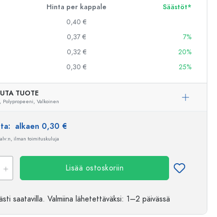
Hinta per kappale
Säästöt*
0,40 €
0,37 €
7%
0,32 €
20%
0,30 €
25%
UTA TUOTE
,
Polypropeeni,
Valkoinen
nta:
alkaen 0,30 €
 alv:n, ilman toimituskuluja
Lisää ostoskoriin
sti saatavilla.
Valmiina lähetettäväksi
: 1–2 päivässä