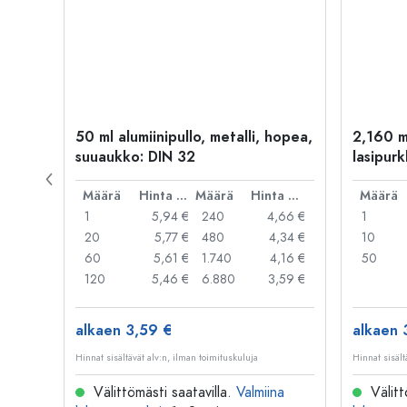
50 ml alumiinipullo, metalli, hopea,
2,160 m
suuaukko: DIN 32
lasipurk
rautalan
Hinta per kpl
Määrä
Hinta per kpl
Määrä
Hinta per kpl
Määrä
,99 €
1
5,94 €
240
4,66 €
1
,95 €
20
5,77 €
480
4,34 €
10
,91 €
60
5,61 €
1.740
4,16 €
50
,79 €
120
5,46 €
6.880
3,59 €
alkaen 3,59 €
alkaen 
Hinnat sisältävät alv:n, ilman toimituskuluja
Hinnat sisält
na
Välittömästi saatavilla.
Valmiina
Välitt