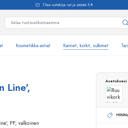
Tilaa uutiskirje nyt ja säästä 5 €
at
Kosmetiikka-astiat
Kannet, korkit, sulkimet
Tar
Yli 2500 tuot
Asetuksesi
 Line',
Estal-Lasipullot
HINN
Pumppupullot
Airless-pumppupullot
Spraypullot
Roll-on-pullot