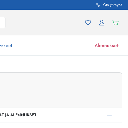
Ota yhteyttä
vikkeet
Alennukset
etta ja tuotevariaatiota
Lasipurkit
Tutustu nyt
Osta nyt
AT JA ALENNUKSET