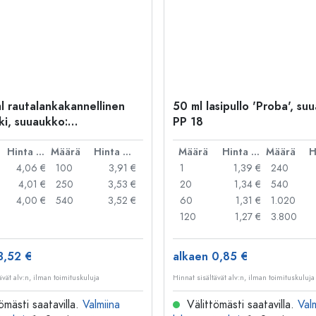
l rautalankakannellinen
50 ml lasipullo 'Proba', su
ki, suuaukko:
PP 18
kakannellinen suljin
Hinta per kpl
Määrä
Hinta per kpl
Määrä
Hinta per kpl
Määrä
4,06 €
100
3,91 €
1
1,39 €
240
4,01 €
250
3,53 €
20
1,34 €
540
4,00 €
540
3,52 €
60
1,31 €
1.020
120
1,27 €
3.800
3,52 €
alkaen 0,85 €
ävät alv:n, ilman toimituskuluja
Hinnat sisältävät alv:n, ilman toimituskuluja
ömästi saatavilla.
Valmiina
Välittömästi saatavilla.
Val