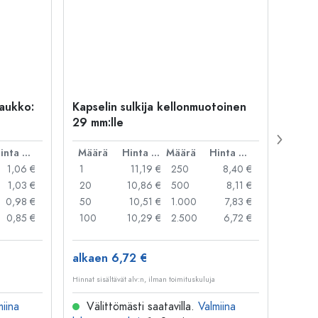
uaukko:
Kapselin sulkija kellonmuotoinen
500 m
29 mm:lle
Carré
suua
Hinta per kpl
Määrä
Hinta per kpl
Määrä
Hinta per kpl
Mää
1,06 €
1
11,19 €
250
8,40 €
1
1,03 €
20
10,86 €
500
8,11 €
24
0,98 €
50
10,51 €
1.000
7,83 €
72
0,85 €
100
10,29 €
2.500
6,72 €
120
alkaen 6,72 €
alkae
Hinnat sisältävät alv:n, ilman toimituskuluja
Hinnat si
miina
Välittömästi saatavilla.
Valmiina
Väl