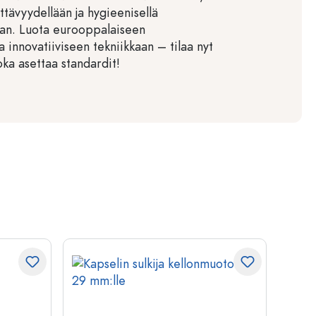
tävyydellään ja hygieenisellä
laan. Luota eurooppalaiseen
a innovatiiviseen tekniikkaan – tilaa nyt
joka asettaa standardit!