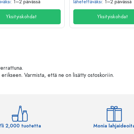
äväksi
: 1–2 päivässä
lähetettäväksi
: 1–2 päivässä
Yksityiskohdat
Yksityiskohdat
verrattuna.
 erikseen. Varmista, että ne on lisätty ostoskoriin.
Yli 2,000 tuotetta
Monia lahjaideoit