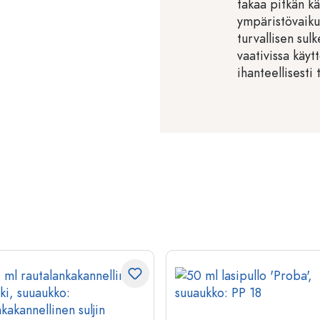
takaa pitkän kä
ympäristövaikut
turvallisen sul
vaativissa käyt
ihanteellisesti 