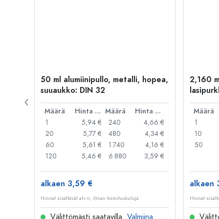
50 ml alumiinipullo, metalli, hopea,
2,160 m
suuaukko: DIN 32
lasipurk
rautalan
Hinta per kpl
Määrä
Hinta per kpl
Määrä
Hinta per kpl
Määrä
,99 €
1
5,94 €
240
4,66 €
1
,95 €
20
5,77 €
480
4,34 €
10
,91 €
60
5,61 €
1.740
4,16 €
50
,79 €
120
5,46 €
6.880
3,59 €
alkaen 3,59 €
alkaen 
Hinnat sisältävät alv:n, ilman toimituskuluja
Hinnat sisält
na
Välittömästi saatavilla.
Valmiina
Välitt