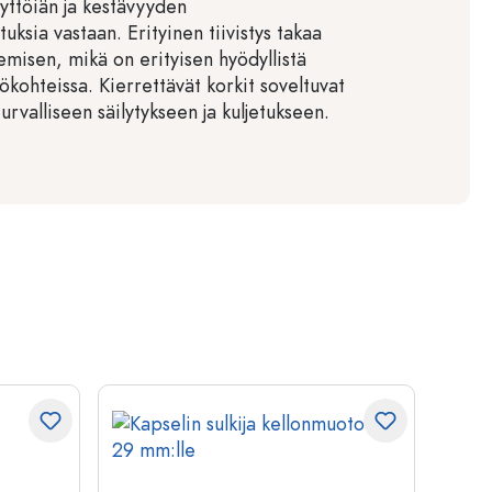
yttöiän ja kestävyyden
uksia vastaan. Erityinen tiivistys takaa
kemisen, mikä on erityisen hyödyllistä
tökohteissa. Kierrettävät korkit soveltuvat
turvalliseen säilytykseen ja kuljetukseen.