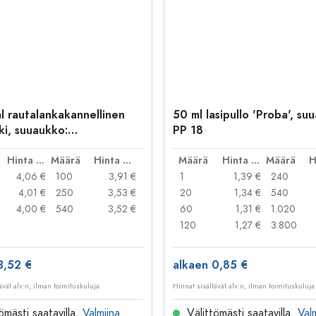
l rautalankakannellinen
50 ml lasipullo 'Proba', su
ki, suuaukko:
PP 18
kakannellinen suljin
Hinta per kpl
Määrä
Hinta per kpl
Määrä
Hinta per kpl
Määrä
4,06 €
100
3,91 €
1
1,39 €
240
4,01 €
250
3,53 €
20
1,34 €
540
4,00 €
540
3,52 €
60
1,31 €
1.020
120
1,27 €
3.800
3,52 €
alkaen 0,85 €
ävät alv:n, ilman toimituskuluja
Hinnat sisältävät alv:n, ilman toimituskuluja
ömästi saatavilla.
Valmiina
Välittömästi saatavilla.
Val