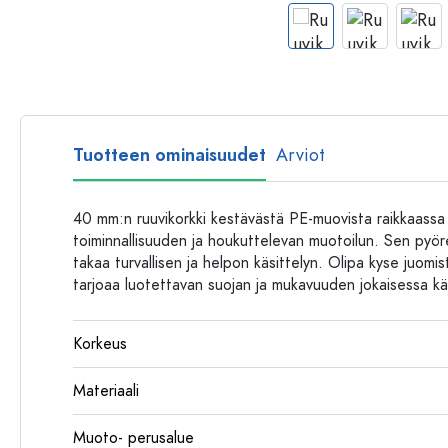
Muovipullot
Tuotteen ominaisuudet
Arviot
40 mm:n ruuvikorkki kestävästä PE-muovista raikkaassa 
toiminnallisuuden ja houkuttelevan muotoilun. Sen pyöreä,
takaa turvallisen ja helpon käsittelyn. Olipa kyse juomi
tarjoaa luotettavan suojan ja mukavuuden jokaisessa k
Korkeus
Materiaali
Muoto- perusalue