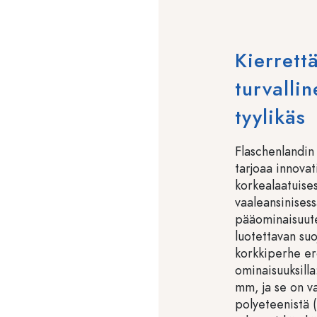
Kierrett
turvalli
tyylikäs
Flaschenlandin
tarjoaa innovat
korkealaatuise
vaaleansinises
pääominaisuuten
luotettavan su
korkkiperhe ero
ominaisuuksilla
mm, ja se on va
polyeteenistä (