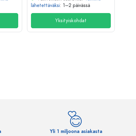
lähetettäväksi
: 1–2 päivässä
lähete
Yksityiskohdat
a
Yli 1 miljoona asiakasta