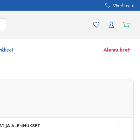
Ota yhteyttä
vikkeet
Alennukset
etta ja tuotevariaatiota
Lasipurkit
Tutustu nyt
Osta nyt
AT JA ALENNUKSET