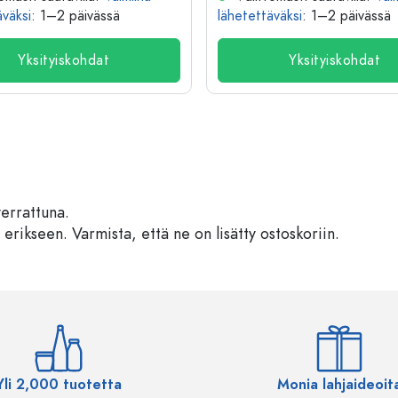
äväksi
: 1–2 päivässä
lähetettäväksi
: 1–2 päivässä
Yksityiskohdat
Yksityiskohdat
verrattuna.
 erikseen. Varmista, että ne on lisätty ostoskoriin.
Yli 2,000 tuotetta
Monia lahjaideoit