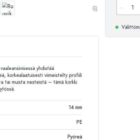
Alumiinipullot
Välittömä
vaaleansinisessä yhdistää
 korkealaatuisesti viimeistelty profiili
sta tai muista nesteistä – tämä korkki
äytössä.
14
mm
PE
Pyöreä