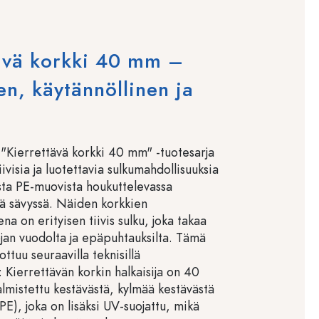
ävä korkki 40 mm –
nen, käytännöllinen ja
 "Kierrettävä korkki 40 mm" -tuotesarja
iivisia ja luotettavia sulkumahdollisuuksia
sta PE-muovista houkuttelevassa
sä sävyssä. Näiden korkkien
a on erityisen tiivis sulku, joka takaa
ojan vuodolta ja epäpuhtauksilta. Tämä
ttuu seuraavilla teknisillä
: Kierrettävän korkin halkaisija on 40
lmistettu kestävästä, kylmää kestävästä
PE), joka on lisäksi UV-suojattu, mikä