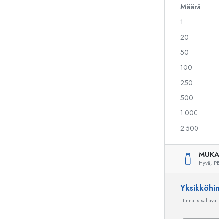
Määrä
1
Alkoholipullot
Puristuspullot
20
Likööripullot
Säilytyspullot
50
Mehupullot
Kuviopainetut pullot
100
Parfyymipullot
Ginipullot
Kynsilakkapullot
Joulupullot
250
Minipullot
Koristeelliset pullot
500
1.000
2.500
Erikoismuotoiset pullot
Sylinteripullot
Pyöreäkauluspullot
Käymisastiat
MUKA
Taskumatit
Hyvä,
PE
Leveäkaulaiset pullot
Yksikköhi
Hinnat sisältävät
Keraamiset pullot