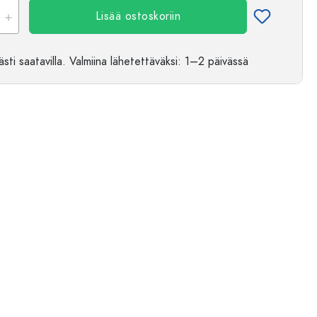
Lisää ostoskoriin
sti saatavilla.
Valmiina lähetettäväksi
: 1–2 päivässä