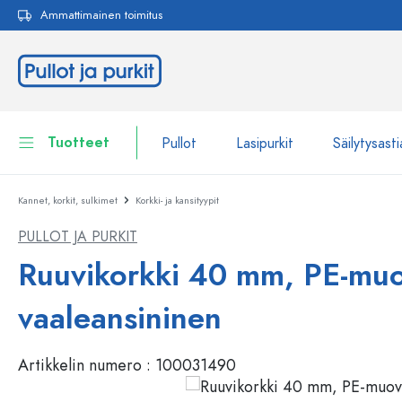
Ammattimainen toimitus
akuun
Siirry päänavigointiin
Tuotteet
Pullot
Lasipurkit
Säilytysasti
Kannet, korkit, sulkimet
Korkki- ja kansityypit
Pullot
Näytä kaikki Pullot
PULLOT JA PURKIT
Lasipurkit
Pullot tuotemerkin mukaan
Ruuvikorkki 40 mm, PE-muo
WECK-Lasipullot
Säilytysastiat
vaaleansininen
Astiat
Pullot toiminnon mukaan
Artikkelin numero :
100031490
Pipettipullot
Kosmetiikka-astiat
Patenttikorkkipullot