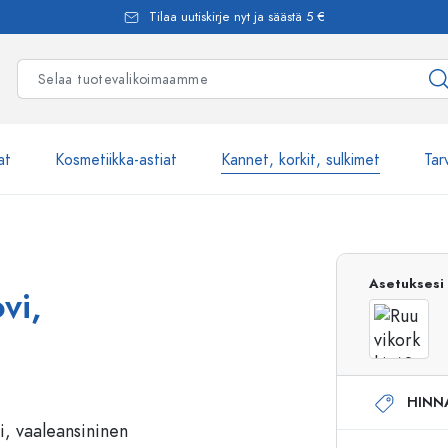
Tilaa uutiskirje nyt ja säästä 5 €
at
Kosmetiikka-astiat
Kannet, korkit, sulkimet
Tar
Yli 2500 tuot
Asetuksesi
vi,
Estal-Lasipullot
HINN
Pumppupullot
Airless-pumppupullot
Spraypullot
Roll-on-pullot