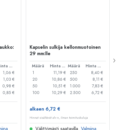
uaukko:
Kapselin sulkija kellonmuotoinen
500 m
29 mm:lle
Carré
suua
Hinta per kpl
Määrä
Hinta per kpl
Määrä
Hinta per kpl
Mää
1,06 €
1
11,19 €
250
8,40 €
1
1,03 €
20
10,86 €
500
8,11 €
24
0,98 €
50
10,51 €
1.000
7,83 €
72
0,85 €
100
10,29 €
2.500
6,72 €
120
alkaen 6,72 €
alkae
Hinnat sisältävät alv:n, ilman toimituskuluja
Hinnat si
miina
Välittömästi saatavilla.
Valmiina
Väl