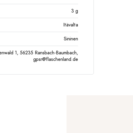
3
g
Itävalta
Sininen
enwald 1, 56235 Ransbach-Baumbach,
gpsr@flaschenland.de