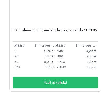
50 ml alumiinipullo, metalli, hopea, suuaukko: DIN 32
er kpl
Määrä
Hinta per kpl
Määrä
Hinta per kpl
 €
1
5,94 €
240
4,66 €
 €
20
5,77 €
480
4,34 €
 €
60
5,61 €
1.740
4,16 €
 €
120
5,46 €
6.880
3,59 €
Yksityiskohdat