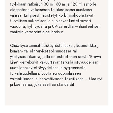
tyylikkään ratkaisun 30 ml, 60 ml ja 120 ml astioille
elegantissa valkoisessa tai klassisessa mustassa
värissä. Erityisesti tiivistetyt korkit mahdollistavat
turvallisen sulkemisen ja suojaavat luotettavasti
vuodolta, kylmyydeltä ja UV-säteilyltä – ihanteelliset
vaativiin varastointiolosuhteisiin.
Olipa kyse ammattilaiskäytöstä lääke-, kosmetiikka-,
kemian- tai elintarviketeollisuudessa tai
yksityisasiakkaista, joilla on esteettinen silmä: 'Brown
Line' kierrekorkit vakuuttavat tarkalla istuvuudellaan,
uudelleenkäytettävyydellään ja hygieenisellä
turvallisuudellaan. Luota eurooppalaiseen
valmistukseen ja innovatiiviseen tekniikkaan – tilaa nyt
ja koe laatua, joka asettaa standardit!