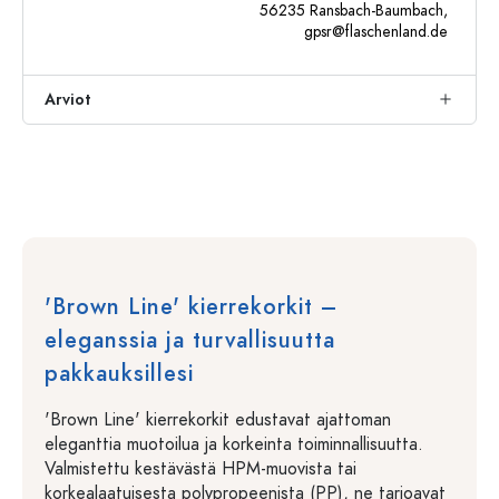
56235 Ransbach-Baumbach,
gpsr@flaschenland.de
Arviot
'Brown Line' kierrekorkit –
eleganssia ja turvallisuutta
pakkauksillesi
'Brown Line' kierrekorkit edustavat ajattoman
eleganttia muotoilua ja korkeinta toiminnallisuutta.
Valmistettu kestävästä HPM-muovista tai
korkealaatuisesta polypropeenista (PP), ne tarjoavat