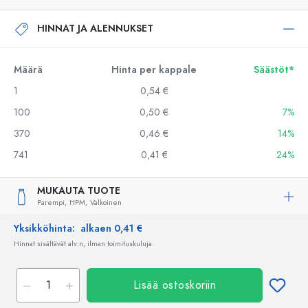
HINNAT JA ALENNUKSET
Määrä
Hinta per kappale
Säästöt*
1
0,54 €
100
0,50 €
7%
370
0,46 €
14%
741
0,41 €
24%
MUKAUTA TUOTE
Parempi,
HPM,
Valkoinen
Yksikköhinta:
alkaen 0,41 €
Hinnat sisältävät alv:n, ilman toimituskuluja
Lisää ostoskoriin