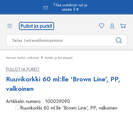
Tilaa uutiskirje nyt ja
äsisältöön
säästä 5 €
Kannet, korkit, sulkimet
Korkki- ja kansityypit
PULLOT JA PURKIT
Ruuvikorkki 60 ml:lle 'Brown Line', PP,
valkoinen
Artikkelin numero :
100039090