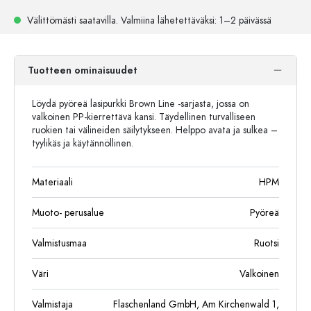
Välittömästi saatavilla.
Valmiina lähetettäväksi
: 1–2 päivässä
Tuotteen ominaisuudet
Löydä pyöreä lasipurkki Brown Line -sarjasta, jossa on
valkoinen PP-kierrettävä kansi. Täydellinen turvalliseen
ruokien tai välineiden säilytykseen. Helppo avata ja sulkea –
tyylikäs ja käytännöllinen.
Materiaali
HPM
Muoto- perusalue
Pyöreä
Valmistusmaa
Ruotsi
Väri
Valkoinen
Valmistaja
Flaschenland GmbH, Am Kirchenwald 1,