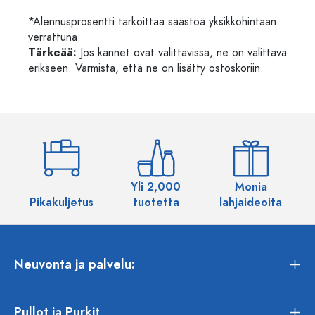
*Alennusprosentti tarkoittaa säästöä yksikköhintaan
verrattuna.
Tärkeää:
Jos kannet ovat valittavissa, ne on valittava
erikseen. Varmista, että ne on lisätty ostoskoriin.
Yli 2,000
Monia
Pikakuljetus
tuotetta
lahjaideoita
Neuvonta ja palvelu:
Pullot ja Purkit