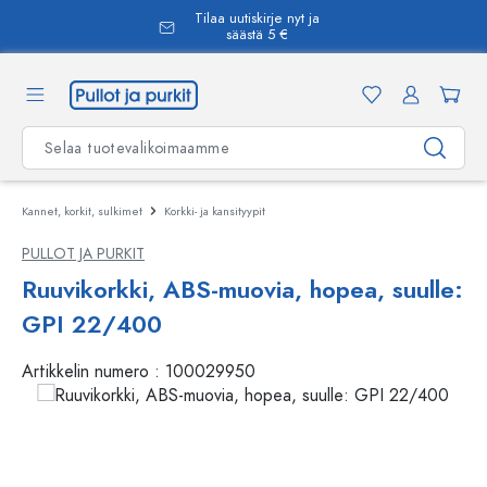
Tilaa uutiskirje nyt ja
äsisältöön
säästä 5 €
Kannet, korkit, sulkimet
Korkki- ja kansityypit
PULLOT JA PURKIT
Ruuvikorkki, ABS-muovia, hopea, suulle:
GPI 22/400
Artikkelin numero :
100029950