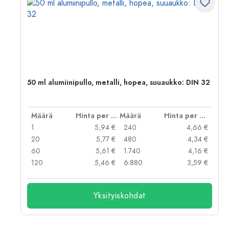
,
50 ml alumiinipullo, metalli, hopea, suuaukko: DIN 32
er kpl
Määrä
Hinta per kpl
Määrä
Hinta per kpl
 €
1
5,94 €
240
4,66 €
 €
20
5,77 €
480
4,34 €
 €
60
5,61 €
1.740
4,16 €
 €
120
5,46 €
6.880
3,59 €
Yksityiskohdat