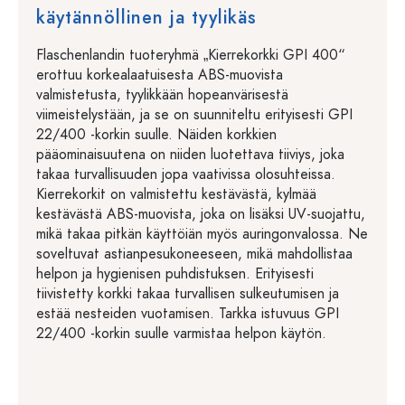
käytännöllinen ja tyylikäs
Flaschenlandin tuoteryhmä „Kierrekorkki GPI 400“
erottuu korkealaatuisesta ABS-muovista
valmistetusta, tyylikkään hopeanvärisestä
viimeistelystään, ja se on suunniteltu erityisesti GPI
22/400 -korkin suulle. Näiden korkkien
pääominaisuutena on niiden luotettava tiiviys, joka
takaa turvallisuuden jopa vaativissa olosuhteissa.
Kierrekorkit on valmistettu kestävästä, kylmää
kestävästä ABS-muovista, joka on lisäksi UV-suojattu,
mikä takaa pitkän käyttöiän myös auringonvalossa. Ne
soveltuvat astianpesukoneeseen, mikä mahdollistaa
helpon ja hygienisen puhdistuksen. Erityisesti
tiivistetty korkki takaa turvallisen sulkeutumisen ja
estää nesteiden vuotamisen. Tarkka istuvuus GPI
22/400 -korkin suulle varmistaa helpon käytön.