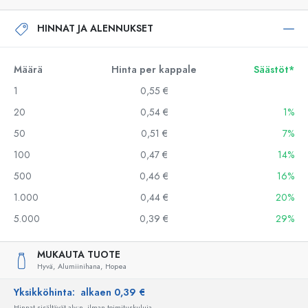
HINNAT JA ALENNUKSET
Määrä
Hinta per kappale
Säästöt*
1
0,55 €
20
0,54 €
1%
50
0,51 €
7%
100
0,47 €
14%
500
0,46 €
16%
1.000
0,44 €
20%
5.000
0,39 €
29%
MUKAUTA TUOTE
Hyvä,
Alumiinihana,
Hopea
Yksikköhinta:
alkaen 0,39 €
Hinnat sisältävät alv:n, ilman toimituskuluja