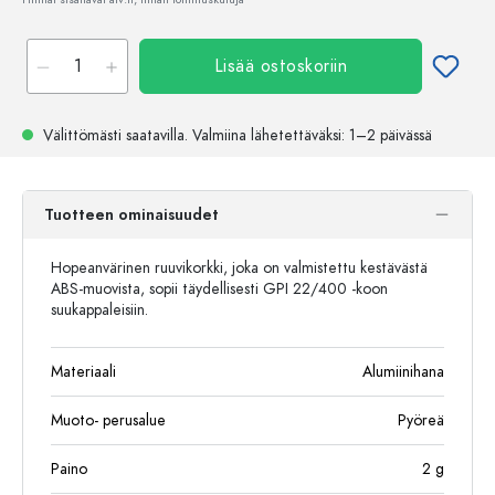
Lisää ostoskoriin
Välittömästi saatavilla.
Valmiina lähetettäväksi
: 1–2 päivässä
Tuotteen ominaisuudet
Hopeanvärinen ruuvikorkki, joka on valmistettu kestävästä
ABS-muovista, sopii täydellisesti GPI 22/400 -koon
suukappaleisiin.
Materiaali
Alumiinihana
Muoto- perusalue
Pyöreä
Paino
2
g