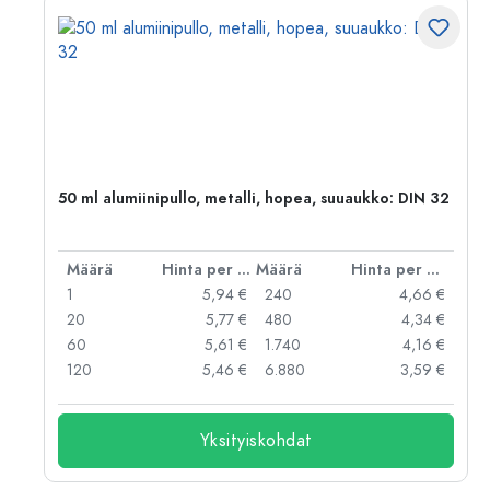
,
50 ml alumiinipullo, metalli, hopea, suuaukko: DIN 32
er kpl
Määrä
Hinta per kpl
Määrä
Hinta per kpl
 €
1
5,94 €
240
4,66 €
 €
20
5,77 €
480
4,34 €
 €
60
5,61 €
1.740
4,16 €
 €
120
5,46 €
6.880
3,59 €
Yksityiskohdat