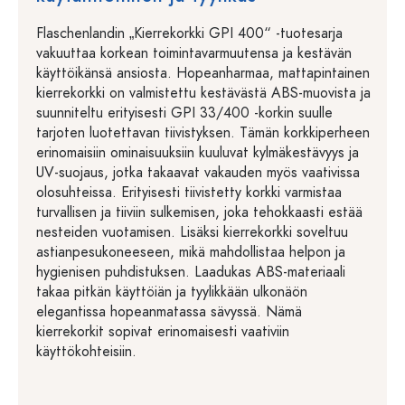
Flaschenlandin „Kierrekorkki GPI 400“ -tuotesarja
vakuuttaa korkean toimintavarmuutensa ja kestävän
käyttöikänsä ansiosta. Hopeanharmaa, mattapintainen
kierrekorkki on valmistettu kestävästä ABS-muovista ja
suunniteltu erityisesti GPI 33/400 -korkin suulle
tarjoten luotettavan tiivistyksen. Tämän korkkiperheen
erinomaisiin ominaisuuksiin kuuluvat kylmäkestävyys ja
UV-suojaus, jotka takaavat vakauden myös vaativissa
olosuhteissa. Erityisesti tiivistetty korkki varmistaa
turvallisen ja tiiviin sulkemisen, joka tehokkaasti estää
nesteiden vuotamisen. Lisäksi kierrekorkki soveltuu
astianpesukoneeseen, mikä mahdollistaa helpon ja
hygienisen puhdistuksen. Laadukas ABS-materiaali
takaa pitkän käyttöiän ja tyylikkään ulkonäön
elegantissa hopeanmatassa sävyssä. Nämä
kierrekorkit sopivat erinomaisesti vaativiin
käyttökohteisiin.