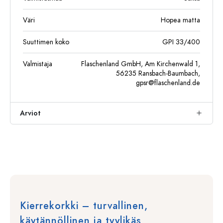
Väri
Hopea matta
Suuttimen koko
GPI 33/400
Valmistaja
Flaschenland GmbH, Am Kirchenwald 1,
56235 Ransbach-Baumbach,
gpsr@flaschenland.de
Arviot
Kierrekorkki – turvallinen,
käytännöllinen ja tyylikäs