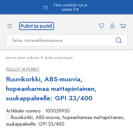
Tilaa uutiskirje nyt ja
äsisältöön
säästä 5 €
Kannet, korkit, sulkimet
Korkki- ja kansityypit
PULLOT JA PURKIT
Ruuvikorkki, ABS-muovia,
hopeanharmaa mattapintainen,
suukappaleelle: GPI 33/400
Artikkelin numero :
100039930