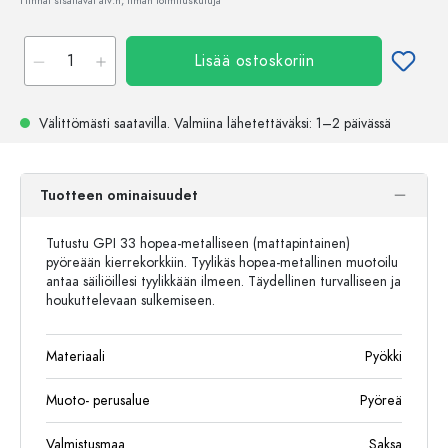
Hinnat sisältävät alv:n, ilman toimituskuluja
Lisää ostoskoriin
Välittömästi saatavilla.
Valmiina lähetettäväksi
: 1–2 päivässä
Tuotteen ominaisuudet
Tutustu GPI 33 hopea-metalliseen (mattapintainen)
pyöreään kierrekorkkiin. Tyylikäs hopea-metallinen muotoilu
antaa säiliöillesi tyylikkään ilmeen. Täydellinen turvalliseen ja
houkuttelevaan sulkemiseen.
Materiaali
Pyökki
Muoto- perusalue
Pyöreä
Valmistusmaa
Saksa