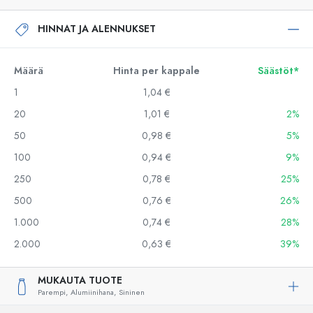
HINNAT JA ALENNUKSET
Määrä
Hinta per kappale
Säästöt*
1
1,04 €
20
1,01 €
2%
50
0,98 €
5%
100
0,94 €
9%
250
0,78 €
25%
500
0,76 €
26%
1.000
0,74 €
28%
2.000
0,63 €
39%
MUKAUTA TUOTE
Parempi,
Alumiinihana,
Sininen