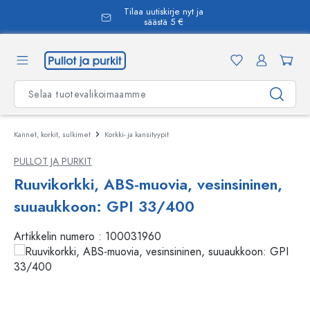
Tilaa uutiskirje nyt ja
äsisältöön
säästä 5 €
Kannet, korkit, sulkimet
Korkki- ja kansityypit
PULLOT JA PURKIT
Ruuvikorkki, ABS-muovia, vesinsininen,
suuaukkoon: GPI 33/400
Artikkelin numero :
100031960