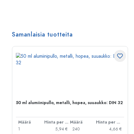
Samanlaisia tuotteita
50 ml alumiinipullo, metalli, hopea, suuaukko: DIN 32
er kpl
Määrä
Hinta per kpl
Määrä
Hinta per kpl
 €
1
5,94 €
240
4,66 €