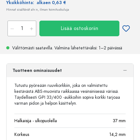
Yksikköhinta:
alkaen 0,63 €
Hinnat sisältävät alv:n, ilman toimituskuluja
Lisää ostoskoriin
Välittömästi saatavilla.
Valmiina lähetettäväksi
: 1–2 päivässä
Tuotteen ominaisuudet
Tutustu pyöreään ruuvikorkkiin, joka on valmistettu
kestävästä ABS-muovista raikkaassa vesinsinisessä värissä.
Täydellisesti GPI 33/400 -aukkoihin sopiva korkki tarjoaa
varman pidon ja helpon käsittelyn.
Halkaisija - ulkopuolella
37
mm
Korkeus
14,2
mm