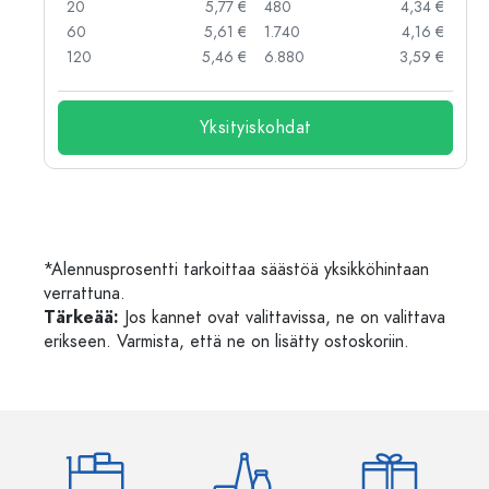
 €
20
5,77 €
480
4,34 €
 €
60
5,61 €
1.740
4,16 €
 €
120
5,46 €
6.880
3,59 €
Yksityiskohdat
*Alennusprosentti tarkoittaa säästöä yksikköhintaan
verrattuna.
Tärkeää:
Jos kannet ovat valittavissa, ne on valittava
erikseen. Varmista, että ne on lisätty ostoskoriin.