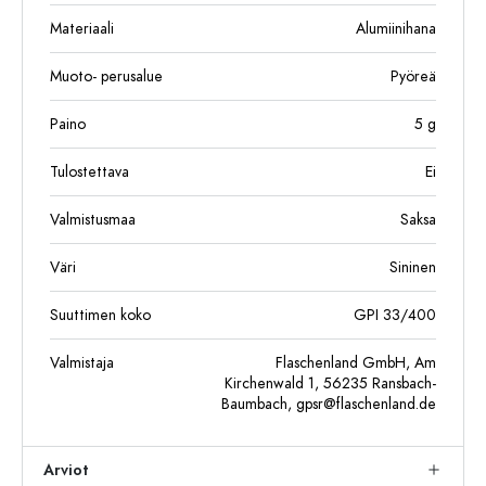
Materiaali
Alumiinihana
Muoto- perusalue
Pyöreä
Paino
5
g
Tulostettava
Ei
Valmistusmaa
Saksa
Väri
Sininen
Suuttimen koko
GPI 33/400
Valmistaja
Flaschenland GmbH, Am
Kirchenwald 1, 56235 Ransbach-
Baumbach,
gpsr@flaschenland.de
Arviot