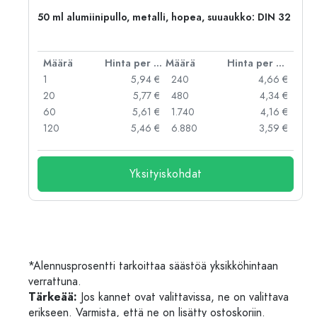
,
50 ml alumiinipullo, metalli, hopea, suuaukko: DIN 32
er kpl
Määrä
Hinta per kpl
Määrä
Hinta per kpl
 €
1
5,94 €
240
4,66 €
 €
20
5,77 €
480
4,34 €
 €
60
5,61 €
1.740
4,16 €
 €
120
5,46 €
6.880
3,59 €
Yksityiskohdat
*Alennusprosentti tarkoittaa säästöä yksikköhintaan
verrattuna.
Tärkeää:
Jos kannet ovat valittavissa, ne on valittava
erikseen. Varmista, että ne on lisätty ostoskoriin.