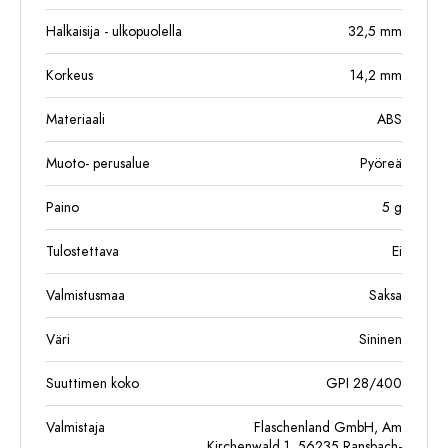
Halkaisija - ulkopuolella
32,5
mm
Korkeus
14,2
mm
Materiaali
ABS
Muoto- perusalue
Pyöreä
Paino
5
g
Tulostettava
Ei
Valmistusmaa
Saksa
Väri
Sininen
Suuttimen koko
GPI 28/400
Valmistaja
Flaschenland GmbH, Am
Kirchenwald 1, 56235 Ransbach-