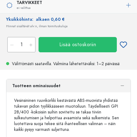
TARVIKKEET
ei valittua
Yksikköhinta:
alkaen 0,60 €
Hinnat sisältävät alv:n, ilman toimituskuluja
Lisää ostoskoriin
Välittömästi saatavilla.
Valmiina lähetettäväksi
: 1–2 päivässä
Tuotteen ominaisuudet
Vesinsininen ruuvikorkki kestävästä ABS-muovista yhdistää
tukevan pidon tyylikkääseen muotoiluun. Täydellisesti GPI
28/400 -kokoisiin suihin sovitettu se takaa tiiviin
sulkeutumisen ja helpottaa avaamista sekä sulkemista. Sen
luotettava suoja tekee siitä ihanteellisen valinnan – näin
kaikki pysyy varmasti suljettuna.