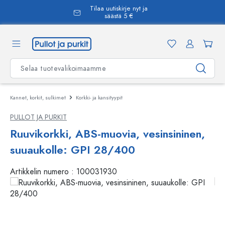
Tilaa uutiskirje nyt ja
äsisältöön
säästä 5 €
Kannet, korkit, sulkimet
Korkki- ja kansityypit
PULLOT JA PURKIT
Ruuvikorkki, ABS-muovia, vesinsininen,
suuaukolle: GPI 28/400
Artikkelin numero :
100031930