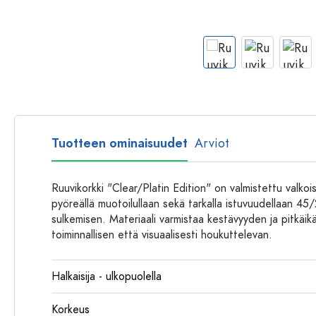
Muovipullot
Tuotteen ominaisuudet
Arviot
Ruuvikorkki "Clear/Platin Edition" on valmistettu valko
pyöreällä muotoilullaan sekä tarkalla istuvuudellaan 45
sulkemisen. Materiaali varmistaa kestävyyden ja pitkäik
toiminnallisen että visuaalisesti houkuttelevan.
Halkaisija - ulkopuolella
Korkeus