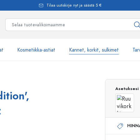
Tilaa uutiskirje nyt ja säästä 5 €
at
Kosmetiikka-astiat
Kannet, korkit, sulkimet
Tar
Yli 2500 tuot
Asetuksesi
ition',
Estal-Lasipullot
:
HINN
Pumppupullot
Airless-pumppupullot
Spraypullot
Roll-on-pullot