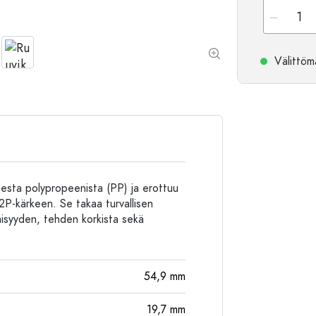
Alumiinipullot
Välittömä
isesta polypropeenista (PP) ja erottuu
/2P-kärkeen. Se takaa turvallisen
äisyyden, tehden korkista sekä
54,9
mm
19,7
mm