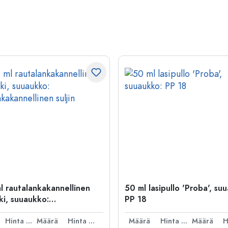
l rautalankakannellinen
50 ml lasipullo 'Proba', su
ki, suuaukko:
PP 18
kakannellinen suljin
Hinta per kpl
Määrä
Hinta per kpl
Määrä
Hinta per kpl
Määrä