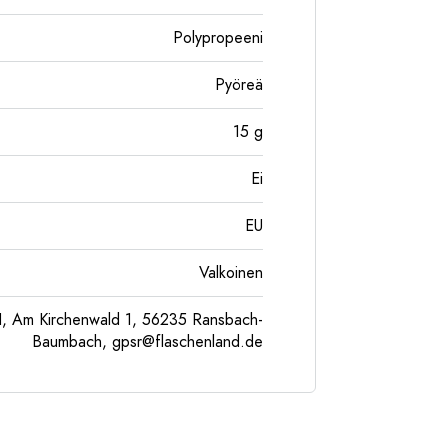
Polypropeeni
Pyöreä
15
g
Ei
EU
Valkoinen
, Am Kirchenwald 1, 56235 Ransbach-
Baumbach,
gpsr@flaschenland.de