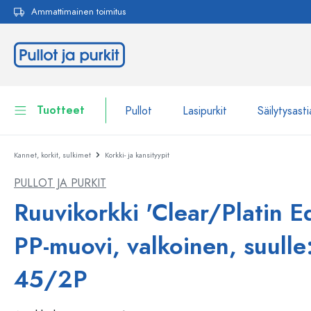
Ammattimainen toimitus
akuun
Siirry päänavigointiin
Tuotteet
Pullot
Lasipurkit
Säilytysasti
Kannet, korkit, sulkimet
Korkki- ja kansityypit
Pullot
Näytä kaikki Pullot
PULLOT JA PURKIT
Lasipurkit
Pullot tuotemerkin mukaan
Ruuvikorkki 'Clear/Platin Ed
WECK-Lasipullot
Säilytysastiat
PP-muovi, valkoinen, suulle
Astiat
Pullot toiminnon mukaan
45/2P
Pipettipullot
Kosmetiikka-astiat
Patenttikorkkipullot