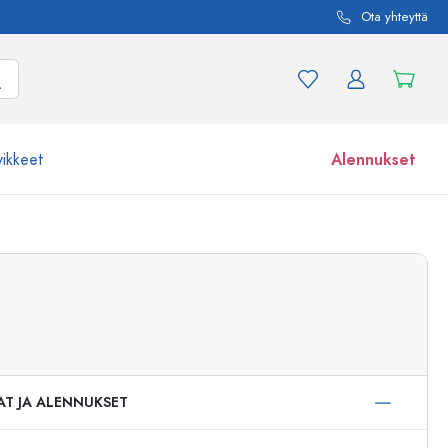
Ota yhteyttä
vikkeet
Alennukset
etta ja tuotevariaatiota
Lasipurkit
Tutustu nyt
Osta nyt
AT JA ALENNUKSET