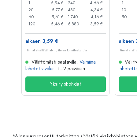
,99 €
1
5,94 €
240
4,66 €
1
,95 €
20
5,77 €
480
4,34 €
10
,91 €
60
5,61 €
1.740
4,16 €
50
,79 €
120
5,46 €
6.880
3,59 €
alkaen 3,59 €
alkaen 
Hinnat sisältävät alv:n, ilman toimituskuluja
Hinnat sisält
na
Välittömästi saatavilla.
Valmiina
Välitt
lähetettäväksi
: 1–2 päivässä
lähetett
Yksityiskohdat
*Alennusprosentti tarkoittaa säästöä yksikköhintaan 