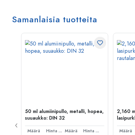
Samanlaisia tuotteita
50 ml alumiinipullo, metalli, hopea,
2,160 m
suuaukko: DIN 32
lasipurk
rautalan
Hinta per kpl
Määrä
Hinta per kpl
Määrä
Hinta per kpl
Määrä