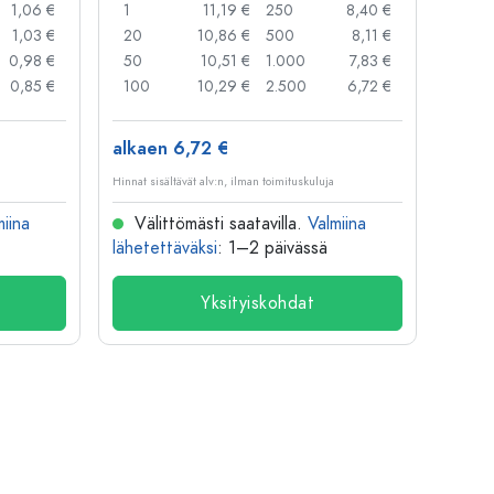
1,06 €
1
11,19 €
250
8,40 €
1
1,03 €
20
10,86 €
500
8,11 €
24
0,98 €
50
10,51 €
1.000
7,83 €
72
0,85 €
100
10,29 €
2.500
6,72 €
120
alkaen 6,72 €
alkae
Hinnat sisältävät alv:n, ilman toimituskuluja
Hinnat si
miina
Välittömästi saatavilla.
Valmiina
Väl
lähetettäväksi
: 1–2 päivässä
lähete
Yksityiskohdat