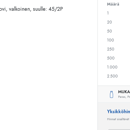
Määrä
1
Alkoholipullot
Puristuspullot
20
Likööripullot
Säilytyspullot
50
Mehupullot
Kuviopainetut pullot
100
Parfyymipullot
Ginipullot
Kynsilakkapullot
Joulupullot
250
Minipullot
Koristeelliset pullot
500
1.000
2.500
Erikoismuotoiset pullot
Sylinteripullot
Pyöreäkauluspullot
Käymisastiat
MUKA
Taskumatit
Paras,
P
Leveäkaulaiset pullot
Yksikköhi
Hinnat sisältävät
Keraamiset pullot