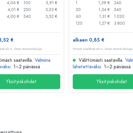
4,06 €
100
3,91 €
1
1,39 €
240
4,01 €
250
3,53 €
20
1,34 €
540
4,00 €
540
3,52 €
60
1,31 €
1.020
120
1,27 €
3.800
3,52 €
alkaen 0,85 €
ävät alv:n, ilman toimituskuluja
Hinnat sisältävät alv:n, ilman toimituskuluja
ömästi saatavilla.
Valmiina
Välittömästi saatavilla.
Val
äväksi
: 1–2 päivässä
lähetettäväksi
: 1–2 päivässä
Yksityiskohdat
Yksityiskohdat
verrattuna.