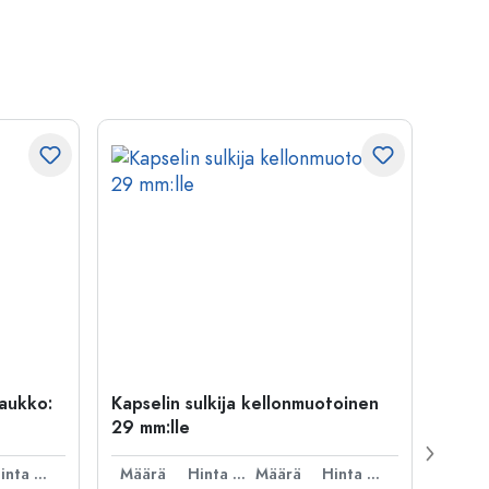
uaukko:
Kapselin sulkija kellonmuotoinen
500 m
29 mm:lle
Carré
suua
Hinta per kpl
Määrä
Hinta per kpl
Määrä
Hinta per kpl
Mää