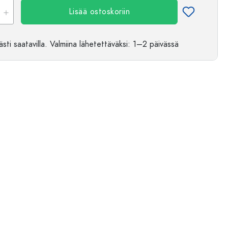
Lisää ostoskoriin
sti saatavilla.
Valmiina lähetettäväksi
: 1–2 päivässä