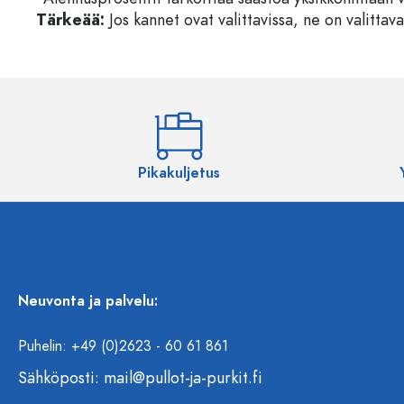
Tärkeää:
Jos kannet ovat valittavissa, ne on valittava
Pikakuljetus
Neuvonta ja palvelu:
Puhelin: +49 (0)2623 - 60 61 861
Sähköposti:
mail@pullot-ja-purkit.fi