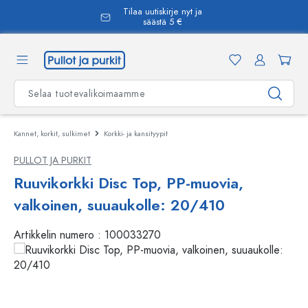
Tilaa uutiskirje nyt ja
äsisältöön
säästä 5 €
Kannet, korkit, sulkimet
Korkki- ja kansityypit
PULLOT JA PURKIT
Ruuvikorkki Disc Top, PP-muovia,
valkoinen, suuaukolle: 20/410
Artikkelin numero :
100033270