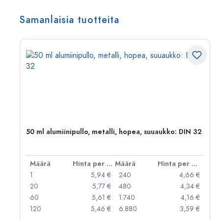
Samanlaisia tuotteita
,
50 ml alumiinipullo, metalli, hopea, suuaukko: DIN 32
er kpl
Määrä
Hinta per kpl
Määrä
Hinta per kpl
 €
1
5,94 €
240
4,66 €
 €
20
5,77 €
480
4,34 €
 €
60
5,61 €
1.740
4,16 €
 €
120
5,46 €
6.880
3,59 €