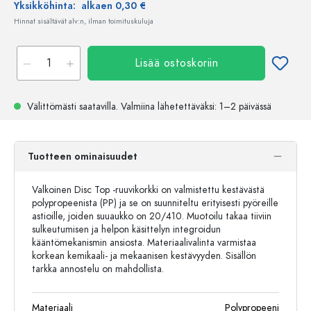
Yksikköhinta:
alkaen 0,30 €
Hinnat sisältävät alv:n, ilman toimituskuluja
Lisää ostoskoriin
Välittömästi saatavilla.
Valmiina lähetettäväksi
: 1–2 päivässä
Tuotteen ominaisuudet
Valkoinen Disc Top -ruuvikorkki on valmistettu kestävästä
polypropeenista (PP) ja se on suunniteltu erityisesti pyöreille
astioille, joiden suuaukko on 20/410. Muotoilu takaa tiiviin
sulkeutumisen ja helpon käsittelyn integroidun
kääntömekanismin ansiosta. Materiaalivalinta varmistaa
korkean kemikaali- ja mekaanisen kestävyyden. Sisällön
tarkka annostelu on mahdollista.
Materiaali
Polypropeeni