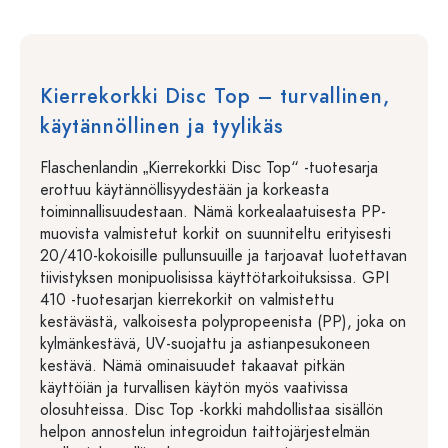
Kierrekorkki Disc Top – turvallinen,
käytännöllinen ja tyylikäs
Flaschenlandin „Kierrekorkki Disc Top“ -tuotesarja
erottuu käytännöllisyydestään ja korkeasta
toiminnallisuudestaan. Nämä korkealaatuisesta PP-
muovista valmistetut korkit on suunniteltu erityisesti
20/410-kokoisille pullunsuuille ja tarjoavat luotettavan
tiivistyksen monipuolisissa käyttötarkoituksissa. GPI
410 -tuotesarjan kierrekorkit on valmistettu
kestävästä, valkoisesta polypropeenista (PP), joka on
kylmänkestävä, UV-suojattu ja astianpesukoneen
kestävä. Nämä ominaisuudet takaavat pitkän
käyttöiän ja turvallisen käytön myös vaativissa
olosuhteissa. Disc Top -korkki mahdollistaa sisällön
helpon annostelun integroidun taittojärjestelmän