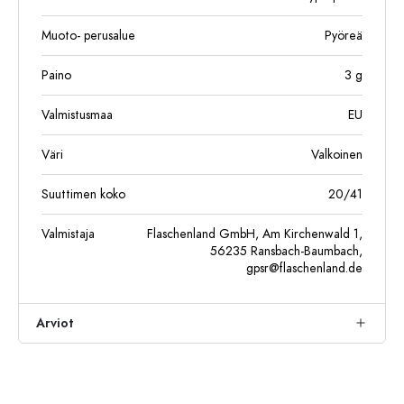
Muoto- perusalue
Pyöreä
Paino
3
g
Valmistusmaa
EU
Väri
Valkoinen
Suuttimen koko
20/41
Valmistaja
Flaschenland GmbH, Am Kirchenwald 1,
56235 Ransbach-Baumbach,
gpsr@flaschenland.de
Arviot