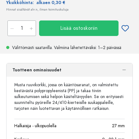
Yksikköhinta:
alkaen 0,30 €
Hinnat sisältävät alv:n, ilman toimituskuluja
Lisää ostoskoriin
Välittömästi saatavilla.
Valmiina lähetettäväksi
: 1–2 päivässä
Tuotteen ominaisuudet
Musta ruuvikorkki, jossa on kääntösaranat, on valmistettu
kestävästä polypropyleenistä (PP) ja takaa tiiviin
sulkeutumisen sekä helpon käsiteltävyyden. Se on erityisesti
suunniteltu pyöreille 24/410-kierteisille suukappaleille,
tarjoten näin luotettavan ja käytännöllisen ratkaisun.
Halkaisija - ulkopuolella
27
mm