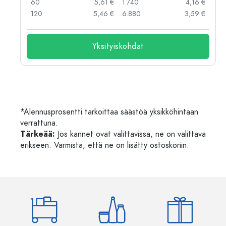
 €
60
5,61 €
1.740
4,16 €
 €
120
5,46 €
6.880
3,59 €
Yksityiskohdat
*Alennusprosentti tarkoittaa säästöä yksikköhintaan
verrattuna.
Tärkeää:
Jos kannet ovat valittavissa, ne on valittava
erikseen. Varmista, että ne on lisätty ostoskoriin.