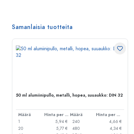
Samanlaisia tuotteita
,
50 ml alumiinipullo, metalli, hopea, suuaukko: DIN 32
er kpl
Määrä
Hinta per kpl
Määrä
Hinta per kpl
 €
1
5,94 €
240
4,66 €
 €
20
5,77 €
480
4,34 €