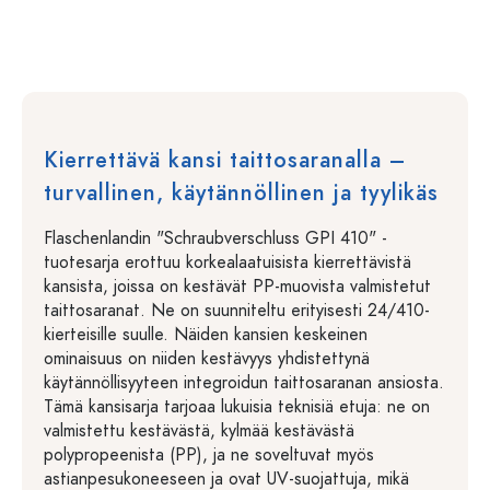
Kierrettävä kansi taittosaranalla –
turvallinen, käytännöllinen ja tyylikäs
Flaschenlandin "Schraubverschluss GPI 410" -
tuotesarja erottuu korkealaatuisista kierrettävistä
kansista, joissa on kestävät PP-muovista valmistetut
taittosaranat. Ne on suunniteltu erityisesti 24/410-
kierteisille suulle. Näiden kansien keskeinen
ominaisuus on niiden kestävyys yhdistettynä
käytännöllisyyteen integroidun taittosaranan ansiosta.
Tämä kansisarja tarjoaa lukuisia teknisiä etuja: ne on
valmistettu kestävästä, kylmää kestävästä
polypropeenista (PP), ja ne soveltuvat myös
astianpesukoneeseen ja ovat UV-suojattuja, mikä