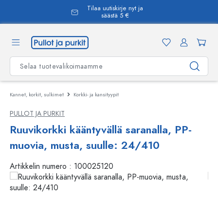
Tilaa uutiskirje nyt ja
äsisältöön
säästä 5 €
Kannet, korkit, sulkimet
Korkki- ja kansityypit
PULLOT JA PURKIT
Ruuvikorkki kääntyvällä saranalla, PP-
muovia, musta, suulle: 24/410
Artikkelin numero :
100025120