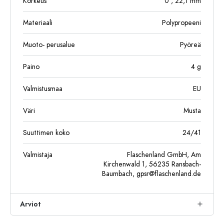
Korkeus
0
, 22,1
mm
Materiaali
Polypropeeni
Muoto- perusalue
Pyöreä
Paino
4
g
Valmistusmaa
EU
Väri
Musta
Suuttimen koko
24/41
Valmistaja
Flaschenland GmbH, Am
Kirchenwald 1, 56235 Ransbach-
Baumbach,
gpsr@flaschenland.de
Arviot