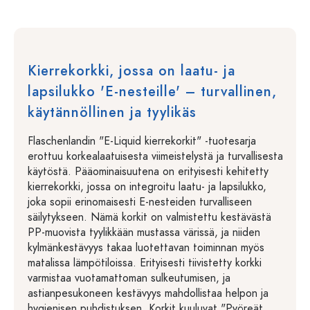
Kierrekorkki, jossa on laatu- ja
lapsilukko 'E-nesteille' – turvallinen,
käytännöllinen ja tyylikäs
Flaschenlandin "E-Liquid kierrekorkit" -tuotesarja
erottuu korkealaatuisesta viimeistelystä ja turvallisesta
käytöstä. Pääominaisuutena on erityisesti kehitetty
kierrekorkki, jossa on integroitu laatu- ja lapsilukko,
joka sopii erinomaisesti E-nesteiden turvalliseen
säilytykseen. Nämä korkit on valmistettu kestävästä
PP-muovista tyylikkään mustassa värissä, ja niiden
kylmänkestävyys takaa luotettavan toiminnan myös
matalissa lämpötiloissa. Erityisesti tiivistetty korkki
varmistaa vuotamattoman sulkeutumisen, ja
astianpesukoneen kestävyys mahdollistaa helpon ja
hygienisen puhdistuksen. Korkit kuuluvat "Pyöreät