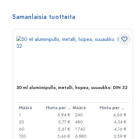
Samanlaisia tuotteita
50 ml alumiinipullo, metalli, hopea, suuaukko: DIN 32
er kpl
Määrä
Hinta per kpl
Määrä
Hinta per kpl
 €
1
5,94 €
240
4,66 €
 €
20
5,77 €
480
4,34 €
 €
60
5,61 €
1.740
4,16 €
120
5,46 €
6.880
3,59 €