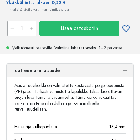
Yksikköhinta:
alkaen 0,32 €
Hinnat sisältävät alv:n, ilman toimituskuluja
Lisää ostoskoriin
Välittömästi saatavilla.
Valmiina lähetettäväksi
: 1–2 päivässä
Tuotteen ominaisuudet
Musta ruuvikorkki on valmistettu kestävästä polypropeenista
(PP) ja sen tarkasti valmistettu lapsilukko takaa luotettavan
suojan luvattomalta avaamiselta. Tämä korkki vakuuttaa
vankalla materiaalilaadullaan ja toiminnallisella
turvallisuudellaan.
Halkaisija - ulkopuolella
18,4
mm