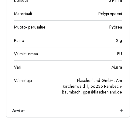
Korkeus
29
mm
Materiaali
Polypropeeni
Muoto- perusalue
Pyöreä
Paino
2
g
Valmistusmaa
EU
Väri
Musta
Valmistaja
Flaschenland GmbH, Am
Kirchenwald 1, 56235 Ransbach-
Baumbach,
gpsr@flaschenland.de
Arviot