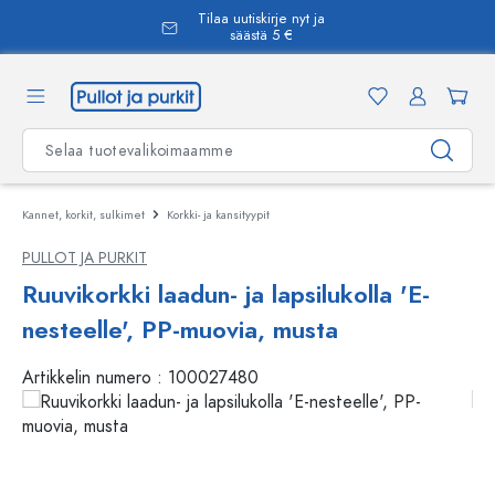
Tilaa uutiskirje nyt ja
äsisältöön
säästä 5 €
Kannet, korkit, sulkimet
Korkki- ja kansityypit
PULLOT JA PURKIT
Ruuvikorkki laadun- ja lapsilukolla 'E-
nesteelle', PP-muovia, musta
Artikkelin numero :
100027480