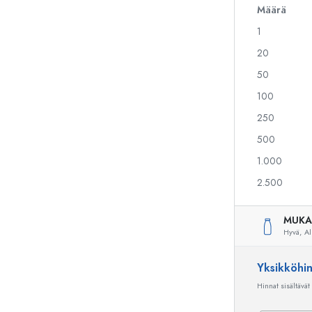
Määrä
1
Alkoholipullot
Puristuspullot
20
Likööripullot
Säilytyspullot
50
Mehupullot
Kuviopainetut pullot
100
Parfyymipullot
Ginipullot
Kynsilakkapullot
Joulupullot
250
Minipullot
Koristeelliset pullot
500
1.000
2.500
Erikoismuotoiset pullot
Sylinteripullot
Pyöreäkauluspullot
Käymisastiat
MUKA
Taskumatit
Hyvä,
Al
Leveäkaulaiset pullot
Yksikköhi
Hinnat sisältävät
Keraamiset pullot