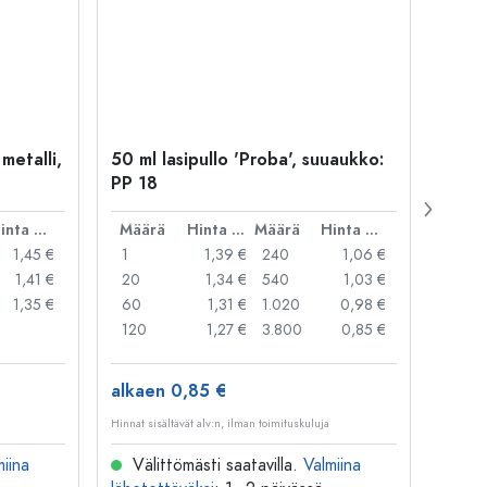
 metalli,
50 ml lasipullo 'Proba', suuaukko:
Kapse
PP 18
29 mm
Hinta per kpl
Määrä
Hinta per kpl
Määrä
Hinta per kpl
Mää
1,45 €
1
1,39 €
240
1,06 €
1
1,41 €
20
1,34 €
540
1,03 €
20
1,35 €
60
1,31 €
1.020
0,98 €
50
120
1,27 €
3.800
0,85 €
100
alkaen 0,85 €
alkae
Hinnat sisältävät alv:n, ilman toimituskuluja
Hinnat si
miina
Välittömästi saatavilla.
Valmiina
Väl