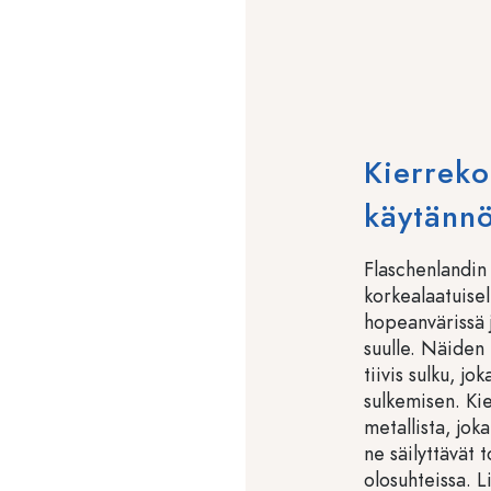
Kierreko
käytännö
Flaschenlandin 
korkealaatuisel
hopeanvärissä j
suulle. Näiden
tiivis sulku, jo
sulkemisen. Kie
metallista, jok
ne säilyttävät 
olosuhteissa. L