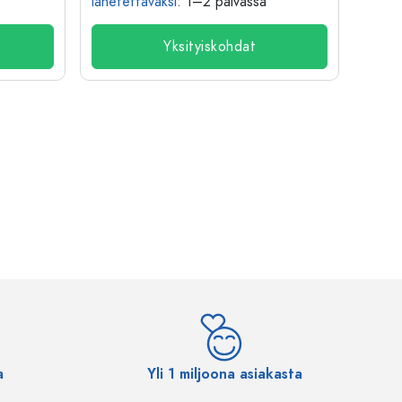
lähetettäväksi
: 1–2 päivässä
lähete
Yksityiskohdat
a
Yli 1 miljoona asiakasta