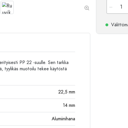
Alumiinipullot
Välittömä
rityisesti PP 22 -suulle. Sen tarkka
eä, tyylikäs muotoilu tekee käytöstä
.
22,5
mm
14
mm
Alumiinihana