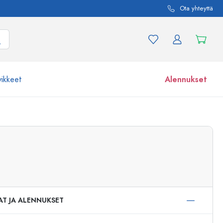
Ota yhteyttä
vikkeet
Alennukset
etta ja tuotevariaatiota
Lasipurkit
Tutustu nyt
Osta nyt
AT JA ALENNUKSET