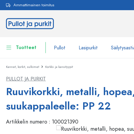
Ammattimainen toimitus
akuun
Siirry päänavigointiin
Tuotteet
Pullot
Lasipurkit
Säilytysasti
Kannet, korkit, sulkimet
Korkki- ja kansityypit
Pullot
Näytä kaikki Pullot
PULLOT JA PURKIT
Lasipurkit
Pullot tuotemerkin mukaan
Ruuvikorkki, metalli, hopea
WECK-Lasipullot
Säilytysastiat
suukappaleelle: PP 22
Astiat
Pullot toiminnon mukaan
Artikkelin numero :
100021390
Pipettipullot
Kosmetiikka-astiat
Patenttikorkkipullot