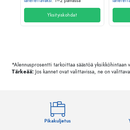
lähetettäväksi
: 1–2 päivässä
lähetett
Yksityiskohdat
*Alennusprosentti tarkoittaa säästöä yksikköhintaan 
Tärkeää:
Jos kannet ovat valittavissa, ne on valittava
Pikakuljetus