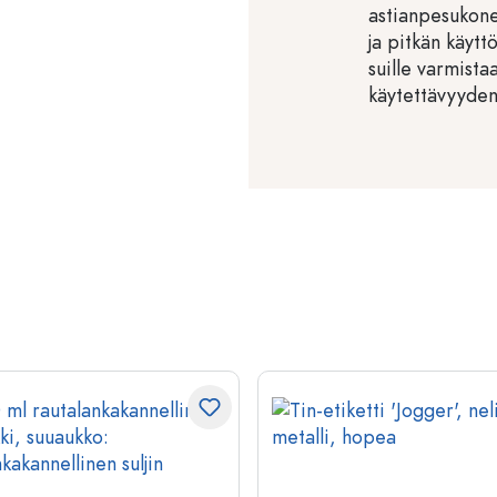
astianpesukone
ja pitkän käytt
suille varmist
käytettävyyden