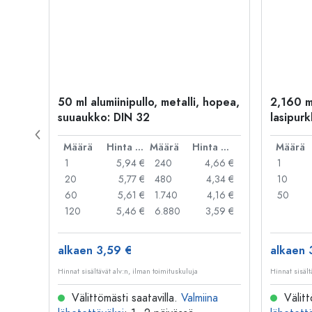
kulta
50 ml alumiinipullo, metalli, hopea,
2,160 m
suuaukko: DIN 32
lasipurk
rautalan
Hinta per kpl
Määrä
Hinta per kpl
Määrä
Hinta per kpl
Määrä
,06 €
1
5,94 €
240
4,66 €
1
,05 €
20
5,77 €
480
4,34 €
10
,04 €
60
5,61 €
1.740
4,16 €
50
,03 €
120
5,46 €
6.880
3,59 €
alkaen 3,59 €
alkaen 
Hinnat sisältävät alv:n, ilman toimituskuluja
Hinnat sisält
na
Välittömästi saatavilla.
Valmiina
Välitt