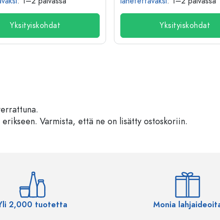
äväksi
: 1–2 päivässä
lähetettäväksi
: 1–2 päivässä
Yksityiskohdat
Yksityiskohdat
verrattuna.
 erikseen. Varmista, että ne on lisätty ostoskoriin.
Yli 2,000 tuotetta
Monia lahjaideoit