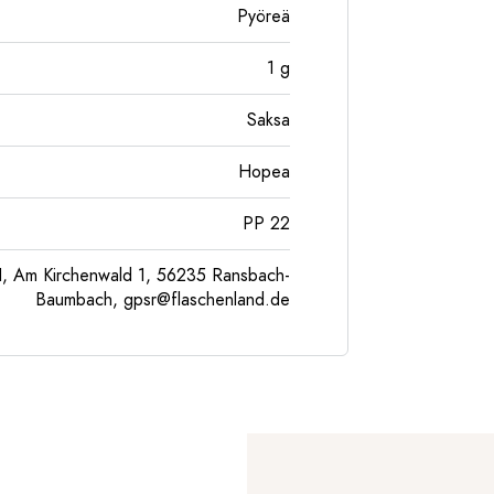
Pyöreä
1
g
Saksa
Hopea
PP 22
, Am Kirchenwald 1, 56235 Ransbach-
Baumbach,
gpsr@flaschenland.de