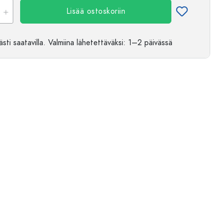
Lisää ostoskoriin
sti saatavilla.
Valmiina lähetettäväksi
: 1–2 päivässä