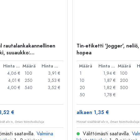
l rautalankakannellinen
Tin-etiketti 'Jogger', neliö,
ki, suuaukko:
hopea
kakannellinen suljin
Hinta per kpl
Määrä
Hinta per kpl
Määrä
Hinta per kpl
Määrä
4,06 €
100
3,91 €
1
1,94 €
100
4,01 €
250
3,53 €
10
1,87 €
200
4,00 €
540
3,52 €
20
1,82 €
500
50
1,78 €
3,52 €
alkaen 1,35 €
ävät alv:n, ilman toimituskuluja
Hinnat sisältävät alv:n, ilman toimituskuluja
ömästi saatavilla.
Valmiina
Välittömästi saatavilla.
Val