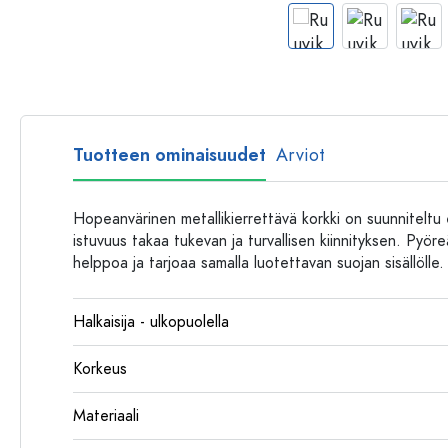
Muovipullot
Tuotteen ominaisuudet
Arviot
Hopeanvärinen metallikierrettävä korkki on suunniteltu e
istuvuus takaa tukevan ja turvallisen kiinnityksen. Pyör
helppoa ja tarjoaa samalla luotettavan suojan sisällölle
Halkaisija - ulkopuolella
Korkeus
Materiaali