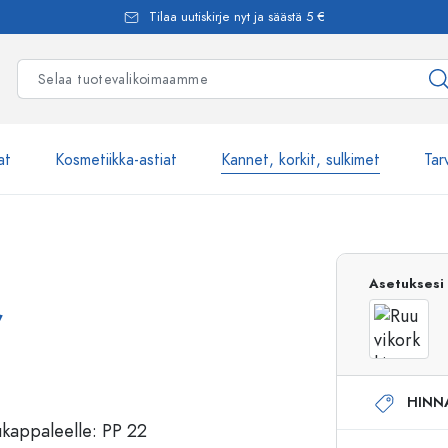
Tilaa uutiskirje nyt ja säästä 5 €
at
Kosmetiikka-astiat
Kannet, korkit, sulkimet
Tar
Yli 2500 tuot
Asetuksesi
,
Estal-Lasipullot
HINN
Pumppupullot
Airless-pumppupullot
Spraypullot
Roll-on-pullot