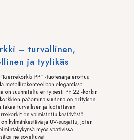
rkki – turvallinen,
llinen ja tyylikäs
"Kierrekorkki PP" -tuotesarja erottuu
la metallirakenteellaan elegantissa
a on suunniteltu erityisesti PP 22 -korkin
 korkkien pääominaisuutena on erityisen
ka takaa turvallisen ja luotettavan
rrekorkit on valmistettu kestävästä
a on kylmänkestävä ja UV-suojattu, joten
toimintakykynsä myös vaativissa
isäksi ne soveltuvat