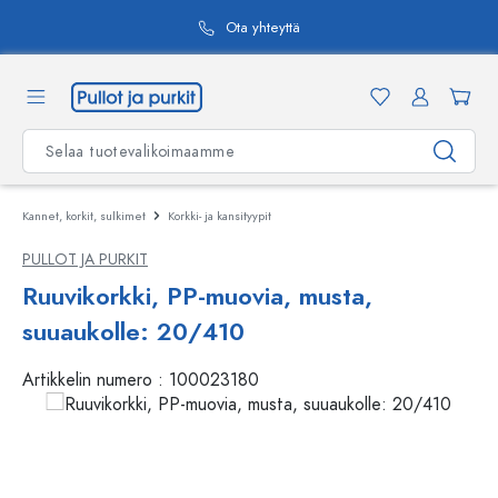
äsisältöön
Ota yhteyttä
Kannet, korkit, sulkimet
Korkki- ja kansityypit
PULLOT JA PURKIT
Ruuvikorkki, PP-muovia, musta,
suuaukolle: 20/410
Artikkelin numero :
100023180