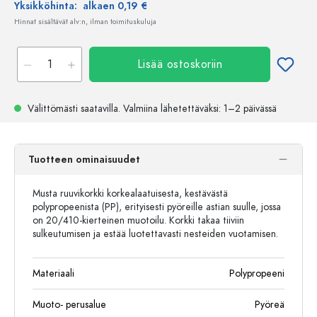
Yksikköhinta:
alkaen 0,19 €
Hinnat sisältävät alv:n, ilman toimituskuluja
Lisää ostoskoriin
Välittömästi saatavilla.
Valmiina lähetettäväksi
: 1–2 päivässä
Tuotteen ominaisuudet
Musta ruuvikorkki korkealaatuisesta, kestävästä
polypropeenista (PP), erityisesti pyöreille astian suulle, jossa
on 20/410-kierteinen muotoilu. Korkki takaa tiiviin
sulkeutumisen ja estää luotettavasti nesteiden vuotamisen.
Materiaali
Polypropeeni
Muoto- perusalue
Pyöreä