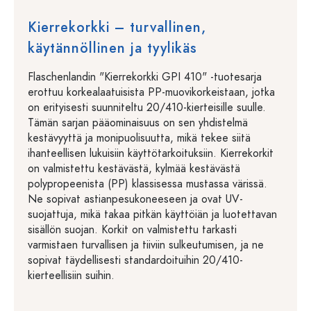
Kierrekorkki – turvallinen,
käytännöllinen ja tyylikäs
Flaschenlandin "Kierrekorkki GPI 410" -tuotesarja
erottuu korkealaatuisista PP-muovikorkeistaan, jotka
on erityisesti suunniteltu 20/410-kierteisille suulle.
Tämän sarjan pääominaisuus on sen yhdistelmä
kestävyyttä ja monipuolisuutta, mikä tekee siitä
ihanteellisen lukuisiin käyttötarkoituksiin. Kierrekorkit
on valmistettu kestävästä, kylmää kestävästä
polypropeenista (PP) klassisessa mustassa värissä.
Ne sopivat astianpesukoneeseen ja ovat UV-
suojattuja, mikä takaa pitkän käyttöiän ja luotettavan
sisällön suojan. Korkit on valmistettu tarkasti
varmistaen turvallisen ja tiiviin sulkeutumisen, ja ne
sopivat täydellisesti standardoituihin 20/410-
kierteellisiin suihin.