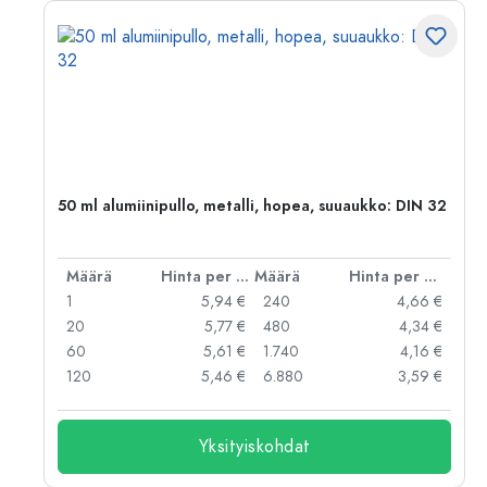
50 ml alumiinipullo, metalli, hopea, suuaukko: DIN 32
er kpl
Määrä
Hinta per kpl
Määrä
Hinta per kpl
 €
1
5,94 €
240
4,66 €
 €
20
5,77 €
480
4,34 €
 €
60
5,61 €
1.740
4,16 €
 €
120
5,46 €
6.880
3,59 €
Yksityiskohdat