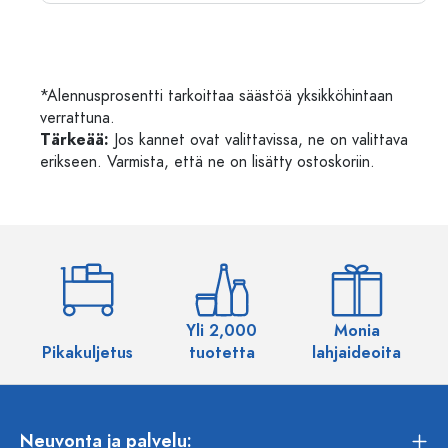
*Alennusprosentti tarkoittaa säästöä yksikköhintaan
verrattuna.
Tärkeää:
Jos kannet ovat valittavissa, ne on valittava
erikseen. Varmista, että ne on lisätty ostoskoriin.
Yli 2,000
Monia
Pikakuljetus
tuotetta
lahjaideoita
Neuvonta ja palvelu: