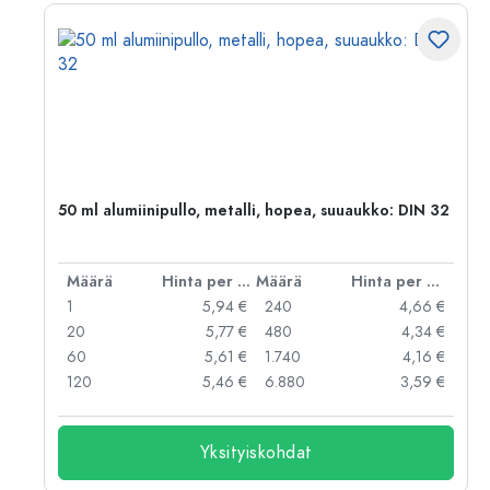
50 ml alumiinipullo, metalli, hopea, suuaukko: DIN 32
er kpl
Määrä
Hinta per kpl
Määrä
Hinta per kpl
 €
1
5,94 €
240
4,66 €
 €
20
5,77 €
480
4,34 €
 €
60
5,61 €
1.740
4,16 €
 €
120
5,46 €
6.880
3,59 €
Yksityiskohdat