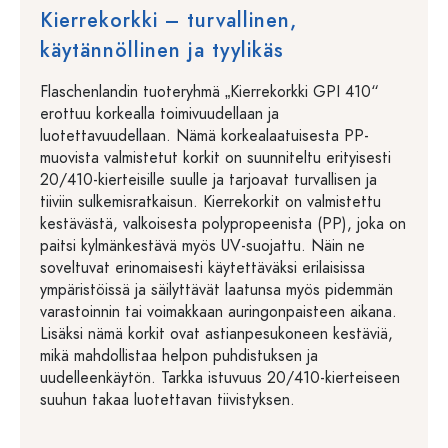
Kierrekorkki – turvallinen,
käytännöllinen ja tyylikäs
Flaschenlandin tuoteryhmä „Kierrekorkki GPI 410“
erottuu korkealla toimivuudellaan ja
luotettavuudellaan. Nämä korkealaatuisesta PP-
muovista valmistetut korkit on suunniteltu erityisesti
20/410-kierteisille suulle ja tarjoavat turvallisen ja
tiiviin sulkemisratkaisun. Kierrekorkit on valmistettu
kestävästä, valkoisesta polypropeenista (PP), joka on
paitsi kylmänkestävä myös UV-suojattu. Näin ne
soveltuvat erinomaisesti käytettäväksi erilaisissa
ympäristöissä ja säilyttävät laatunsa myös pidemmän
varastoinnin tai voimakkaan auringonpaisteen aikana.
Lisäksi nämä korkit ovat astianpesukoneen kestäviä,
mikä mahdollistaa helpon puhdistuksen ja
uudelleenkäytön. Tarkka istuvuus 20/410-kierteiseen
suuhun takaa luotettavan tiivistyksen.