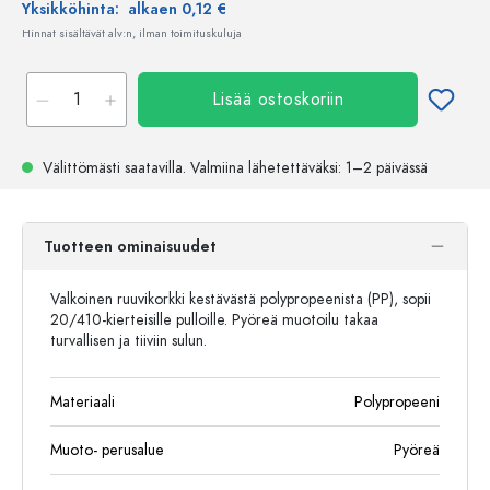
Yksikköhinta:
alkaen 0,12 €
Hinnat sisältävät alv:n, ilman toimituskuluja
Lisää ostoskoriin
Välittömästi saatavilla.
Valmiina lähetettäväksi
: 1–2 päivässä
Tuotteen ominaisuudet
Valkoinen ruuvikorkki kestävästä polypropeenista (PP), sopii
20/410-kierteisille pulloille. Pyöreä muotoilu takaa
turvallisen ja tiiviin sulun.
Materiaali
Polypropeeni
Muoto- perusalue
Pyöreä