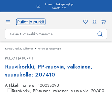
Tilaa uutiskirje nyt ja
äsisältöön
säästä 5 €
Kannet, korkit, sulkimet
Korkki- ja kansityypit
PULLOT JA PURKIT
Ruuvikorkki, PP-muovia, valkoinen,
suuaukolle: 20/410
Artikkelin numero :
100033090