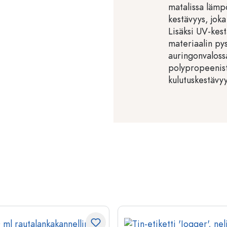
matalissa lämp
kestävyys, joka
Lisäksi UV-kest
materiaalin py
auringonvalossa
polypropeenist
kulutuskestävy