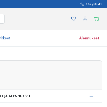
Ota yhteyttä
vikkeet
Alennukset
etta ja tuotevariaatiota
Lasipurkit
Tutustu nyt
Osta nyt
AT JA ALENNUKSET