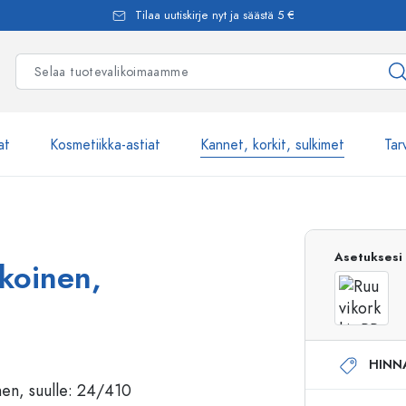
Tilaa uutiskirje nyt ja säästä 5 €
at
Kosmetiikka-astiat
Kannet, korkit, sulkimet
Tar
Yli 2500 tuot
Asetuksesi
lkoinen,
Estal-Lasipullot
HINN
Pumppupullot
Airless-pumppupullot
Spraypullot
Roll-on-pullot