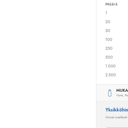
Määrä
1
Alkoholipullot
Puristuspullot
20
Likööripullot
Säilytyspullot
50
Mehupullot
Kuviopainetut pullot
100
Parfyymipullot
Ginipullot
Kynsilakkapullot
Joulupullot
250
Minipullot
Koristeelliset pullot
500
1.000
2.500
Erikoismuotoiset pullot
Sylinteripullot
Pyöreäkauluspullot
Käymisastiat
MUKA
Taskumatit
Hyvä,
Po
Leveäkaulaiset pullot
Yksikköhi
Hinnat sisältävät
Keraamiset pullot