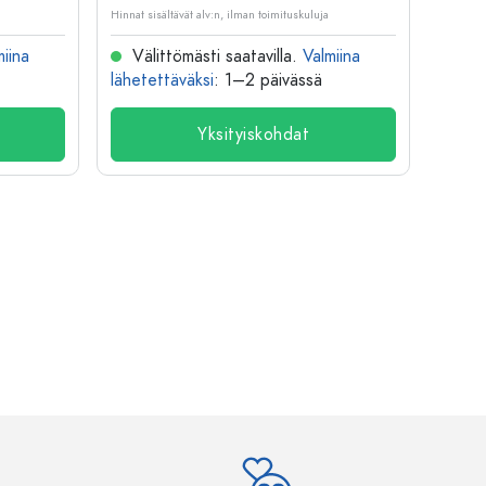
Hinnat sisältävät alv:n, ilman toimituskuluja
Hinnat si
miina
Välittömästi saatavilla.
Valmiina
Väl
lähetettäväksi
: 1–2 päivässä
lähete
Yksityiskohdat