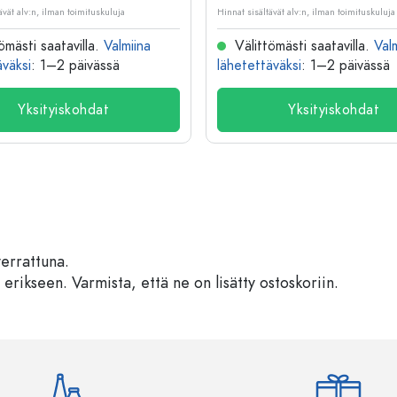
ävät alv:n, ilman toimituskuluja
Hinnat sisältävät alv:n, ilman toimituskuluja
ömästi saatavilla.
Valmiina
Välittömästi saatavilla.
Val
äväksi
: 1–2 päivässä
lähetettäväksi
: 1–2 päivässä
Yksityiskohdat
Yksityiskohdat
verrattuna.
 erikseen. Varmista, että ne on lisätty ostoskoriin.