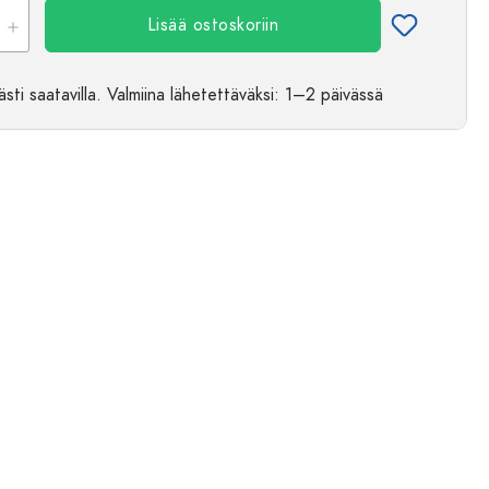
Lisää ostoskoriin
sti saatavilla.
Valmiina lähetettäväksi
: 1–2 päivässä