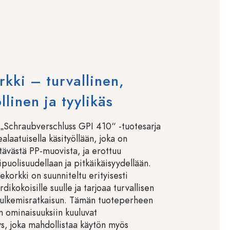
rkki – turvallinen,
llinen ja tyylikäs
 „Schraubverschluss GPI 410“ -tuotesarja
alaatuisella käsityöllään, joka on
tävästä PP-muovista, ja erottuu
ipuolisuudellaan ja pitkäikäisyydellään.
ekorkki on suunniteltu erityisesti
ikokoisille suulle ja tarjoaa turvallisen
 sulkemisratkaisun. Tämän tuoteperheen
n ominaisuuksiin kuuluvat
s, joka mahdollistaa käytön myös