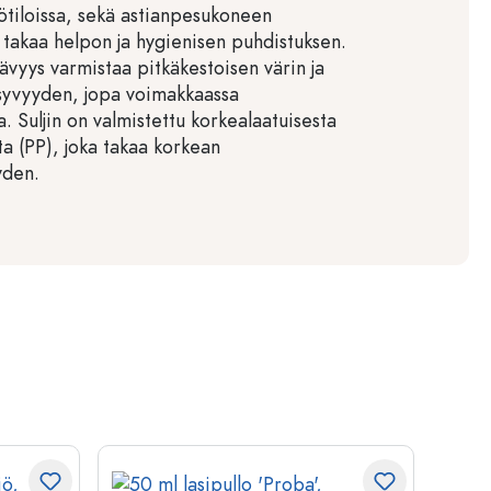
ötiloissa, sekä astianpesukoneen
 takaa helpon ja hygienisen puhdistuksen.
ävyys varmistaa pitkäkestoisen värin ja
syvyyden, jopa voimakkaassa
. Suljin on valmistettu korkealaatuisesta
a (PP), joka takaa korkean
yden.