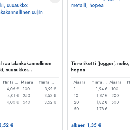
l rautalankakannellinen
Tin-etiketti 'Jogger', neliö,
ki, suuaukko:
hopea
kakannellinen suljin
Hinta per kpl
Määrä
Hinta per kpl
Määrä
Hinta per kpl
Määrä
4,06 €
100
3,91 €
1
1,94 €
100
4,01 €
250
3,53 €
10
1,87 €
200
4,00 €
540
3,52 €
20
1,82 €
500
50
1,78 €
3,52 €
alkaen 1,35 €