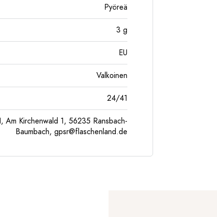
Pyöreä
3
g
EU
Valkoinen
24/41
, Am Kirchenwald 1, 56235 Ransbach-
Baumbach,
gpsr@flaschenland.de