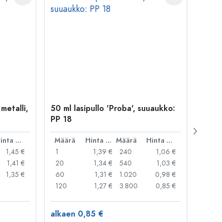
 metalli,
50 ml lasipullo 'Proba', suuaukko:
Kapse
PP 18
29 mm
Hinta per kpl
Määrä
Hinta per kpl
Määrä
Hinta per kpl
Mää
1,45 €
1
1,39 €
240
1,06 €
1
1,41 €
20
1,34 €
540
1,03 €
20
1,35 €
60
1,31 €
1.020
0,98 €
50
120
1,27 €
3.800
0,85 €
100
alkaen 0,85 €
alkae