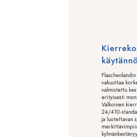
Kierreko
käytännö
Flaschenlandin
vakuuttaa korke
valmistettu kes
erityisesti mon
Valkoinen kierr
24/410-standard
ja luotettavan
merkittävimpii
kylmänkestävyy