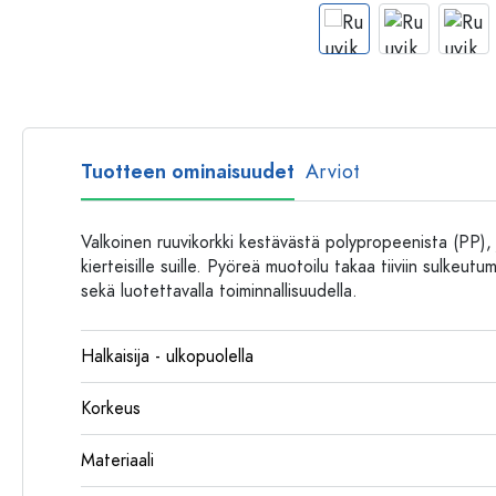
Muovipullot
Tuotteen ominaisuudet
Arviot
Valkoinen ruuvikorkki kestävästä polypropeenista (PP),
kierteisille suille. Pyöreä muotoilu takaa tiiviin sulkeut
sekä luotettavalla toiminnallisuudella.
Halkaisija - ulkopuolella
Korkeus
Materiaali