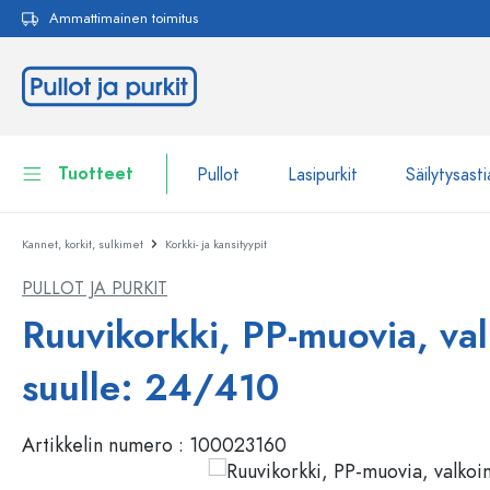
Ammattimainen toimitus
akuun
Siirry päänavigointiin
Tuotteet
Pullot
Lasipurkit
Säilytysasti
Kannet, korkit, sulkimet
Korkki- ja kansityypit
Pullot
Näytä kaikki Pullot
PULLOT JA PURKIT
Lasipurkit
Pullot tuotemerkin mukaan
Ruuvikorkki, PP-muovia, va
WECK-Lasipullot
Säilytysastiat
suulle: 24/410
Astiat
Pullot toiminnon mukaan
Artikkelin numero :
100023160
Pipettipullot
Kosmetiikka-astiat
Patenttikorkkipullot