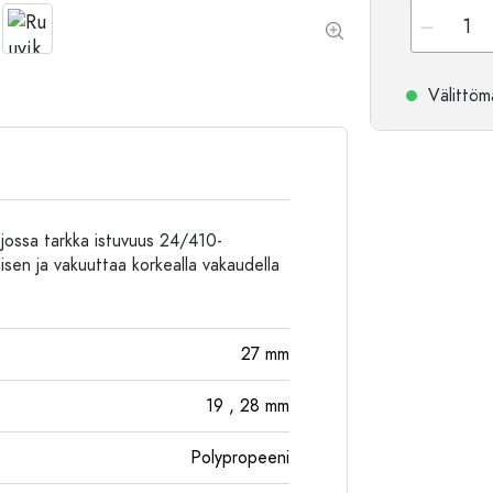
Alumiinipullot
Välittömä
 jossa tarkka istuvuus 24/410-
umisen ja vakuuttaa korkealla vakaudella
27
mm
19
, 28
mm
Polypropeeni