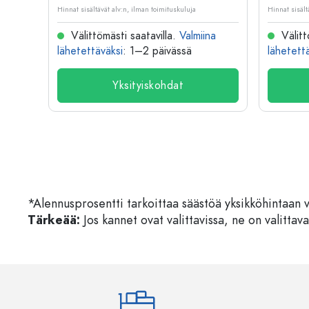
Hinnat sisältävät alv:n, ilman toimituskuluja
Hinnat sisält
na
Välittömästi saatavilla.
Valmiina
Välitt
lähetettäväksi
: 1–2 päivässä
lähetett
Yksityiskohdat
*Alennusprosentti tarkoittaa säästöä yksikköhintaan 
Tärkeää:
Jos kannet ovat valittavissa, ne on valittava