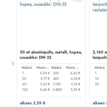
kulta
50 ml alumiinipullo, metalli, hopea,
2,160 m
suuaukko: DIN 32
lasipurk
rautalan
Hinta per kpl
Määrä
Hinta per kpl
Määrä
Hinta per kpl
Määrä
,06 €
1
5,94 €
240
4,66 €
1
,05 €
20
5,77 €
480
4,34 €
10
,04 €
60
5,61 €
1.740
4,16 €
50
,03 €
120
5,46 €
6.880
3,59 €
alkaen 3,59 €
alkaen 