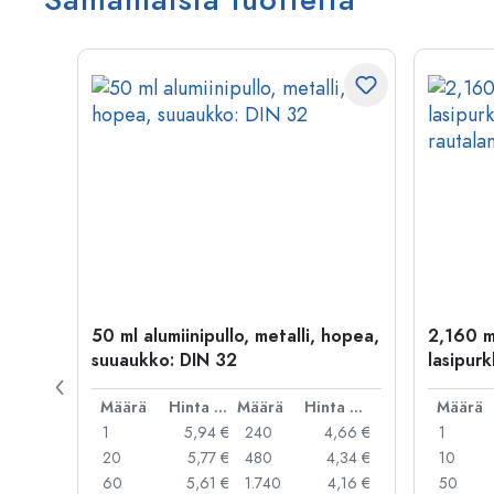
50 ml alumiinipullo, metalli, hopea,
2,160 m
suuaukko: DIN 32
lasipurk
rautalan
Hinta per kpl
Määrä
Hinta per kpl
Määrä
Hinta per kpl
Määrä
,99 €
1
5,94 €
240
4,66 €
1
,95 €
20
5,77 €
480
4,34 €
10
,91 €
60
5,61 €
1.740
4,16 €
50