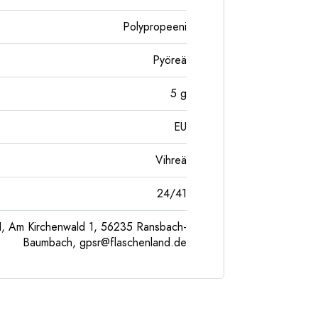
Polypropeeni
Pyöreä
5
g
EU
Vihreä
24/41
, Am Kirchenwald 1, 56235 Ransbach-
Baumbach,
gpsr@flaschenland.de