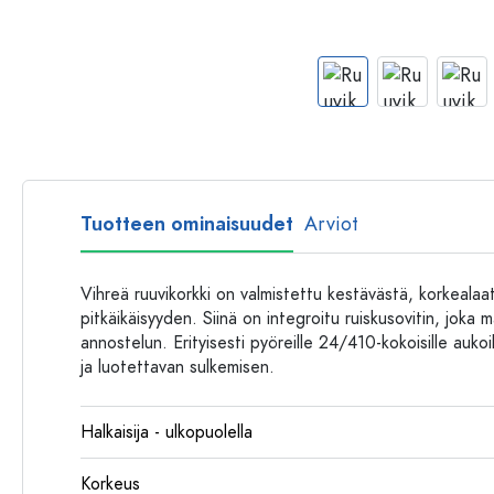
Muovipullot
Tuotteen ominaisuudet
Arviot
Vihreä ruuvikorkki on valmistettu kestävästä, korkealaa
pitkäikäisyyden. Siinä on integroitu ruiskusovitin, joka 
annostelun. Erityisesti pyöreille 24/410-kokoisille aukoil
ja luotettavan sulkemisen.
Halkaisija - ulkopuolella
Korkeus