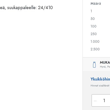
Määrä
1
Alkoholipullot
Puristuspullot
50
Likööripullot
Säilytyspullot
100
Mehupullot
Kuviopainetut pullot
250
Parfyymipullot
Ginipullot
Kynsilakkapullot
Joulupullot
1.000
Minipullot
Koristeelliset pullot
2.500
MUKA
Hyvä,
Po
Erikoismuotoiset pullot
Sylinteripullot
Pyöreäkauluspullot
Käymisastiat
Yksikköhi
Taskumatit
Hinnat sisältävät
Leveäkaulaiset pullot
Keraamiset pullot