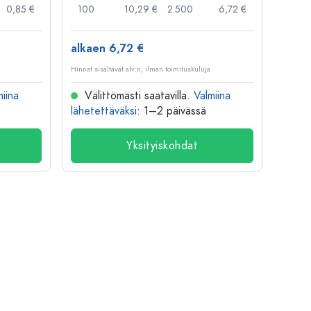
0,85 €
100
10,29 €
2.500
6,72 €
120
alkaen 6,72 €
alkae
Hinnat sisältävät alv:n, ilman toimituskuluja
Hinnat si
miina
Välittömästi saatavilla.
Valmiina
Väl
lähetettäväksi
: 1–2 päivässä
lähete
Yksityiskohdat