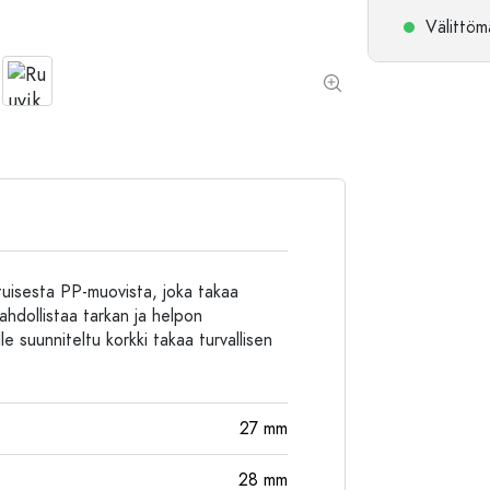
Alumiinipullot
Välittömä
tuisesta PP-muovista, joka takaa
mahdollistaa tarkan ja helpon
le suunniteltu korkki takaa turvallisen
27
mm
28
mm