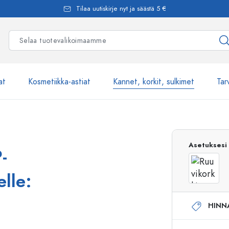
Tilaa uutiskirje nyt ja säästä 5 €
at
Kosmetiikka-astiat
Kannet, korkit, sulkimet
Tar
Yli 2500 tuot
Asetuksesi
-
Estal-Lasipullot
lle:
HINN
Pumppupullot
Airless-pumppupullot
Spraypullot
Roll-on-pullot