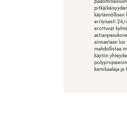
pääominaisuute
pitkäikäisyyden
käytännöllisen 
erityisesti 24/
erottuvat kylm
astianpesukone
ainoastaan luo
mahdollistaa m
käytön yhteyde
polypropeenima
kemikaaleja ja 