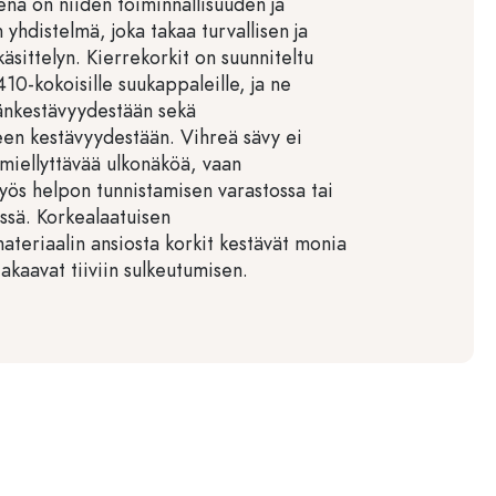
na on niiden toiminnallisuuden ja
 yhdistelmä, joka takaa turvallisen ja
käsittelyn. Kierrekorkit on suunniteltu
410-kokoisille suukappaleille, ja ne
änkestävyydestään sekä
en kestävyydestään. Vihreä sävy ei
 miellyttävää ulkonäköä, vaan
yös helpon tunnistamisen varastossa tai
ssä. Korkealaatuisen
teriaalin ansiosta korkit kestävät monia
takaavat tiiviin sulkeutumisen.