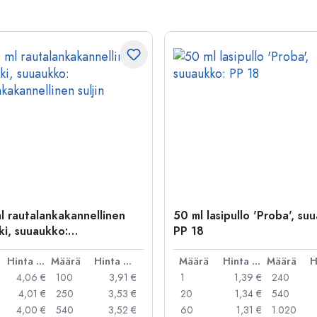
l rautalankakannellinen
50 ml lasipullo 'Proba', su
ki, suuaukko:
PP 18
kakannellinen suljin
Hinta per kpl
Määrä
Hinta per kpl
Määrä
Hinta per kpl
Määrä
4,06 €
100
3,91 €
1
1,39 €
240
4,01 €
250
3,53 €
20
1,34 €
540
4,00 €
540
3,52 €
60
1,31 €
1.020