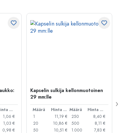
uaukko:
Kapselin sulkija kellonmuotoinen
500 m
29 mm:lle
Carré
suua
Hinta per kpl
Määrä
Hinta per kpl
Määrä
Hinta per kpl
Mää
1,06 €
1
11,19 €
250
8,40 €
1
1,03 €
20
10,86 €
500
8,11 €
24
0,98 €
50
10,51 €
1.000
7,83 €
72