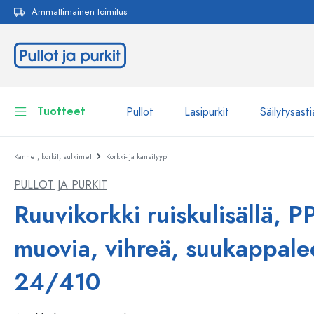
Ammattimainen toimitus
akuun
Siirry päänavigointiin
Tuotteet
Pullot
Lasipurkit
Säilytysasti
Kannet, korkit, sulkimet
Korkki- ja kansityypit
Pullot
Näytä kaikki Pullot
PULLOT JA PURKIT
Lasipurkit
Pullot tuotemerkin mukaan
Ruuvikorkki ruiskulisällä, PP
WECK-Lasipullot
Säilytysastiat
muovia, vihreä, suukappalee
Astiat
Pullot toiminnon mukaan
24/410
Pipettipullot
Kosmetiikka-astiat
Patenttikorkkipullot