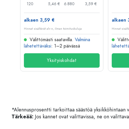
,79 €
120
5,46 €
6.880
3,59 €
alkaen 3,59 €
alkaen 
Hinnat sisältävät alv:n, ilman toimituskuluja
Hinnat sisält
na
Välittömästi saatavilla.
Valmiina
Välitt
lähetettäväksi
: 1–2 päivässä
lähetett
Yksityiskohdat
*Alennusprosentti tarkoittaa säästöä yksikköhintaan 
Tärkeää:
Jos kannet ovat valittavissa, ne on valittava