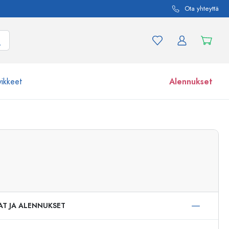
Ota yhteyttä
vikkeet
Alennukset
etta ja tuotevariaatiota
Lasipurkit
Tutustu nyt
Osta nyt
AT JA ALENNUKSET