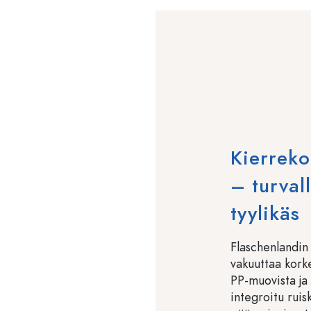
Kierreko
– turval
tyylikäs
Flaschenlandin
vakuuttaa korke
PP-muovista ja h
integroitu ruis