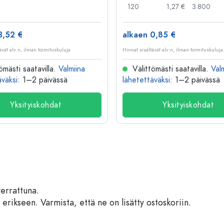
120
1,27 €
3.800
3,52 €
alkaen 0,85 €
ävät alv:n, ilman toimituskuluja
Hinnat sisältävät alv:n, ilman toimituskuluja
ömästi saatavilla.
Valmiina
Välittömästi saatavilla.
Val
äväksi
: 1–2 päivässä
lähetettäväksi
: 1–2 päivässä
Yksityiskohdat
Yksityiskohdat
verrattuna.
 erikseen. Varmista, että ne on lisätty ostoskoriin.