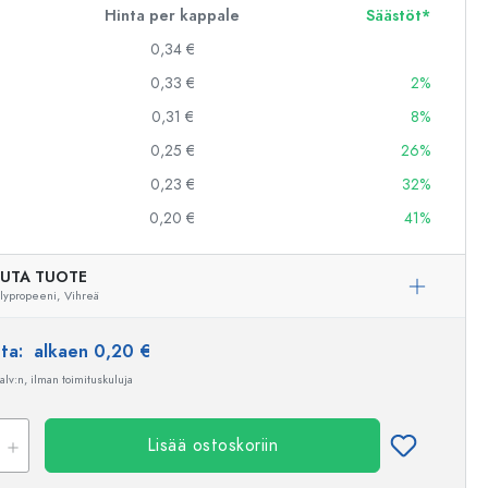
Hinta per kappale
Säästöt*
0,34 €
0,33 €
2%
0,31 €
8%
0,25 €
26%
0,23 €
32%
0,20 €
41%
UTA TUOTE
lypropeeni,
Vihreä
nta:
alkaen 0,20 €
 alv:n, ilman toimituskuluja
Lisää ostoskoriin