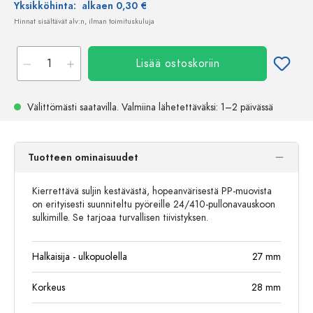
Yksikköhinta:
alkaen 0,30 €
Hinnat sisältävät alv:n, ilman toimituskuluja
Lisää ostoskoriin
Välittömästi saatavilla.
Valmiina lähetettäväksi
: 1–2 päivässä
Tuotteen ominaisuudet
Kierrettävä suljin kestävästä, hopeanvärisestä PP-muovista
on erityisesti suunniteltu pyöreille 24/410-pullonavauskoon
sulkimille. Se tarjoaa turvallisen tiivistyksen.
Halkaisija - ulkopuolella
27
mm
Korkeus
28
mm