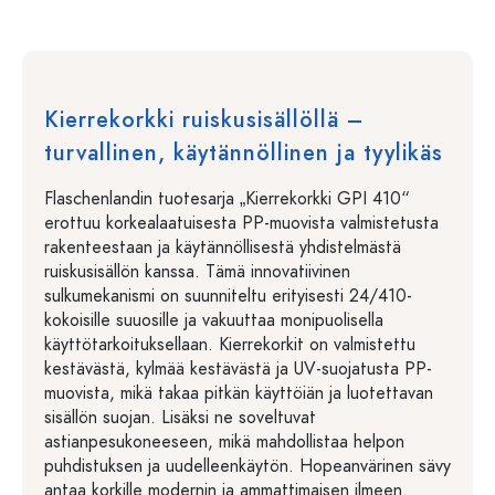
Kierrekorkki ruiskusisällöllä –
turvallinen, käytännöllinen ja tyylikäs
Flaschenlandin tuotesarja „Kierrekorkki GPI 410“
erottuu korkealaatuisesta PP-muovista valmistetusta
rakenteestaan ja käytännöllisestä yhdistelmästä
ruiskusisällön kanssa. Tämä innovatiivinen
sulkumekanismi on suunniteltu erityisesti 24/410-
kokoisille suuosille ja vakuuttaa monipuolisella
käyttötarkoituksellaan. Kierrekorkit on valmistettu
kestävästä, kylmää kestävästä ja UV-suojatusta PP-
muovista, mikä takaa pitkän käyttöiän ja luotettavan
sisällön suojan. Lisäksi ne soveltuvat
astianpesukoneeseen, mikä mahdollistaa helpon
puhdistuksen ja uudelleenkäytön. Hopeanvärinen sävy
antaa korkille modernin ja ammattimaisen ilmeen.