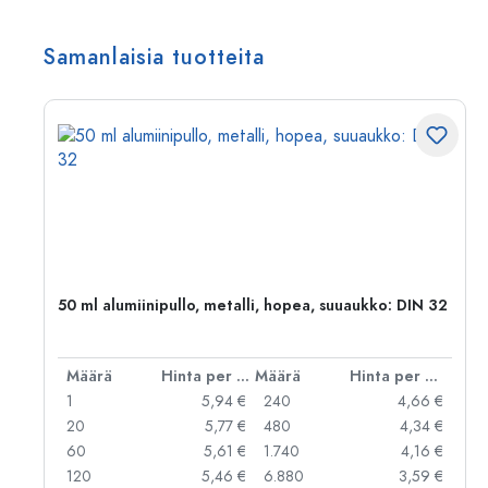
Samanlaisia tuotteita
,
50 ml alumiinipullo, metalli, hopea, suuaukko: DIN 32
er kpl
Määrä
Hinta per kpl
Määrä
Hinta per kpl
 €
1
5,94 €
240
4,66 €
 €
20
5,77 €
480
4,34 €
 €
60
5,61 €
1.740
4,16 €
 €
120
5,46 €
6.880
3,59 €