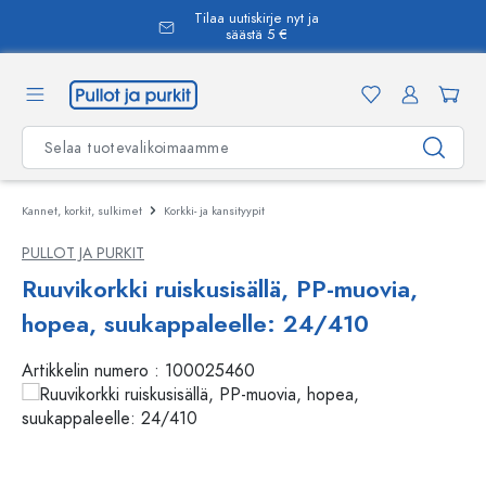
Tilaa uutiskirje nyt ja
äsisältöön
säästä 5 €
Kannet, korkit, sulkimet
Korkki- ja kansityypit
PULLOT JA PURKIT
Ruuvikorkki ruiskusisällä, PP-muovia,
hopea, suukappaleelle: 24/410
Artikkelin numero :
100025460