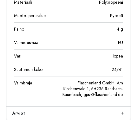
Materiaali
Polypropeeni
Muoto- perusalue
Pyöreä
Paino
4
g
Valmistusmaa
EU
Väri
Hopea
Suuttimen koko
24/41
Valmistaja
Flaschenland GmbH, Am
Kirchenwald 1, 56235 Ransbach-
Baumbach,
gpsr@flaschenland.de
Arviot