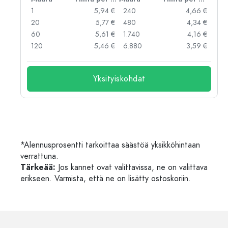
 €
1
5,94 €
240
4,66 €
 €
20
5,77 €
480
4,34 €
 €
60
5,61 €
1.740
4,16 €
 €
120
5,46 €
6.880
3,59 €
Yksityiskohdat
*Alennusprosentti tarkoittaa säästöä yksikköhintaan
verrattuna.
Tärkeää:
Jos kannet ovat valittavissa, ne on valittava
erikseen. Varmista, että ne on lisätty ostoskoriin.