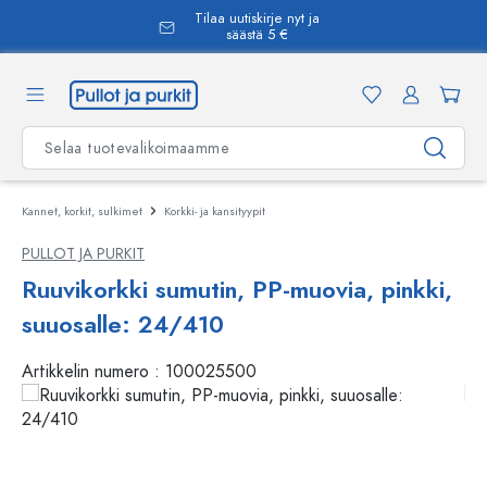
Tilaa uutiskirje nyt ja
äsisältöön
säästä 5 €
Kannet, korkit, sulkimet
Korkki- ja kansityypit
PULLOT JA PURKIT
Ruuvikorkki sumutin, PP-muovia, pinkki,
suuosalle: 24/410
Artikkelin numero :
100025500