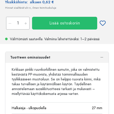
Yksikköhinta:
alkaen 0,62 €
Hinnat sisältävät alv:n, ilman toimituskuluja
Lisää ostoskoriin
Välittömästi saatavilla.
Valmiina lähetettäväksi
: 1–2 päivässä
Tuotteen ominaisuudet
Kirkkaan pinkki ruuvikorkillinen sumutin, joka on valmistettu
kestävästä PP-muovista, yhdistää toiminnallisuuden
tyylikkääseen muotoiluun. Se on helppo ruuvata kiinni, mikä
takaa turvallisen ja käytännöllisen käytön. Täydellinen
annostelemaan suosikkituotteesi tarkasti ja mukavasti –
miellyttävää käyttökokemusta arjessa varten.
Halkaisija - ulkopuolella
27
mm