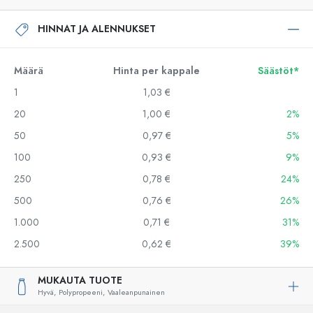
HINNAT JA ALENNUKSET
Määrä
Hinta per kappale
Säästöt*
1
1,03 €
20
1,00 €
2%
50
0,97 €
5%
100
0,93 €
9%
250
0,78 €
24%
500
0,76 €
26%
1.000
0,71 €
31%
2.500
0,62 €
39%
MUKAUTA TUOTE
Hyvä,
Polypropeeni,
Vaaleanpunainen