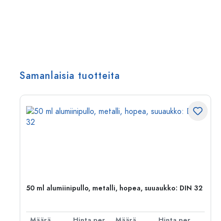
Samanlaisia tuotteita
50 ml alumiinipullo, metalli, hopea, suuaukko: DIN 32
er kpl
Määrä
Hinta per kpl
Määrä
Hinta per kpl