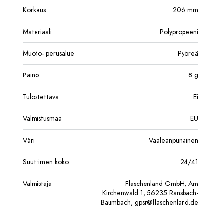
Korkeus
206
mm
Materiaali
Polypropeeni
Muoto- perusalue
Pyöreä
Paino
8
g
Tulostettava
Ei
Valmistusmaa
EU
Väri
Vaaleanpunainen
Suuttimen koko
24/41
Valmistaja
Flaschenland GmbH, Am
Kirchenwald 1, 56235 Ransbach-
Baumbach,
gpsr@flaschenland.de