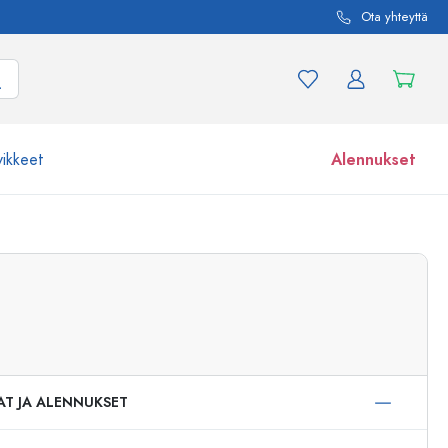
Ota yhteyttä
vikkeet
Alennukset
etta ja tuotevariaatiota
Lasipurkit
Tutustu nyt
Osta nyt
AT JA ALENNUKSET