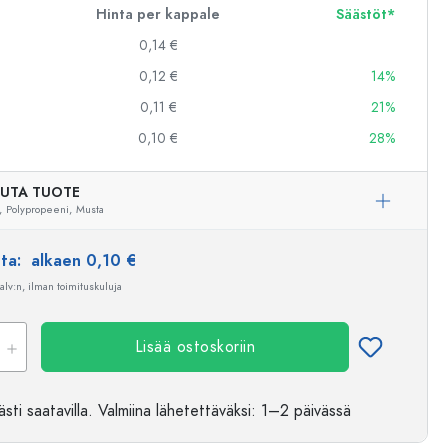
Hinta per kappale
Säästöt*
0,14 €
0,12 €
14%
0,11 €
21%
0,10 €
28%
UTA TUOTE
,
Polypropeeni,
Musta
nta:
alkaen 0,10 €
 alv:n, ilman toimituskuluja
Lisää ostoskoriin
sti saatavilla.
Valmiina lähetettäväksi
: 1–2 päivässä