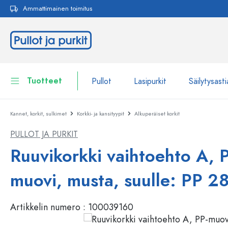
Ammattimainen toimitus
akuun
Siirry päänavigointiin
Tuotteet
Pullot
Lasipurkit
Säilytysasti
Kannet, korkit, sulkimet
Korkki- ja kansityypit
Alkuperäiset korkit
Pullot
Näytä kaikki Pullot
PULLOT JA PURKIT
Lasipurkit
Pullot tuotemerkin mukaan
Ruuvikorkki vaihtoehto A, 
WECK-Lasipullot
Säilytysastiat
muovi, musta, suulle: PP 2
Astiat
Pullot toiminnon mukaan
Artikkelin numero :
100039160
Pipettipullot
Kosmetiikka-astiat
Patenttikorkkipullot