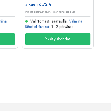
alkaen 6,72 €
alkae
Hinnat sisältävät alv:n, ilman toimituskuluja
Hinnat si
miina
Välittömästi saatavilla.
Valmiina
Väl
lähetettäväksi
: 1–2 päivässä
lähete
Yksityiskohdat