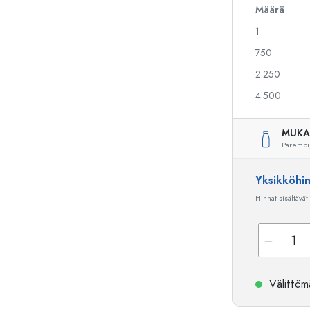
Määrä
1
Alkoholipullot
Puristuspullot
750
Likööripullot
Säilytyspullot
2.250
Mehupullot
Kuviopainetut pullot
4.500
Parfyymipullot
Ginipullot
Kynsilakkapullot
Joulupullot
Minipullot
Koristeelliset pullot
MUKA
Parempi
Yksikköhi
Erikoismuotoiset pullot
Sylinteripullot
Hinnat sisältävät
Pyöreäkauluspullot
Käymisastiat
Taskumatit
Leveäkaulaiset pullot
Välittömä
Keraamiset pullot