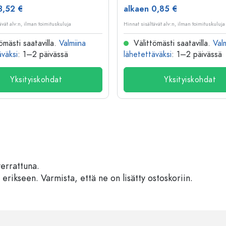
3,52 €
alkaen 0,85 €
ävät alv:n, ilman toimituskuluja
Hinnat sisältävät alv:n, ilman toimituskuluja
ömästi saatavilla.
Valmiina
Välittömästi saatavilla.
Val
äväksi
: 1–2 päivässä
lähetettäväksi
: 1–2 päivässä
Yksityiskohdat
Yksityiskohdat
verrattuna.
 erikseen. Varmista, että ne on lisätty ostoskoriin.