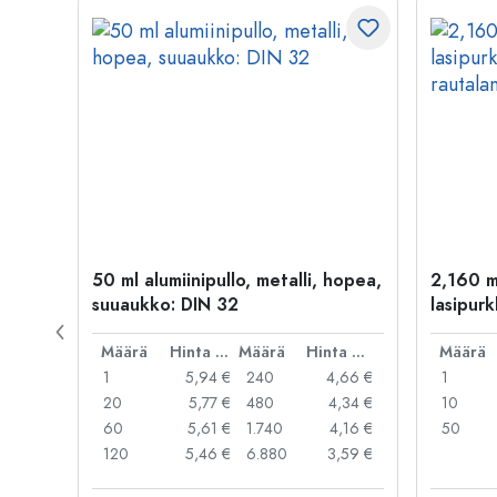
50 ml alumiinipullo, metalli, hopea,
2,160 m
suuaukko: DIN 32
lasipurk
rautalan
Hinta per kpl
Määrä
Hinta per kpl
Määrä
Hinta per kpl
Määrä
,99 €
1
5,94 €
240
4,66 €
1
,95 €
20
5,77 €
480
4,34 €
10
,91 €
60
5,61 €
1.740
4,16 €
50
,79 €
120
5,46 €
6.880
3,59 €