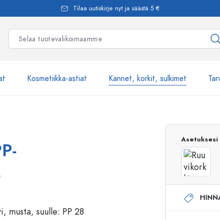
Tilaa uutiskirje nyt ja säästä 5 €
at
Kosmetiikka-astiat
Kannet, korkit, sulkimet
Tar
Yli 2500 tuot
Asetuksesi
PP-
Estal-Lasipullot
8
HINN
Pumppupullot
Airless-pumppupullot
Spraypullot
Roll-on-pullot