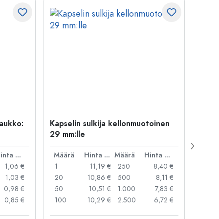
uaukko:
Kapselin sulkija kellonmuotoinen
500 m
29 mm:lle
Carré
suua
Hinta per kpl
Määrä
Hinta per kpl
Määrä
Hinta per kpl
Mää
1,06 €
1
11,19 €
250
8,40 €
1
1,03 €
20
10,86 €
500
8,11 €
24
0,98 €
50
10,51 €
1.000
7,83 €
72
0,85 €
100
10,29 €
2.500
6,72 €
120