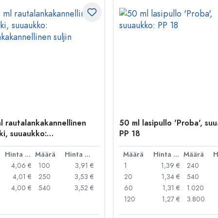
l rautalankakannellinen
50 ml lasipullo 'Proba', su
ki, suuaukko:
PP 18
kakannellinen suljin
Hinta per kpl
Määrä
Hinta per kpl
Määrä
Hinta per kpl
Määrä
4,06 €
100
3,91 €
1
1,39 €
240
4,01 €
250
3,53 €
20
1,34 €
540
4,00 €
540
3,52 €
60
1,31 €
1.020
120
1,27 €
3.800