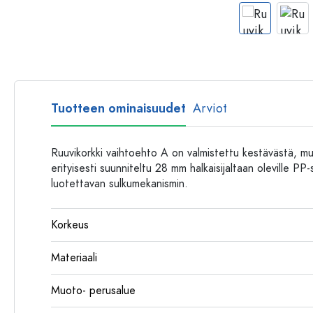
Muovipullot
Tuotteen ominaisuudet
Arviot
Ruuvikorkki vaihtoehto A on valmistettu kestävästä, m
erityisesti suunniteltu 28 mm halkaisijaltaan oleville PP-
luotettavan sulkumekanismin.
Korkeus
Materiaali
Muoto- perusalue