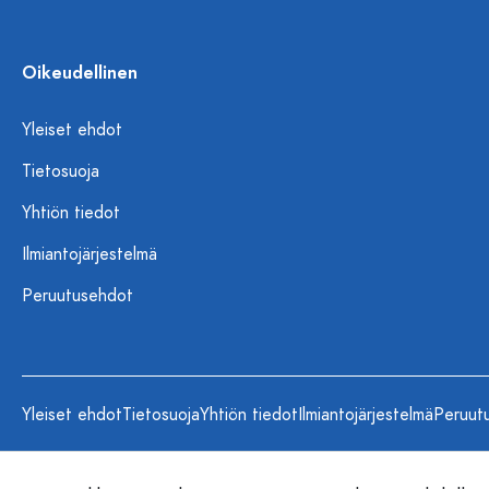
Oikeudellinen
Yleiset ehdot
Tietosuoja
Yhtiön tiedot
Ilmiantojärjestelmä
Peruutusehdot
Yleiset ehdot
Tietosuoja
Yhtiön tiedot
Ilmiantojärjestelmä
Peruut