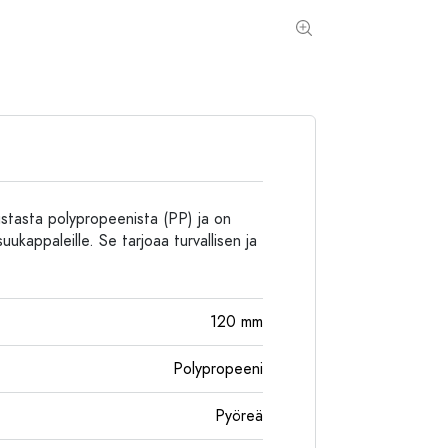
Alumiinipullot
ustasta polypropeenista (PP) ja on
suukappaleille. Se tarjoaa turvallisen ja
120
mm
Polypropeeni
Pyöreä