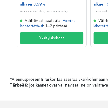
alkaen 3,59 €
alkaen 
Hinnat sisältävät alv:n, ilman toimituskuluja
Hinnat sisält
na
Välittömästi saatavilla.
Valmiina
Välitt
lähetettäväksi
: 1–2 päivässä
lähetett
Yksityiskohdat
*Alennusprosentti tarkoittaa säästöä yksikköhintaan 
Tärkeää:
Jos kannet ovat valittavissa, ne on valittava