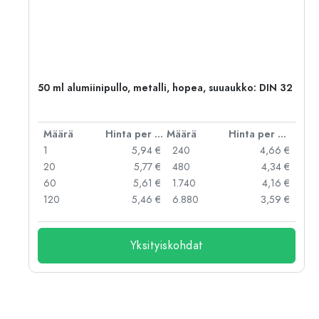
,
50 ml alumiinipullo, metalli, hopea, suuaukko: DIN 32
er kpl
Määrä
Hinta per kpl
Määrä
Hinta per kpl
 €
1
5,94 €
240
4,66 €
 €
20
5,77 €
480
4,34 €
 €
60
5,61 €
1.740
4,16 €
 €
120
5,46 €
6.880
3,59 €
Yksityiskohdat