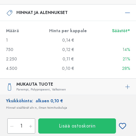
HINNAT JA ALENNUKSET
Määrä
Hinta per kappale
Säästöt*
1
0,14 €
750
0,12 €
14%
2.250
0,11 €
21%
4.500
0,10 €
28%
MUKAUTA TUOTE
Parempi,
Polypropeeni,
Valkoinen
Yksikköhinta:
alkaen 0,10 €
Hinnat sisältävät alv:n, ilman toimituskuluja
Lisää ostoskoriin