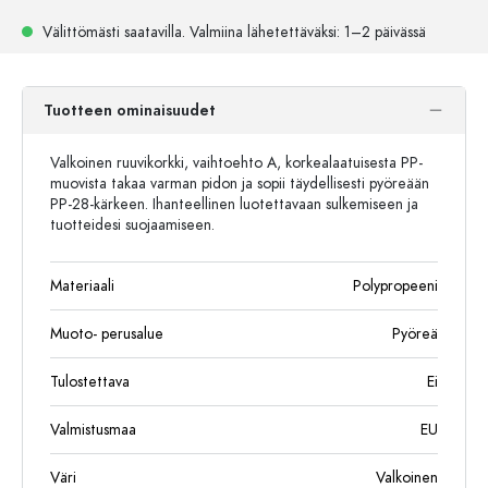
Välittömästi saatavilla.
Valmiina lähetettäväksi
: 1–2 päivässä
Tuotteen ominaisuudet
Valkoinen ruuvikorkki, vaihtoehto A, korkealaatuisesta PP-
muovista takaa varman pidon ja sopii täydellisesti pyöreään
PP-28-kärkeen. Ihanteellinen luotettavaan sulkemiseen ja
tuotteidesi suojaamiseen.
Materiaali
Polypropeeni
Muoto- perusalue
Pyöreä
Tulostettava
Ei
Valmistusmaa
EU
Väri
Valkoinen