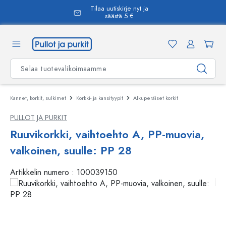
Tilaa uutiskirje nyt ja
äsisältöön
säästä 5 €
Kannet, korkit, sulkimet
Korkki- ja kansityypit
Alkuperäiset korkit
PULLOT JA PURKIT
Ruuvikorkki, vaihtoehto A, PP-muovia,
valkoinen, suulle: PP 28
Artikkelin numero :
100039150