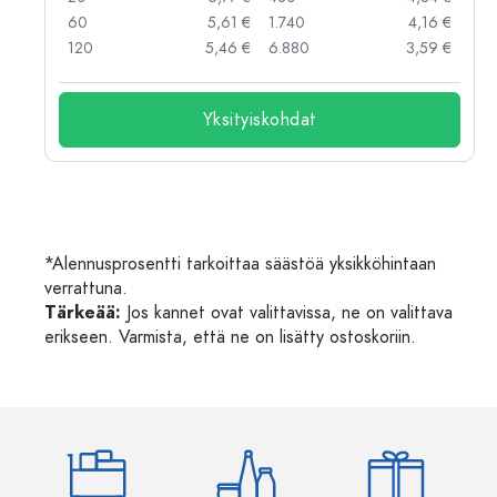
 €
60
5,61 €
1.740
4,16 €
 €
120
5,46 €
6.880
3,59 €
Yksityiskohdat
*Alennusprosentti tarkoittaa säästöä yksikköhintaan
verrattuna.
Tärkeää:
Jos kannet ovat valittavissa, ne on valittava
erikseen. Varmista, että ne on lisätty ostoskoriin.