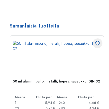
Samanlaisia tuotteita
,
50 ml alumiinipullo, metalli, hopea, suuaukko: DIN 32
er kpl
Määrä
Hinta per kpl
Määrä
Hinta per kpl
 €
1
5,94 €
240
4,66 €
 €
20
5,77 €
480
4,34 €