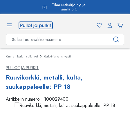
Tilaa uutiskirje nyt ja
äsisältöön
säästä 5 €
Kannet, korkit, sulkimet
Korkki- ja kansityypit
PULLOT JA PURKIT
Ruuvikorkki, metalli, kulta,
suukappaleelle: PP 18
Artikkelin numero :
100029400