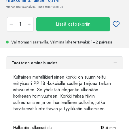
Yksikköhinta:
alkaen 0,11 €
Hinnat sisältävät alv:n, ilman toimituskuluja
Lisää ostoskoriin
Välittömästi saatavilla.
Valmiina lähetettäväksi
: 1–2 päivässä
Tuotteen ominaisuudet
Kultainen metallikierteinen korkki on suunniteltu
erityisesti PP 18 -kokoisille suulle ja tarjoaa tarkan
istuvuuden. Se yhdistää elegantin ulkonäön
korkeaan toimivuuteen. Korkki takaa tiiviin
sulkeutumisen ja on ihanteellinen pulloille, jotka
tarvitsevat luotettavan ja tyylikkään sulkemisen.
Halkaisija - ulkopuolella
18,6
mm