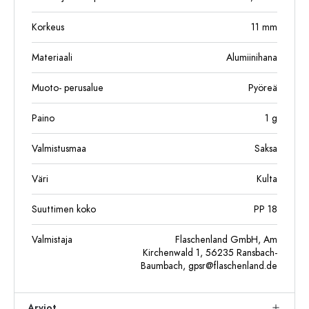
Korkeus
11
mm
Materiaali
Alumiinihana
Muoto- perusalue
Pyöreä
Paino
1
g
Valmistusmaa
Saksa
Väri
Kulta
Suuttimen koko
PP 18
Valmistaja
Flaschenland GmbH, Am
Kirchenwald 1, 56235 Ransbach-
Baumbach,
gpsr@flaschenland.de
Arviot