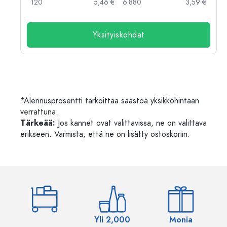
 €
120
5,46 €
6.880
3,59 €
Yksityiskohdat
*Alennusprosentti tarkoittaa säästöä yksikköhintaan
verrattuna.
Tärkeää:
Jos kannet ovat valittavissa, ne on valittava
erikseen. Varmista, että ne on lisätty ostoskoriin.
Yli 2,000
Monia