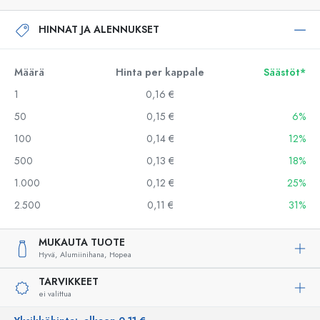
HINNAT JA ALENNUKSET
Määrä
Hinta per kappale
Säästöt*
1
0,16 €
50
0,15 €
6%
100
0,14 €
12%
500
0,13 €
18%
1.000
0,12 €
25%
2.500
0,11 €
31%
MUKAUTA TUOTE
Hyvä,
Alumiinihana,
Hopea
TARVIKKEET
ei valittua