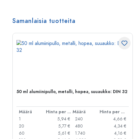
Samanlaisia tuotteita
50 ml alumiinipullo, metalli, hopea, suuaukko: DIN 32
er kpl
Määrä
Hinta per kpl
Määrä
Hinta per kpl
 €
1
5,94 €
240
4,66 €
 €
20
5,77 €
480
4,34 €
 €
60
5,61 €
1.740
4,16 €