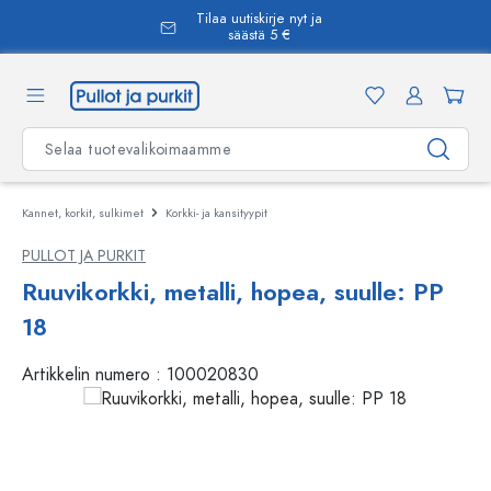
Tilaa uutiskirje nyt ja
äsisältöön
säästä 5 €
Kannet, korkit, sulkimet
Korkki- ja kansityypit
PULLOT JA PURKIT
Ruuvikorkki, metalli, hopea, suulle: PP
18
Artikkelin numero :
100020830