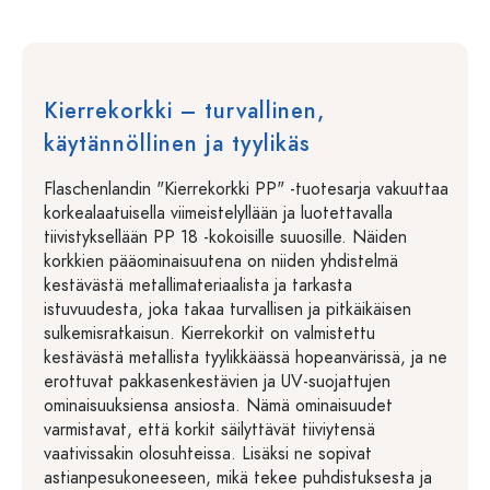
Kierrekorkki – turvallinen,
käytännöllinen ja tyylikäs
Flaschenlandin "Kierrekorkki PP" -tuotesarja vakuuttaa
korkealaatuisella viimeistelyllään ja luotettavalla
tiivistyksellään PP 18 -kokoisille suuosille. Näiden
korkkien pääominaisuutena on niiden yhdistelmä
kestävästä metallimateriaalista ja tarkasta
istuvuudesta, joka takaa turvallisen ja pitkäikäisen
sulkemisratkaisun. Kierrekorkit on valmistettu
kestävästä metallista tyylikkäässä hopeanvärissä, ja ne
erottuvat pakkasenkestävien ja UV-suojattujen
ominaisuuksiensa ansiosta. Nämä ominaisuudet
varmistavat, että korkit säilyttävät tiiviytensä
vaativissakin olosuhteissa. Lisäksi ne sopivat
astianpesukoneeseen, mikä tekee puhdistuksesta ja