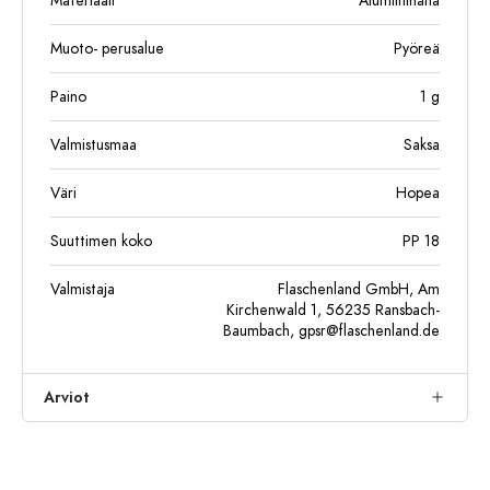
Materiaali
Alumiinihana
Muoto- perusalue
Pyöreä
Paino
1
g
Valmistusmaa
Saksa
Väri
Hopea
Suuttimen koko
PP 18
Valmistaja
Flaschenland GmbH, Am
Kirchenwald 1, 56235 Ransbach-
Baumbach,
gpsr@flaschenland.de
Arviot