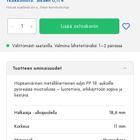
Yksikköhinta:
alkaen 0,11 €
Hinnat sisältävät alv:n, ilman toimituskuluja
Lisää ostoskoriin
Välittömästi saatavilla.
Valmiina lähetettäväksi
: 1–2 päivässä
Tuotteen ominaisuudet
Hopeanvärinen metallikierteinen suljin PP 18 -aukoille
pyöreässä muotoilussa – luotettava, arkikäyttöön sopiva ja
kestävä.
Halkaisija - ulkopuolella
18,6
mm
Korkeus
11
mm