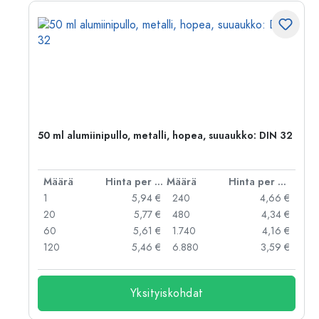
50 ml alumiinipullo, metalli, hopea, suuaukko: DIN 32
er kpl
Määrä
Hinta per kpl
Määrä
Hinta per kpl
 €
1
5,94 €
240
4,66 €
 €
20
5,77 €
480
4,34 €
 €
60
5,61 €
1.740
4,16 €
 €
120
5,46 €
6.880
3,59 €
Yksityiskohdat