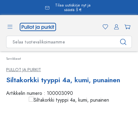
Tilaa uutiskirje nyt ja
äsisältöön
säästä 5 €
Tarvikkeet
PULLOT JA PURKIT
Siltakorkki tyyppi 4a, kumi, punainen
Artikkelin numero :
100003090