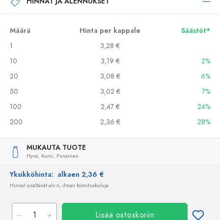
HINNAT JA ALENNUKSET
Määrä
Hinta per kappale
Säästöt*
1
3,28 €
10
3,19 €
2%
20
3,08 €
6%
50
3,02 €
7%
100
2,47 €
24%
200
2,36 €
28%
MUKAUTA TUOTE
Hyvä,
Kumi,
Punainen
Yksikköhinta:
alkaen 2,36 €
Hinnat sisältävät alv:n, ilman toimituskuluja
Lisää ostoskoriin