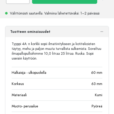
Välittömästi saatavilla.
Valmiina lähetettäväksi
: 1–2 päivässä
Tuotteen ominaisuudet
Tyyppi 4A: n korkki sopii ilmatiivitykseen ja kotitekoisten
täytyy, mehu ja paljon muuta turvallista sulkemista. Soveltuu
ilmapallopulloihimme 10,0 litraa 25 litraa. Ruoka. Sopii
useisiin käyttöön.
Halkaisija - ulkopuolella
60
mm
Korkeus
63
mm
Materiaali
Kumi
Muoto- perusalue
Pyöreä