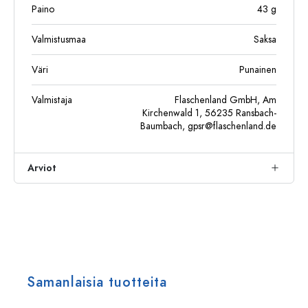
Paino
43
g
Valmistusmaa
Saksa
Väri
Punainen
Valmistaja
Flaschenland GmbH, Am
Kirchenwald 1, 56235 Ransbach-
Baumbach,
gpsr@flaschenland.de
Arviot
Samanlaisia tuotteita