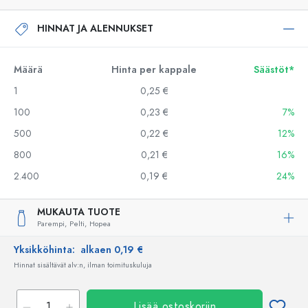
HINNAT JA ALENNUKSET
Määrä
Hinta per kappale
Säästöt*
1
0,25 €
100
0,23 €
7%
500
0,22 €
12%
800
0,21 €
16%
2.400
0,19 €
24%
MUKAUTA TUOTE
Parempi,
Pelti,
Hopea
Yksikköhinta:
alkaen 0,19 €
Hinnat sisältävät alv:n, ilman toimituskuluja
Lisää ostoskoriin