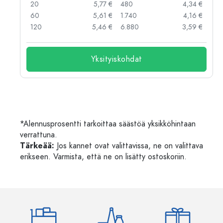
 €
20
5,77 €
480
4,34 €
 €
60
5,61 €
1.740
4,16 €
 €
120
5,46 €
6.880
3,59 €
Yksityiskohdat
*Alennusprosentti tarkoittaa säästöä yksikköhintaan
verrattuna.
Tärkeää:
Jos kannet ovat valittavissa, ne on valittava
erikseen. Varmista, että ne on lisätty ostoskoriin.