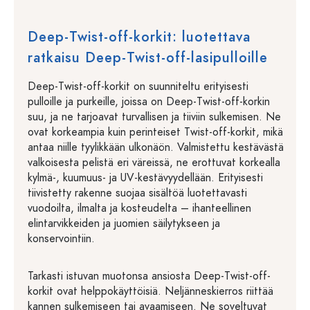
Deep-Twist-off-korkit: luotettava
ratkaisu Deep-Twist-off-lasipulloille
Deep-Twist-off-korkit on suunniteltu erityisesti
pulloille ja purkeille, joissa on Deep-Twist-off-korkin
suu, ja ne tarjoavat turvallisen ja tiiviin sulkemisen. Ne
ovat korkeampia kuin perinteiset Twist-off-korkit, mikä
antaa niille tyylikkään ulkonäön. Valmistettu kestävästä
valkoisesta pelistä eri väreissä, ne erottuvat korkealla
kylmä-, kuumuus- ja UV-kestävyydellään. Erityisesti
tiivistetty rakenne suojaa sisältöä luotettavasti
vuodoilta, ilmalta ja kosteudelta – ihanteellinen
elintarvikkeiden ja juomien säilytykseen ja
konservointiin.
Tarkasti istuvan muotonsa ansiosta Deep-Twist-off-
korkit ovat helppokäyttöisiä. Neljänneskierros riittää
kannen sulkemiseen tai avaamiseen. Ne soveltuvat