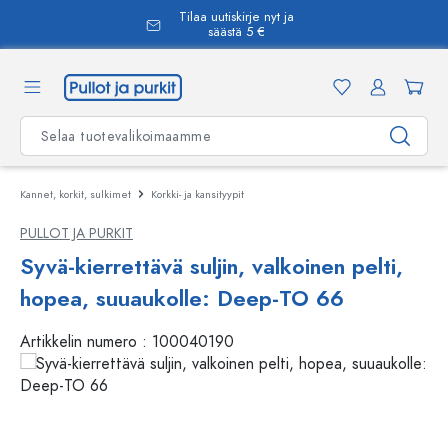
Tilaa uutiskirje nyt ja
äsisältöön
säästä 5 €
Kannet, korkit, sulkimet
Korkki- ja kansityypit
PULLOT JA PURKIT
Syvä-kierrettävä suljin, valkoinen pelti,
hopea, suuaukolle: Deep-TO 66
Artikkelin numero :
100040190