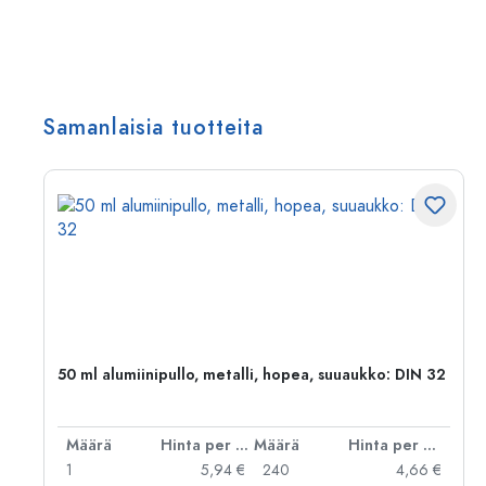
Samanlaisia tuotteita
50 ml alumiinipullo, metalli, hopea, suuaukko: DIN 32
er kpl
Määrä
Hinta per kpl
Määrä
Hinta per kpl
 €
1
5,94 €
240
4,66 €