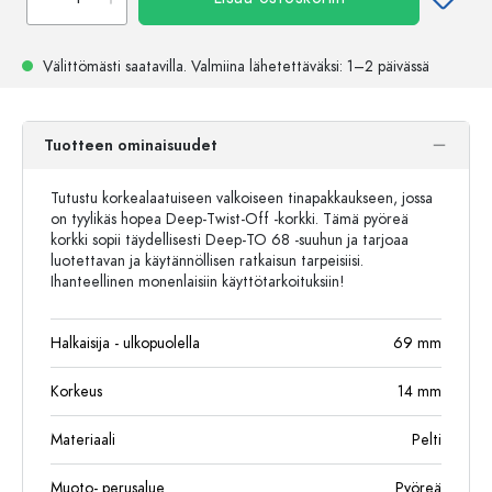
Välittömästi saatavilla.
Valmiina lähetettäväksi
: 1–2 päivässä
Tuotteen ominaisuudet
Tutustu korkealaatuiseen valkoiseen tinapakkaukseen, jossa
on tyylikäs hopea Deep-Twist-Off -korkki. Tämä pyöreä
korkki sopii täydellisesti Deep-TO 68 -suuhun ja tarjoaa
luotettavan ja käytännöllisen ratkaisun tarpeisiisi.
Ihanteellinen monenlaisiin käyttötarkoituksiin!
Halkaisija - ulkopuolella
69
mm
Korkeus
14
mm
Materiaali
Pelti
Muoto- perusalue
Pyöreä