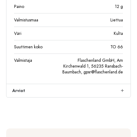
Paino
12
g
Valmistusmaa
Liettua
Väri
Kulta
Suuttimen koko
TO 66
Valmistaja
Flaschenland GmbH, Am
Kirchenwald 1, 56235 Ransbach-
Baumbach,
gpsr@flaschenland.de
Arviot