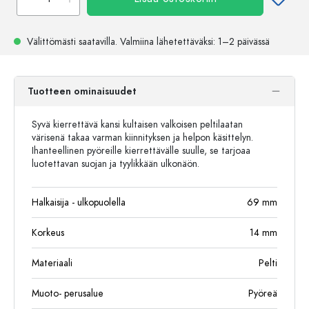
Välittömästi saatavilla.
Valmiina lähetettäväksi
: 1–2 päivässä
Tuotteen ominaisuudet
Syvä kierrettävä kansi kultaisen valkoisen peltilaatan
värisenä takaa varman kiinnityksen ja helpon käsittelyn.
Ihanteellinen pyöreille kierrettävälle suulle, se tarjoaa
luotettavan suojan ja tyylikkään ulkonäön.
Halkaisija - ulkopuolella
69
mm
Korkeus
14
mm
Materiaali
Pelti
Muoto- perusalue
Pyöreä