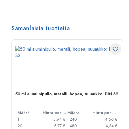
Samanlaisia tuotteita
,
50 ml alumiinipullo, metalli, hopea, suuaukko: DIN 32
er kpl
Määrä
Hinta per kpl
Määrä
Hinta per kpl
 €
1
5,94 €
240
4,66 €
 €
20
5,77 €
480
4,34 €