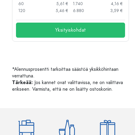
 €
60
5,61 €
1.740
4,16 €
 €
120
5,46 €
6.880
3,59 €
Yksityiskohdat
*Alennusprosentti tarkoittaa säästöä yksikköhintaan
verrattuna.
Tärkeää:
Jos kannet ovat valittavissa, ne on valittava
erikseen. Varmista, että ne on lisätty ostoskoriin.