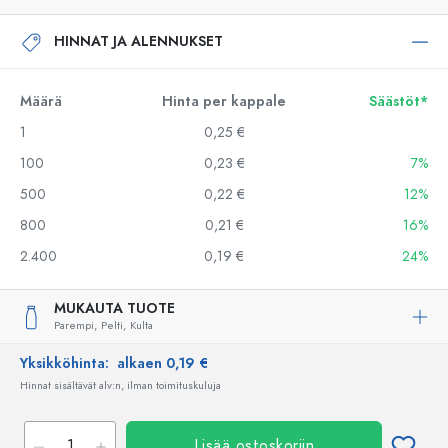
HINNAT JA ALENNUKSET
Määrä
Hinta per kappale
Säästöt*
1
0,25 €
100
0,23 €
7%
500
0,22 €
12%
800
0,21 €
16%
2.400
0,19 €
24%
MUKAUTA TUOTE
Parempi,
Pelti,
Kulta
Yksikköhinta:
alkaen 0,19 €
Hinnat sisältävät alv:n, ilman toimituskuluja
Lisää ostoskoriin