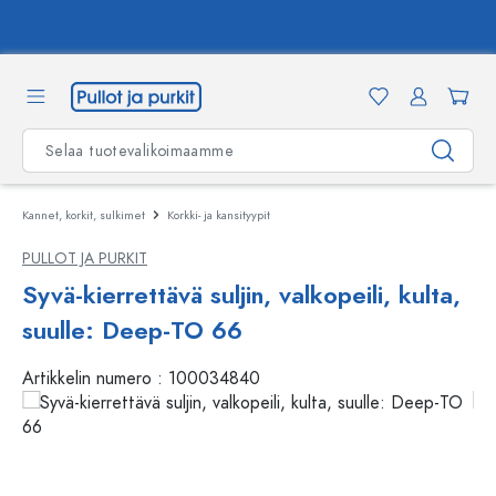
äsisältöön
Ota yhteyttä
Kannet, korkit, sulkimet
Korkki- ja kansityypit
PULLOT JA PURKIT
Syvä-kierrettävä suljin, valkopeili, kulta,
suulle: Deep-TO 66
Artikkelin numero :
100034840