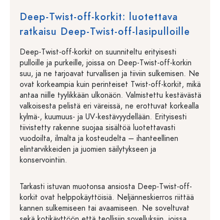
Deep-Twist-off-korkit: luotettava
ratkaisu Deep-Twist-off-lasipulloille
Deep-Twist-off-korkit on suunniteltu erityisesti
pulloille ja purkeille, joissa on Deep-Twist-off-korkin
suu, ja ne tarjoavat turvallisen ja tiiviin sulkemisen. Ne
ovat korkeampia kuin perinteiset Twist-off-korkit, mikä
antaa niille tyylikkään ulkonäön. Valmistettu kestävästä
valkoisesta pelistä eri väreissä, ne erottuvat korkealla
kylmä-, kuumuus- ja UV-kestävyydellään. Erityisesti
tiivistetty rakenne suojaa sisältöä luotettavasti
vuodoilta, ilmalta ja kosteudelta – ihanteellinen
elintarvikkeiden ja juomien säilytykseen ja
konservointiin.
Tarkasti istuvan muotonsa ansiosta Deep-Twist-off-
korkit ovat helppokäyttöisiä. Neljänneskierros riittää
kannen sulkemiseen tai avaamiseen. Ne soveltuvat
sekä kotikäyttöön että teollisiin sovelluksiin, joissa