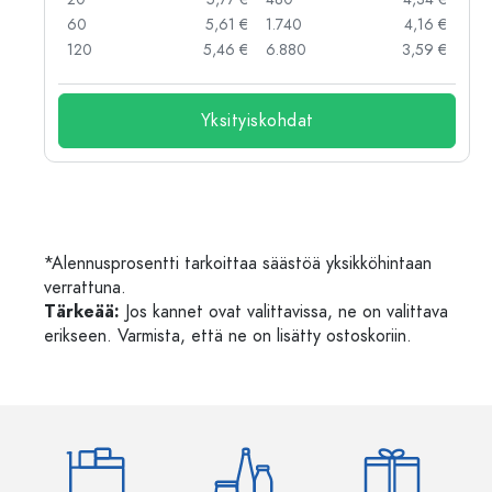
 €
60
5,61 €
1.740
4,16 €
 €
120
5,46 €
6.880
3,59 €
Yksityiskohdat
*Alennusprosentti tarkoittaa säästöä yksikköhintaan
verrattuna.
Tärkeää:
Jos kannet ovat valittavissa, ne on valittava
erikseen. Varmista, että ne on lisätty ostoskoriin.