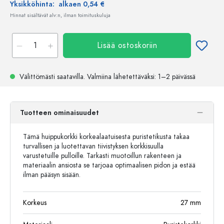
Yksikköhinta:
alkaen 0,54 €
Hinnat sisältävät alv:n, ilman toimituskuluja
Lisää ostoskoriin
Välittömästi saatavilla.
Valmiina lähetettäväksi
: 1–2 päivässä
Tuotteen ominaisuudet
Tämä huippukorkki korkealaatuisesta puristetikusta takaa
turvallisen ja luotettavan tiivistyksen korkkisuulla
varustetuille pulloille. Tarkasti muotoillun rakenteen ja
materiaalin ansiosta se tarjoaa optimaalisen pidon ja estää
ilman pääsyn sisään.
Korkeus
27
mm