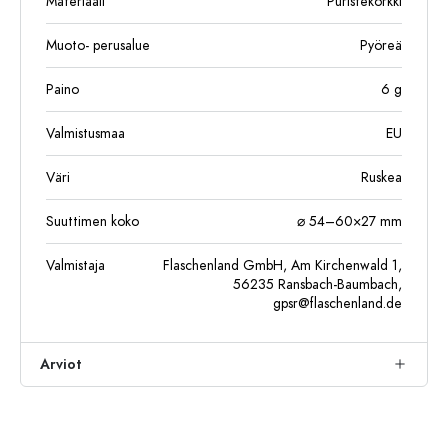
Materiaali
Puristekorkki
Muoto- perusalue
Pyöreä
Paino
6
g
Valmistusmaa
EU
Väri
Ruskea
Suuttimen koko
⌀ 54–60×27 mm
Valmistaja
Flaschenland GmbH, Am Kirchenwald 1,
56235 Ransbach-Baumbach,
gpsr@flaschenland.de
Arviot