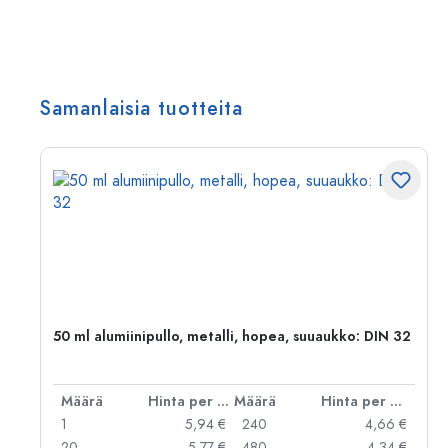
Samanlaisia tuotteita
,
50 ml alumiinipullo, metalli, hopea, suuaukko: DIN 32
er kpl
Määrä
Hinta per kpl
Määrä
Hinta per kpl
 €
1
5,94 €
240
4,66 €
 €
20
5,77 €
480
4,34 €