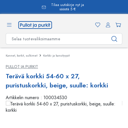
Tilaa uutiskirje nyt ja
äsisältöön
säästä 5 €
Kannet, korkit, sulkimet
Korkki- ja kansityypit
PULLOT JA PURKIT
Terävä korkki 54-60 x 27,
puristuskorkki, beige, suulle: korkki
Artikkelin numero :
100034530