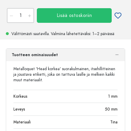
Lisää ostoskoriin
Välittömästi saatavilla.
Valmiina lähetettäväksi
: 1–2 päivässä
Tuotteen ominaisuudet
Metalloquet 'Head korkea' suorakulmainen, itsehillitteinen
ja joustava etiketti, joka on tarttuva lasille ja melkein kaikki
muut materiaalit.
Korkeus
1
mm
Leveys
50
mm
Materiaali
Tina