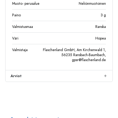
Muoto- perusalue
Neliönmuotoinen
Paino
3
g
Valmistusmaa
Ranska
Väri
Hopea
Valmistaja
Flaschenland GmbH, Am Kirchenwald 1,
56235 Ransbach-Baumbach,
gpsr@flaschenland.de
Arviot