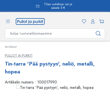
Tilaa uutiskirje nyt ja
äsisältöön
säästä 5 €
Tarvikkeet
PULLOT JA PURKIT
Tin-tarra 'Pää pystyyn', neliö, metalli,
hopea
Artikkelin numero :
100017990