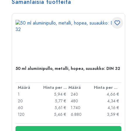
Samanlaisia tuotteita
,
50 ml alumiinipullo, metalli, hopea, suuaukko: DIN 32
er kpl
Määrä
Hinta per kpl
Määrä
Hinta per kpl
 €
1
5,94 €
240
4,66 €
 €
20
5,77 €
480
4,34 €
 €
60
5,61 €
1.740
4,16 €
 €
120
5,46 €
6.880
3,59 €